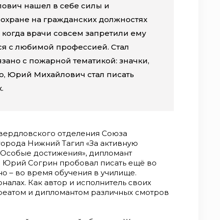
ович нашел в себе силы и
охране на гражданских должностях
а, когда врачи совсем запретили ему
ься с любимой профессией. Стал
язано с пожарной тематикой: значки,
о, Юрий Михайлович стал писать
.
вердловского отделения Союза
города Нижний Тагил «За активную
«Особые достижения», дипломант
и Юрий Согрин пробовал писать ещё во
о – во время обучения в училище.
рналах. Как автор и исполнитель своих
уреатом и дипломантом различных смотров