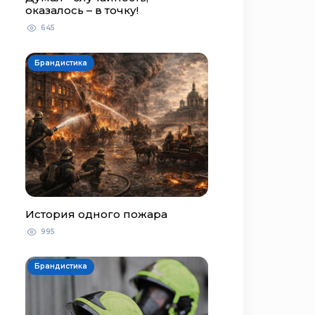
оказалось – в точку!
645
Брандистика
История одного пожара
995
Брандистика