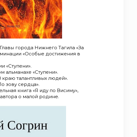
 Главы города Нижнего Тагила «За
оминации «Особые достижения в
ии «Ступени».
ом альманахе «Ступени».
В краю талантливых людей».
По зову сердца».
ельная книга «Я иду по Висиму»,
 автора о малой родине.