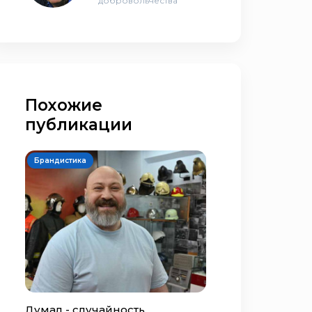
добровольчества
Похожие
публикации
Брандистика
Думал - случайность,