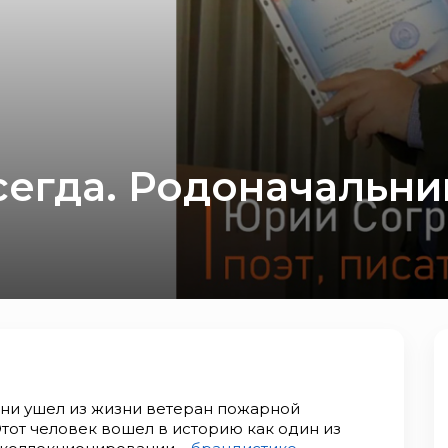
сегда. Родоначальни
изни ушел из жизни ветеран пожарной
тот человек вошел в историю как один из