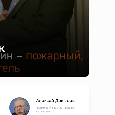
к
Алексей Давыдов
активный пропагандист
пожарного