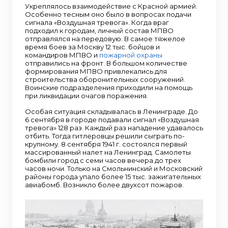
Укреплялось взаимодействие с Красной армией.
Особенно тесным оно было в вопросах подачи
сигнала «Воздушная тревога». Когда враг
подходил к городам, личный состав МПВО
отправлялся на передовую. В самое тяжелое
время боев за Москву 12 тыс. бойцов и
командиров МПВО и
пожарной охраны
отправились на фронт. В большом количестве
формирования МПВО привлекались для
строительства оборонительных сооружений.
Воинские подразделения приходили на помощь
при ликвидации очагов поражения.
Особая ситуация складывалась в Ленинграде. До
6 сентября в городе подавали сигнал «Воздушная
тревога» 128 раз. Каждый раз нападение удавалось
отбить. Тогда гитлеровцы решили сыграть по-
крупному. 8 сентября 1941 г. состоялся первый
массированный налет на Ленинград. Самолеты
бомбили город с семи часов вечера до трех
часов ночи. Только на Смольнинский и Московский
районы города упало более 15 тыс. зажигательных
авиабомб. Возникло более двухсот пожаров.