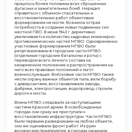
пришлось более половины всех сброшенных
фугасных и зажигательных бомб. Нередко
справиться с объемом спасательных и
восстановительных работ объектовые
формирования не могли. Возникла острая
потребность в создании новых подвижных сил
местной ПВО. В июне 1943 г. директивно
увеличивается количество кадровых инженерно-
противохимических частей МПВО. Одновременно
участковые формирования МПВО были
реорганизованы в городские части МПВО
(отдельные городские батальоны и роты) с
переводом всего личного состава на
казарменное положение и распространенем на
него всех правовых положений и льгот
военнослужащих. Войсковые части МПВО также
несли охрану важных объектов тыла, вели борьбу
с диверсантами, восстанавливали заводы,
фабрики, электростанции, водопровод, строили
дороги и мосты.
Воины МПВО следовали за наступающими
частями Красной армии. В освобожденных
городах они сразу же приступали к
восстановлению инфраструктуры. Части МПВО
были первыми разведчиками на любом объекте,
они же оценивали фронт работ. Из руин
воскресали предприятия, в городах начинали