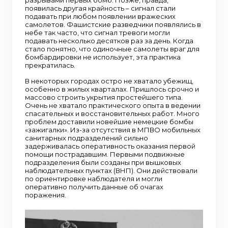
появилась другая крайность – сигнал стали
подавать при любом появлении вражеских
самолетов. Фашистские разведчики появлялись в
небе так часто, что сигнал тревоги могли
подавать несколько десятков раз за день. Когда
стало понятно, что одиночные самолеты враг для
бомбардировки не использует, эта практика
прекратилась.
В некоторых городах остро не хватало убежищ,
особенно в жилых кварталах. Пришлось срочно и
массово строить укрытия простейшего типа.
Очень не хватало практического опыта в ведении
спасательных и восстановительных работ. Много
проблем доставили новейшие немецкие бомбы
«зажигалки». Из-за отсутствия в МПВО мобильных
санитарных подразделений сильно
задерживалась оперативность оказания первой
помощи пострадавшим. Первыми подвижные
подразделения были созданы при вышковых
наблюдательных пунктах (ВНП). Они действовали
по ориентировке наблюдателя и могли
оперативно получить данные об очагах
поражения.