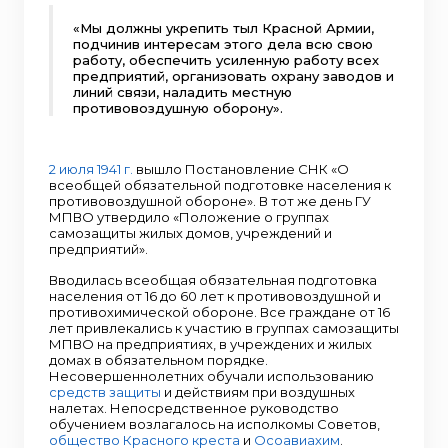
«Мы должны укрепить тыл Красной Армии,
подчинив интересам этого дела всю свою
работу, обеспечить усиленную работу всех
предприятий, организовать охрану заводов и
линий связи, наладить местную
противовоздушную оборону».
2 июля 1941 г.
вышло Постановление СНК «О
всеобщей обязательной подготовке населения к
противовоздушной обороне». В тот же день ГУ
МПВО утвердило «Положение о группах
самозащиты жилых домов, учреждений и
предприятий».
Вводилась всеобщая обязательная подготовка
населения от 16 до 60 лет к противовоздушной и
противохимической обороне. Все граждане от 16
лет привлекались к участию в группах самозащиты
МПВО на предприятиях, в учреждених и жилых
домах в обязательном порядке.
Несовершеннолетних обучали использованию
средств защиты
и действиям при воздушных
налетах. Непосредственное руководство
обучением возлагалось на исполкомы Советов,
общество Красного креста
и
Осоавиахим
.