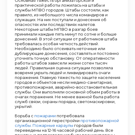
Основная тяжесть организаторской и
практической работы ложилась на штабы и
службы МПВО городов. Штабы состояли, как
правило, из небольшого числа командиров и
служащих. На них поступали и донесения об
опасностях или последствиях налетов.
Некоторые штабы МПВО в разгар боев
принимали каждые пять минут по сотне и больше
донесений. В этой ситуации от работников штаба
требовалась особая четкость действий.
Необходимо было отсеивать неточные или
дублирующие донесения, составлять и постоянно
уточнять точную обстановку. От оперативности
работы штабов зависели жизни сотен тысяч
людей. Правильная оценка ситуации позволяла
вовремя укрыть людей и ликвидировать очаги
поражения. Главную тяжесть по защите населения
городов и объектов несли медико-санитарная,
противопожарная, аварийно-восстановительная
службы. Они выполняли основной объем работы в
очагах поражения. Не менее важной была работа
служб связи, охраны порядка, светомаскировки,
укрытий.
Борьба с
пожарами
потребовала
организационной перестройки
противопожарной
службы
.
Пожарные караулы
городов были
переведены на 12-16 часовой рабочий день. Все
пожарные подразделения были военизированы,