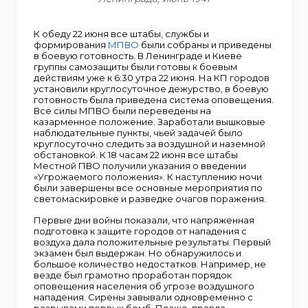
К обеду 22 июня все штабы, службы и
формирования
МПВО
были собраны и приведены
в боевую готовность. В Ленинграде и Киеве
группы самозащиты были готовы к боевым
действиям уже к 6:30 утра 22 июня. На КП городов
установили круглосуточное дежурство, в боевую
готовность была приведена система оповещения.
Все силы МПВО были переведены на
казарменное положение. Заработали вышковые
наблюдательные пункты, чьей задачей было
круглосуточно следить за воздушной и наземной
обстановкой. К 18 часам 22 июня все штабы
Местной ПВО получили указания о введении
«Угрожаемого положения». К наступлению ночи
были завершены все основные мероприятия по
светомаскировке и разведке очагов поражения.
Первые дни войны показали, что напряженная
подготовка к защите городов от нападения с
воздуха дала положительные результаты. Первый
экзамен был выдержан. Но обнаружилось и
большое количество недостатков. Например, не
везде был грамотно проработан порядок
оповещения населения об угрозе воздушного
нападения. Сирены завывали одновременно с
разрывами первых бомб. Позже, правда,