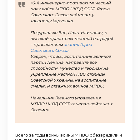
«6-й инженерно-противохимический
полк войск МПВО НКВД СССР. Герою
Советского Союза лейтенанту
товарищу Харченко.
Поздравляю Вас, Иван Устинович, с
высокой правительственной наградой
– присвоением
звания Героя
Советского Союза
.
Уверен, что Вы, воспитанник великой
партии Ленина, направите все
способности, мужество и героизм на
укрепление местной ПВО столицы
Советской Украины, на воспитание
смелых и отважных воинов МПВО.
Начальник Главного управления
МПВО НКВД СССР генерал-лейтенант
Осокин».
Всего за годы войны воины МПВО обезвредили и