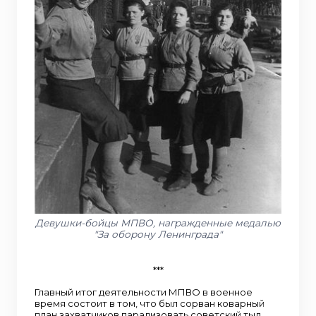
Девушки-бойцы МПВО, награжденные медалью
"За оборону Ленинграда"
***
Главный итог деятельности МПВО в военное
время состоит в том, что был сорван коварный
план захватчиков парализовать советский тыл,