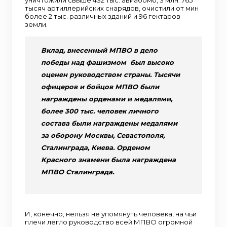
уничтожили свыше 432 тыс. авиабомб, 3 млн. 765
тысяч артиллерийских снарядов, очистили от мин
более 2 тыс. различных зданий и 96 гектаров
земли.
Вклад, внесенный МПВО в дело
победы над фашизмом был высоко
оценен руководством страны. Тысячи
офицеров и бойцов МПВО были
награждены орденами и медалями,
более 300 тыс. человек личного
состава были награждены медалями
за оборону Москвы, Севастополя,
Сталинграда, Киева. Орденом
Красного знамени была награждена
МПВО Сталинграда.
И, конечно, нельзя не упомянуть человека, на чьи
плечи легло руководство всей МПВО огромной