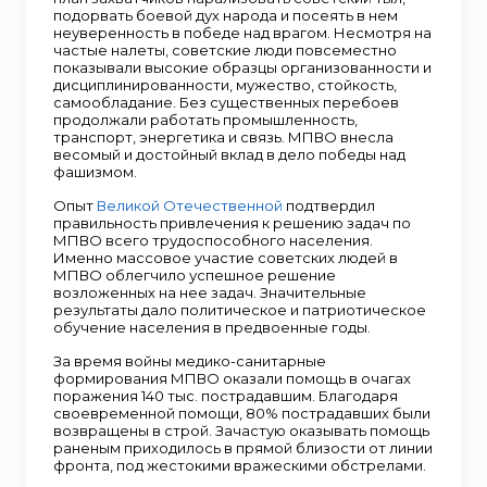
подорвать боевой дух народа и посеять в нем
неуверенность в победе над врагом. Несмотря на
частые налеты, советские люди повсеместно
показывали высокие образцы организованности и
дисциплинированности, мужество, стойкость,
самообладание. Без существенных перебоев
продолжали работать промышленность,
транспорт, энергетика и связь. МПВО внесла
весомый и достойный вклад в дело победы над
фашизмом.
Опыт
Великой Отечественной
подтвердил
правильность привлечения к решению задач по
МПВО всего трудоспособного населения.
Именно массовое участие советских людей в
МПВО облегчило успешное решение
возложенных на нее задач. Значительные
результаты дало политическое и патриотическое
обучение населения в предвоенные годы.
За время войны медико-санитарные
формирования МПВО оказали помощь в очагах
поражения 140 тыс. пострадавшим. Благодаря
своевременной помощи, 80% пострадавших были
возвращены в строй. Зачастую оказывать помощь
раненым приходилось в прямой близости от линии
фронта, под жестокими вражескими обстрелами.