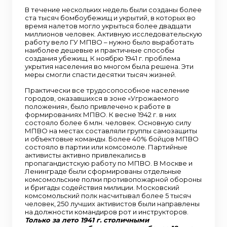
В течение нескольких недель были созданы более
ста тысяч бомбоубежищ и укрытий, в которых во
время налетов могло укрыться более двадцати
миллионов человек. Активную исследовательскую
работу вело ГУ МПВО – нужно было выработать
наиболее дешевые и практичные способы
создания убежищ. К ноябрю 1941 г. проблема
укрытия населения во многом была решена. Эти
меры смогли спасти десятки тысяч жизней.
Практически все трудосопособное население
городов, оказавшихся в зоне «Угрожаемого
положения», было привлечено к работе в
формированиях МПВО. К весне 1942 г. в них
состояло более 6 млн. человек. Основную силу
МПВО на местах составляли группы самозащиты
и объектовые команды. Более 40% бойцов МПВО
состояло в партии или комсомоле. Партийные
активисты активно привлекались в
пропагандистскую работу по МПВО. В Москве и
Ленинграде были сформированы отдельные
комсомольские полки противопожарной обороны
и бригады содействия милиции. Московский
комсомольский полк насчитывал более 5 тысяч
человек, 250 лучших активистов были направлены
на должности командиров рот и инструкторов.
Только за лето 1941 г. столичными