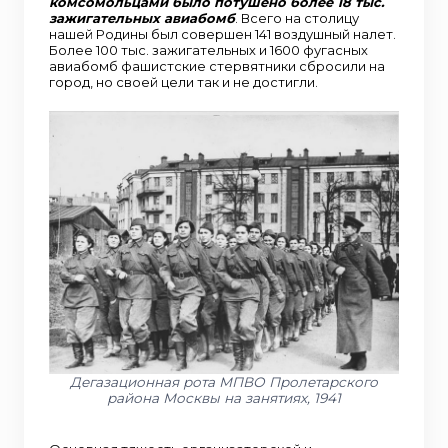
комсомольцами было потушено более 18 тыс.
зажигательных авиабомб
. Всего на столицу
нашей Родины был совершен 141 воздушный налет.
Более 100 тыс. зажигательных и 1600 фугасных
авиабомб фашистские стервятники сбросили на
город, но своей цели так и не достигли.
Дегазационная рота МПВО Пролетарского
района Москвы на занятиях, 1941