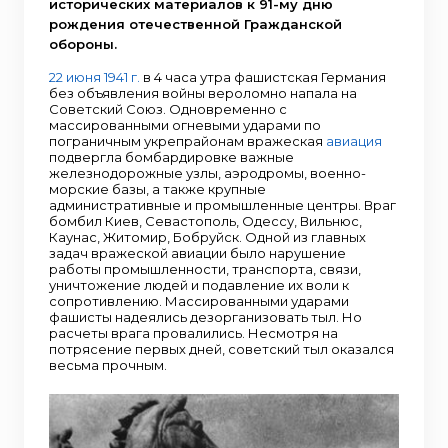
исторических материалов к 91-му дню
рождения отечественной Гражданской
обороны.
22 июня 1941 г.
в 4 часа утра фашистская Германия
без объявления войны вероломно напала на
Советский Союз. Одновременно с
массированными огневыми ударами по
пограничным укрепрайонам вражеская
авиация
подвергла бомбардировке важные
железнодорожные узлы, аэродромы, военно-
морские базы, а также крупные
административные и промышленные центры. Враг
бомбил Киев, Севастополь, Одессу, Вильнюс,
Каунас, Житомир, Бобруйск. Одной из главных
задач вражеской авиации было нарушение
работы промышленности, транспорта, связи,
уничтожение людей и подавление их воли к
сопротивлению. Массированными ударами
фашисты надеялись дезорганизовать тыл. Но
расчеты врага провалились. Несмотря на
потрясение первых дней, советский тыл оказался
весьма прочным.