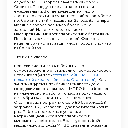
службой МПВО города генерал-майор М.К.
Сериков. В следующие дни налеты стали
ежедневными. В отдельные дни их число
достигало десяти за сутки. В сентябре, октябре и
ноябре сигнал «ВТ» подавался 251 раз. За четыре
месяца в городе возникло более 12 тыс.
загораний. Налеты чередовались с
массированными артиллерийскими обстрелами.
Погибли тысячи мирных жителей. Фашисты
надеялись измотать защитников города, сломить
их боевой дух.
Это им не удалось.
Воинские части РККА и бойцы МПВО
самоотверженно отстаивали от бомбардировок
Сталинград (читать
статью "Бойцы МПВО и
пожарной охраны в битве за Сталинград"
). Когда
же линия фронта приблизилась вплотную к
городским кварталам, силы МПВО были брошены
на инженерные работы. Только за одну неделю
сентября 1942 г. воины МПВО на улицах
Сталинграда построили около 80 баррикад, 28
заграждений, 15 завалов и два противотанковых
рва. Работа проходила в условиях
непрекращающихся артиллерийских и
минометных обстрелов. Большую роль бойцы
медицинской службы МПВО оказали в оказании