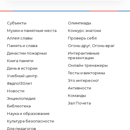
Субъекты
Олимпиады
Музеи и памятные места
Конкурс знатоки
Аллея славы
Проверь себя
Память и слава
Огонь-друг, Огонь-враг
Династии пожарных
Интерактивные
презентации
Книга памяти
Онлайн-тренажеры
День в истории
Тесты и викторины
Учебный центр
Это интересно!
#вдпо130лет
Активности
Новости
Команды
Энциклопедия
Зал Почета
Библиотека
Наука и образование
Культура безопасности
Для педагогов