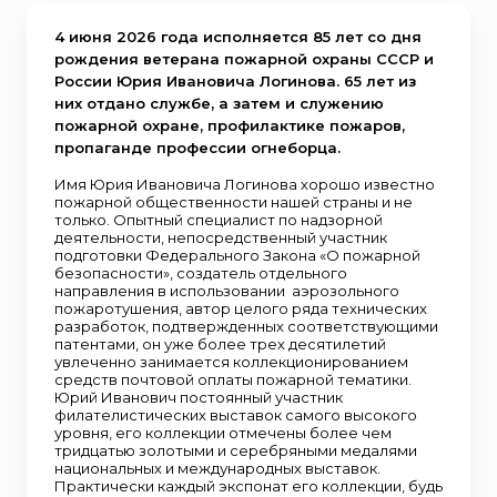
4 июня 2026 года исполняется 85 лет со дня
рождения ветерана пожарной охраны СССР и
России Юрия Ивановича Логинова. 65 лет из
них отдано службе, а затем и служению
пожарной охране, профилактике пожаров,
пропаганде профессии огнеборца.
Имя Юрия Ивановича Логинова хорошо известно
пожарной общественности нашей страны и не
только. Опытный специалист по надзорной
деятельности, непосредственный участник
подготовки Федерального Закона «О пожарной
безопасности», создатель отдельного
направления в использовании аэрозольного
пожаротушения, автор целого ряда технических
разработок, подтвержденных соответствующими
патентами, он уже более трех десятилетий
увлеченно занимается коллекционированием
средств почтовой оплаты пожарной тематики.
Юрий Иванович постоянный участник
филателистических выставок самого высокого
уровня, его коллекции отмечены более чем
тридцатью золотыми и серебряными медалями
национальных и международных выставок.
Практически каждый экспонат его коллекции, будь