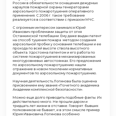
России в обязательности оснащения дежурных
караулов пожарной охраны генераторами
аэрозольного пожаротушения оперативного
применения. С 2006 г. такое требование
реализуется в соответствии с приказом МЧС.
С огромным интересом занимался Юрий
Иванович проблемами защиты от огня
Останкинской телебашни. Ему даже выдан патент
на способ тушения пожара методом создания
аэрозольной пробки у основания телебашни и ее
прохода по всей высоте ствола высотного
объекта. Удостоена патентом и его работа по
системе пожаротушения в механизированных
многоуровневых автостоянках. Его предложения
по аэрозольному пожаротушению нашли
отражение в новом поколении нормативных
документов по аэрозольному пожаротушению.
Научная деятельность Логинова была оценена
присвоением ему звания «Почетного академика
Академии комплексной безопасности».
Можно еще долго приводить подобные факты. Их
действительно много. Не прошли даром и
тридцать лет жизни в отставке. Говорят: бывших
полковников не бывает, и в этом смысле пример
Юрия Ивановича Логинова особенно