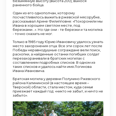
безымянную высоту (высота 200), вынося
раненного бойца.
Один из его однополчан, которому
посчастливилось выжить в ржевской мясорубке,
рассказывал Арине Филипповне: «Похоронили мы
Ивана в хорошем светлом месте, под
березками…». Но где они - те березки и та могилка
- точно сказать не мог.
Только в 1985 году Юрию Ивановичу удалось узнать
место захоронения отца. Все эти сорок лет после
Победы неравнодушные сограждане вели поиск,
раскопки, а найденные останки погибших солдат
перезахоранивали в братских могилах с
составлением подробных списков. В одном из
таких списков и удалось найти имя Логинова
Ивана Ивановича.
Братская могила у деревни Полунино Ржевского
района Калининской (в настоящее время –
Тверской) области, стала местом, куда семья
приезжает каждый год: «никто не забыт, и ничто не
забыто».