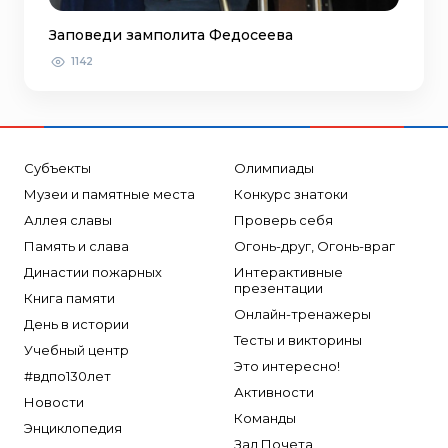
Заповеди замполита Федосеева
1142
Субъекты
Олимпиады
Музеи и памятные места
Конкурс знатоки
Аллея славы
Проверь себя
Память и слава
Огонь-друг, Огонь-враг
Династии пожарных
Интерактивные
презентации
Книга памяти
Онлайн-тренажеры
День в истории
Тесты и викторины
Учебный центр
Это интересно!
#вдпо130лет
Активности
Новости
Команды
Энциклопедия
Зал Почета