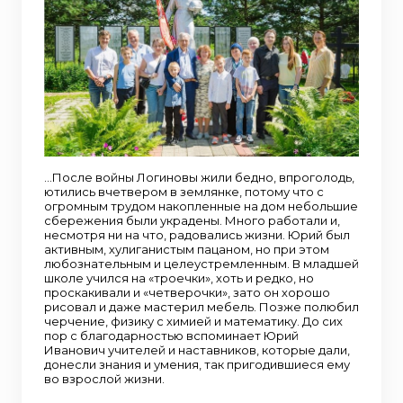
…После войны Логиновы жили бедно, впроголодь,
ютились вчетвером в землянке, потому что с
огромным трудом накопленные на дом небольшие
сбережения были украдены. Много работали и,
несмотря ни на что, радовались жизни. Юрий был
активным, хулиганистым пацаном, но при этом
любознательным и целеустремленным. В младшей
школе учился на «троечки», хоть и редко, но
проскакивали и «четверочки», зато он хорошо
рисовал и даже мастерил мебель. Позже полюбил
черчение, физику с химией и математику. До сих
пор с благодарностью вспоминает Юрий
Иванович учителей и наставников, которые дали,
донесли знания и умения, так пригодившиеся ему
во взрослой жизни.