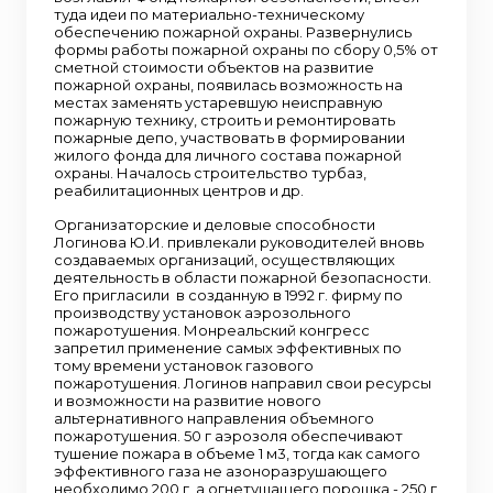
туда идеи по материально-техническому
обеспечению пожарной охраны. Развернулись
формы работы пожарной охраны по сбору 0,5% от
сметной стоимости объектов на развитие
пожарной охраны, появилась возможность на
местах заменять устаревшую неисправную
пожарную технику, строить и ремонтировать
пожарные депо, участвовать в формировании
жилого фонда для личного состава пожарной
охраны. Началось строительство турбаз,
реабилитационных центров и др.
Организаторские и деловые способности
Логинова Ю.И. привлекали руководителей вновь
создаваемых организаций, осуществляющих
деятельность в области пожарной безопасности.
Его пригласили в созданную в 1992 г. фирму по
производству установок аэрозольного
пожаротушения. Монреальский конгресс
запретил применение самых эффективных по
тому времени установок газового
пожаротушения. Логинов направил свои ресурсы
и возможности на развитие нового
альтернативного направления объемного
пожаротушения. 50 г аэрозоля обеспечивают
тушение пожара в объеме 1 м3, тогда как самого
эффективного газа не азоноразрушающего
необходимо 200 г, а огнетушащего порошка - 250 г