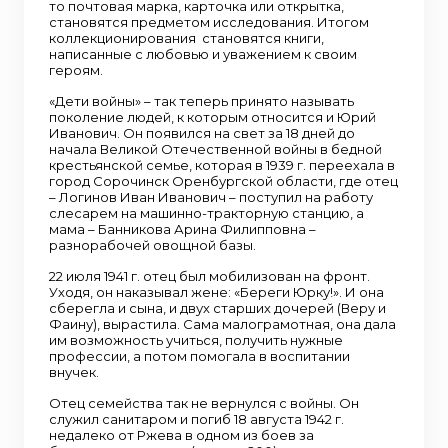
то почтовая марка, карточка или открытка,
становятся предметом исследования. Итогом
коллекционирования становятся книги,
написанные с любовью и уважением к своим
героям.
«Дети войны» – так теперь принято называть
поколение людей, к которым относится и Юрий
Иванович. Он появился на свет за 18 дней до
начала Великой Отечественной войны в бедной
крестьянской семье, которая в 1939 г. переехала в
город Сорочинск Оренбургской области, где отец
– Логинов Иван Иванович – поступил на работу
слесарем на машинно-тракторную станцию, а
мама – Банникова Арина Филипповна –
разнорабочей овощной базы.
22 июля 1941 г. отец был мобилизован на фронт.
Уходя, он наказывал жене: «Береги Юрку!». И она
сберегла и сына, и двух старших дочерей (Веру и
Фаину), вырастила. Сама малограмотная, она дала
им возможность учиться, получить нужные
профессии, а потом помогала в воспитании
внучек.
Отец семейства так не вернулся с войны. Он
служил санитаром и погиб 18 августа 1942 г.
недалеко от Ржева в одном из боев за