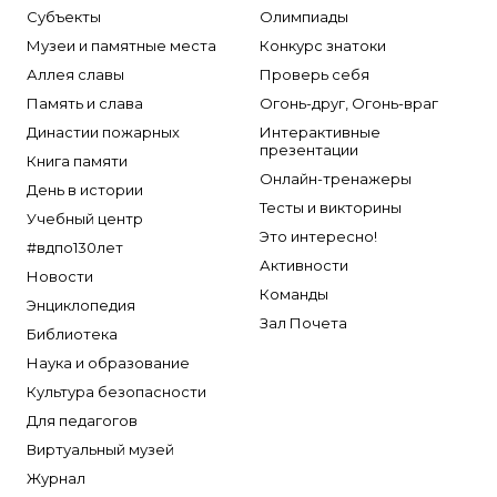
Субъекты
Олимпиады
Музеи и памятные места
Конкурс знатоки
Аллея славы
Проверь себя
Память и слава
Огонь-друг, Огонь-враг
Династии пожарных
Интерактивные
презентации
Книга памяти
Онлайн-тренажеры
День в истории
Тесты и викторины
Учебный центр
Это интересно!
#вдпо130лет
Активности
Новости
Команды
Энциклопедия
Зал Почета
Библиотека
Наука и образование
Культура безопасности
Для педагогов
Виртуальный музей
Журнал