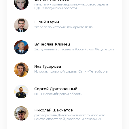
начальник организационно-массового отдела
ВДПО Калужской области
Юрий Харин
эксперт по истории пожарного дела
Вячеслав Климец
Заслуженный спасатель Российской Федерации
Яна Гусарова
Историк пожарной охраны Санкт-Петербурга
Сергей Дратованный
ИПЛ Новосибирской области
Николай Шахматов
руководитель Детско-юношеского морского
центра спасателей, экологов и пожарных