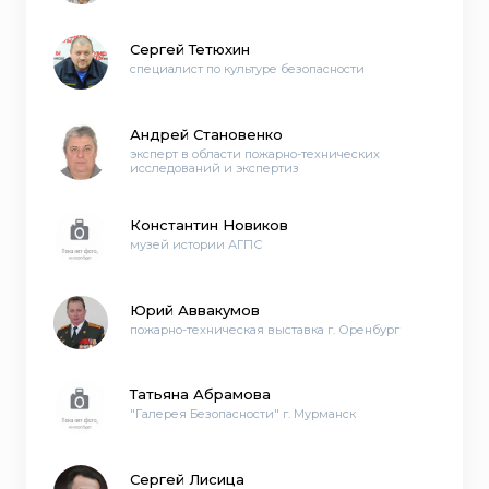
Сергей Тетюхин
специалист по культуре безопасности
Андрей Становенко
эксперт в области пожарно-технических
исследований и экспертиз
Константин Новиков
музей истории АГПС
Юрий Аввакумов
пожарно-техническая выставка г. Оренбург
Татьяна Абрамова
"Галерея Безопасности" г. Мурманск
Сергей Лисица