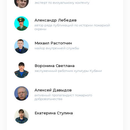
эксперт по визуальному контенту
Александр Лебедев
автор ряда публикаций по истории пожарной
охраны
Михаил Растопчин
майор внутренней службы
Воронина Светлана
заслуженный работник культуры Кубани
Алексей Давыдов
активный пропагандист пожарного
добровольчества
Екатерина Стулина