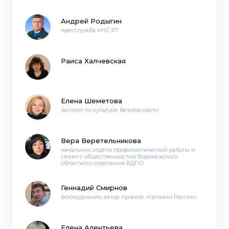
Андрей Родыгин
пресслужба МЧС РТ
Раиса Халчевская
Елена Шеметова
эксперт по культуре безопасности
Вера Веретельникова
начальник отдела профилактической работы и
связи с общественностью Воронежского
областного отделения ВДПО
Геннадий Смирнов
фотохудожник, автор проекта «Каланчи России»
Елена Алентьева