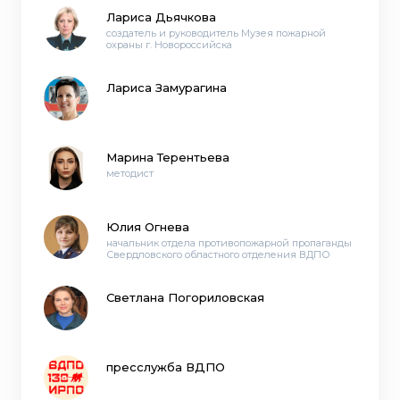
Лариса Дьячкова
создатель и руководитель Музея пожарной
охраны г. Новороссийска
Лариса Замурагина
Марина Терентьева
методист
Юлия Огнева
начальник отдела противопожарной пропаганды
Свердловского областного отделения ВДПО
Светлана Погориловская
пресслужба ВДПО