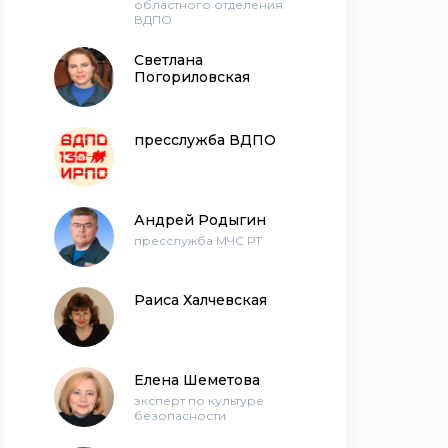
областного отделения
ВДПО
Светлана
Погориловская
пресслужба ВДПО
Андрей Родыгин
пресслужба МЧС РТ
Раиса Халчевская
Елена Шеметова
эксперт по культуре
безопасности