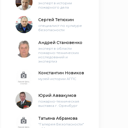
эксперт в истории
пожарного дела
Сергей Тетюхин
специалист по культуре
безопасности
Андрей Становенко
эксперт в области
пожарно-технических
исследований и
экспертиз
Константин Новиков
музей истории АГПС
Юрий Аввакумов
пожарно-техническая
выставка г. Оренбург
Татьяна Абрамова
"Галерея Безопасности"