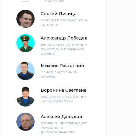
г. Мурманск
Сергей Лисица
эксперт по визуальному
контенту
Александр Лебедев
автор ряда публикаций
по истории пожарной
охраны
Михаил Растопчин
майор внутренней
службы
Воронина Светлана
заслуженный работник
культуры Кубани
Алексей Давыдов
активный пропагандист
пожарного
добровольчества