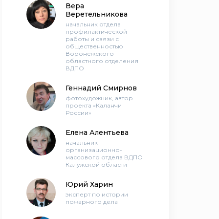
Вера
Веретельникова
начальник отдела
профилактической
работы и связи с
общественностью
Воронежского
областного отделения
ВДПО
Геннадий Смирнов
фотохудожник, автор
проекта «Каланчи
России»
Елена Алентьева
начальник
организационно-
массового отдела ВДПО
Калужской области
Юрий Харин
эксперт по истории
пожарного дела