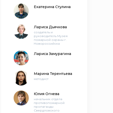
Екатерина Стулина
Лариса Дьячкова
создатель и
руководитель Музея
пожарной охраны г.
Новороссийска
Лариса Замурагина
Марина Терентьева
методист
Юлия Огнева
начальник отдела
противопожарной
пропаганды
Свердловского