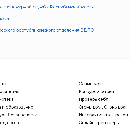
отивопожарной службы Республики Хакасия
ассии
касского республиканского отделения ВДПО
сти
Олимпиады
клопедия
Конкурс знатоки
иотека
Проверь себя
а и образование
Огонь-друг, Огонь-враг
ура безопасности
Интерактивные презен
едагогов
Онлайн-тренажеры