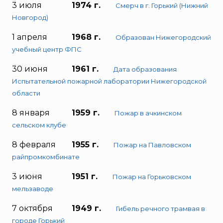
3 июля
1974 г.
Смерч в г. Горький (Нижний
Новгород)
1 апреля
1968 г.
Образован Нижегородский
учебный центр ФПС
30 июня
1961 г.
Дата образования
Испытательной пожарной лаборатории Нижегородской
области
8 января
1959 г.
Пожар в ачкинском
сельском клубе
8 февраля
1955 г.
Пожар на Павловском
райпромкомбинате
3 июня
1951 г.
Пожар на Горьковском
мельзаводе
7 октября
1949 г.
Гибель речного трамвая в
городе Горький