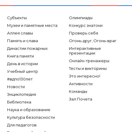
Субъекты
Олимпиады
Музеи и памятные места
Конкурс знатоки
Аллея славы
Проверь себя
Память и слава
Огонь-друг, Огонь-враг
Династии пожарных
Интерактивные
презентации
Книга памяти
Онлайн-тренажеры
День в истории
Тесты и викторины
Учебный центр
Это интересно!
#вдпо130лет
Активности
Новости
Команды
Энциклопедия
Зал Почета
Библиотека
Наука и образование
Культура безопасности
Для педагогов