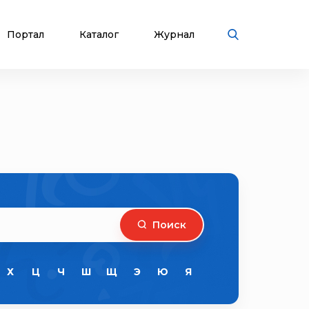
Портал
Каталог
Журнал
Поиск
Х
Ц
Ч
Ш
Щ
Э
Ю
Я