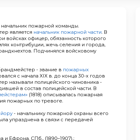
 – начальник пожарной команды.
тер является
начальник пожарной части
. В
и войсках офицер, обязанность которого
лях контрибуции, жечь селения и города,
брандкнехтов. Подчинялся войсковому
брандмейстер - звание в
пожарных
вался с начала XIX в. до конца 30-х годов
тер называли полицейского чиновника -
ившей в состав полицейской части. В
мейстерам»
(1818) описывалась пожарная
ия пожарных по тревоге.
йору
- начальнику пожарной охраны всего
ыла упразднена в связи с передачей
и Ефрона. СПб., (1890–1907).;