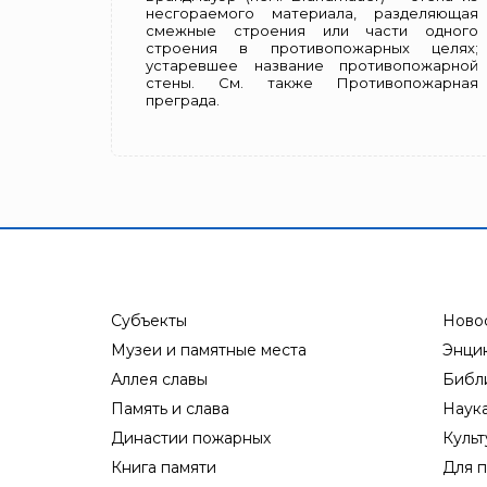
несгораемого материала, разделяющая
смежные строения или части одного
строения в противопожарных целях;
устаревшее название противопожарной
стены. См. также Противопожарная
преграда.
Субъекты
Ново
Музеи и памятные места
Энци
Аллея славы
Библ
Память и слава
Наук
Династии пожарных
Культ
Книга памяти
Для п