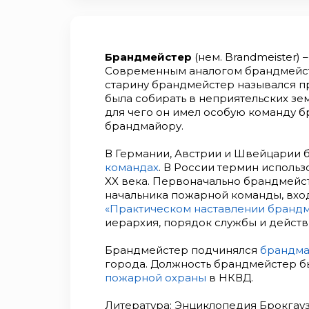
Брандмейстер
(нем. Brandmeister)
Современным аналогом брандмейс
старину брандмейстер назывался пр
была собирать в неприятельских зем
для чего он имел особую команду 
брандмайору.
В Германии, Австрии и Швейцарии 
командах
. В России термин использо
XX века. Первоначально брандмейс
начальника пожарной команды, вход
«Практическом наставлении бранд
иерархия, порядок службы и действ
Брандмейстер подчинялся
брандма
города. Должность брандмейстер б
пожарной охраны
в НКВД.
Литература:
Энциклопедия Брокгауза 