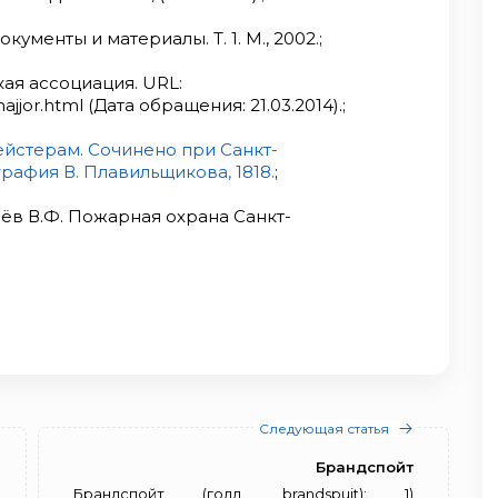
менты и материалы. Т. 1. М., 2002.;
я ассоциация. URL:
jjor.html (Дата обращения: 21.03.2014).;
йстерам. Сочинено при Санкт-
рафия В. Плавильщикова, 1818.
;
лёв В.Ф. Пожарная охрана Санкт-
Следующая статья
Брандспойт
Брандспойт (голл. brandspuit): 1)