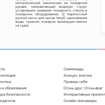
металлический наконечник на пожарном
рукаве, направляющий водяную струю;
устаревшее название пожарного ствола в
пожарном оборудовании; 2) переносный
ручной насос для мытья палуб, накачивания
воды, тушения пожаров преимущественно
на судах.
сти
Олимпиады
клопедия
Конкурс знатоки
иотека
Проверь себя
а и образование
Огонь-друг, Огонь-враг
ура безопасности
Интерактивные презен
едагогов
Онлайн-тренажеры