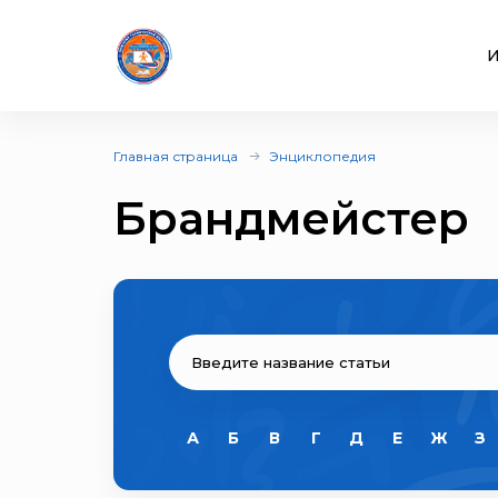
И
Главная страница
Энциклопедия
Брандмейстер
А
Б
В
Г
Д
Е
Ж
З