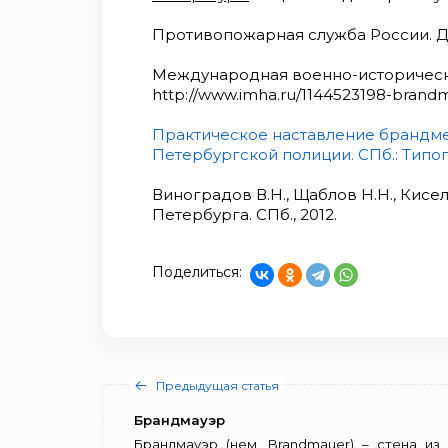
Противопожарная служба России. Доку
Международная военно-историческа
http://www.imha.ru/1144523198-brandma
Практическое наставление брандме
Петербургской полиции. СПб.: Типог
Виноградов В.Н., Щаблов Н.Н., Кисе
Петербурга. СПб., 2012.
Поделиться:
Предыдущая статья
Брандмауэр
Брандмауэр (нем. Brandmauer) – стена из