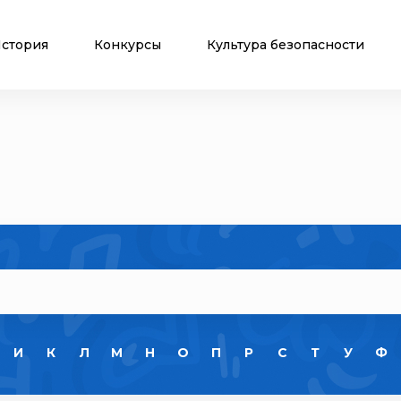
стория
Конкурсы
Культура безопасности
И
К
Л
М
Н
О
П
Р
С
Т
У
Ф