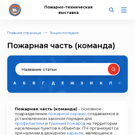
Пожарно-техническая
выставка
Главная страница
Энциклопедия
Пожарная часть (команда)
А
Б
В
Г
Д
Е
Ж
З
И
К
Л
М
Н
Пожарная часть (команда)
– основное
подразделение
пожарной охраны
, создаваемое в
установленном законом порядке для
профилактики
и
тушения пожаров
на территории
населённых пунктов и объектах. ПЧ организуются
при наличии в дежурном
карауле
, являющемся