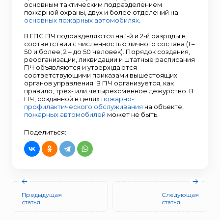
основным тактическим подразделением
пожарной охраны, двух и более отделений на
основных пожарных автомобилях
.
В ГПС ПЧ подразделяются на 1-й и 2-й разряды в
соответствии с численностью личного состава (1 –
50 и более, 2 – до 50 человек). Порядок создания,
реорганизации, ликвидации и штатные расписания
ПЧ объявляются и утверждаются
соответствующими приказами вышестоящих
органов управления. В ПЧ организуется, как
правило, трёх- или четырёхсменное дежурство. В
ПЧ, созданной в целях
пожарно-
профилактического обслуживания
на объекте,
пожарных автомобилей
может не быть.
Поделиться:
Предыдущая
Следующая
статья
статья