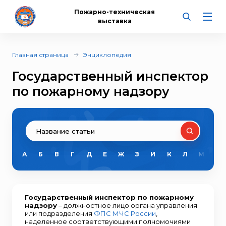
Пожарно-техническая
выставка
Главная страница
Энциклопедия
Государственный инспектор
по пожарному надзору
А
Б
В
Г
Д
Е
Ж
З
И
К
Л
М
Н
Государственный инспектор по пожарному
надзору
– должностное лицо органа управления
или подразделения
ФПС МЧС России
,
наделенное соответствующими полномочиями