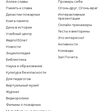
Аллея славы
Проверь себя
Память и слава
Огонь-друг, Огонь-враг
Династии пожарных
Интерактивные
презентации
Книга памяти
Онлайн-тренажеры
День в истории
Тесты и викторины
Учебный центр
Это интересно!
#вдпо130лет
Активности
Новости
Команды
Энциклопедия
Зал Почета
Библиотека
Наука и образование
Культура безопасности
Для педагогов
Виртуальный музей
Журнал
Видеоролики
Фильмы о пожарных