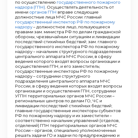
по осуществлению
государственного пожарного
надзора (ГПН)
. Осуществлять деятельность от
имени
органов ГПН
вправе следующие
должностные лица МЧС России: главный
государственный инспектор РФ по пожарному
надзору
– должностное лицо, пользующееся
правами зам. министра РФ по делам гражданской
обороны, чрезвычайным ситуациям и ликвидации
последствий стихийных бедствий; зам. главного
государственного инспектора РФ по пожарному
надзору – начальник структурного подразделения
центрального аппарата МЧС России, в сферу
ведения которого входят вопросы организации и
осуществления ГПН, и его заместитель;
государственные инспекторы РФ по пожарному
надзору – сотрудники структурного
подразделения центрального аппарата МЧС
России, в сферу ведения которых входят вопросы
организации и осуществления ГПН, сотрудники
УГПН территориальных органов МЧС России –
региональных центров по делам ГО, ЧС и
ликвидации последствий стихийных бедствий;
главные государственные инспекторы субъектов
РФ по пожарному надзору и их заместители –
соответственно начальник управлений (отделов,
отделений) ГПН территориальных органов МЧС
России – органов, специально уполномоченных
решать задачи ГО и задачи по предупреждению и