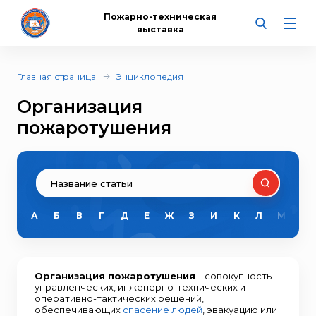
Пожарно-техническая
выставка
Главная страница
Энциклопедия
Организация
пожаротушения
А
Б
В
Г
Д
Е
Ж
З
И
К
Л
М
Н
Организация пожаротушения
– совокупность
управленческих, инженерно-технических и
оперативно-тактических решений,
обеспечивающих
спасение людей
, эвакуацию или