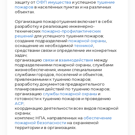
защиту от
ОФП
имущества
и успешное
тушение
пожаров
в населённых пунктах и на различных
объектах.
Организация пожаротушения включает в себя:
разработку и реализацию инженерно-
технических
пожарно-профилактических
решений
для успешного тушения пожаров;
создание подразделений
пожарной охраны
,
оснащение их необходимой
техникой
,
средствами связи и определение им конкретных
задач;
организацию
связи
и
взаимодействия
между
подразделениями пожарной охраны, службами
жизнеобеспечения, иными специальными
службами городов, поселений и объектов,
привлекаемыми к тушению пожаров;
разработку документов предварительного
планирования действий по тушению пожаров;
организацию
службы пожарной охраны
и
готовности к тушению пожаров и проведению
АСР
;
координацию деятельности всех видов пожарной
охраны;
комплекс НПА, направленных на
обеспечение
пожарной безопасности
на охраняемой
территории и в организациях.