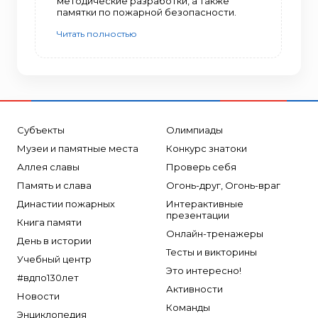
методические разработки, а также
памятки по пожарной безопасности.
Читать полностью
Субъекты
Олимпиады
Музеи и памятные места
Конкурс знатоки
Аллея славы
Проверь себя
Память и слава
Огонь-друг, Огонь-враг
Династии пожарных
Интерактивные
презентации
Книга памяти
Онлайн-тренажеры
День в истории
Тесты и викторины
Учебный центр
Это интересно!
#вдпо130лет
Активности
Новости
Команды
Энциклопедия