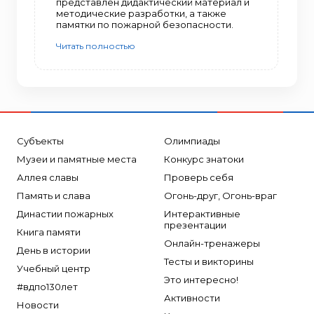
представлен дидактический материал и
методические разработки, а также
памятки по пожарной безопасности.
Читать полностью
Субъекты
Олимпиады
Музеи и памятные места
Конкурс знатоки
Аллея славы
Проверь себя
Память и слава
Огонь-друг, Огонь-враг
Династии пожарных
Интерактивные
презентации
Книга памяти
Онлайн-тренажеры
День в истории
Тесты и викторины
Учебный центр
Это интересно!
#вдпо130лет
Активности
Новости