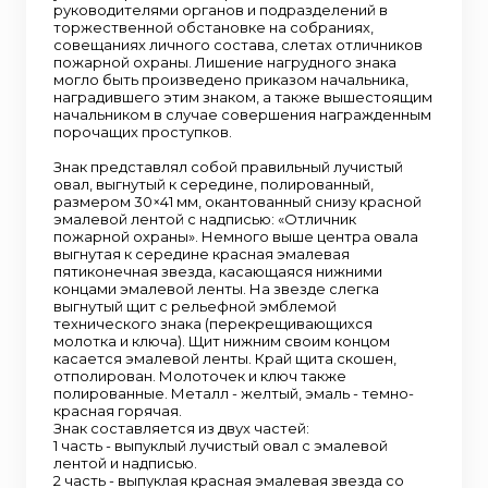
руководителями органов и подразделений в
торжественной обстановке на собраниях,
совещаниях личного состава, слетах отличников
пожарной охраны. Лишение нагрудного знака
могло быть произведено приказом начальника,
наградившего этим знаком, а также вышестоящим
начальником в случае совершения награжденным
порочащих проступков.
Знак представлял собой правильный лучистый
овал, выгнутый к середине, полированный,
размером 30×41 мм, окантованный снизу красной
эмалевой лентой с надписью: «Отличник
пожарной охраны». Немного выше центра овала
выгнутая к середине красная эмалевая
пятиконечная звезда, касающаяся нижними
концами эмалевой ленты. На звезде слегка
выгнутый щит с рельефной эмблемой
технического знака (перекрещивающихся
молотка и ключа). Щит нижним своим концом
касается эмалевой ленты. Край щита скошен,
отполирован. Молоточек и ключ также
полированные. Металл - желтый, эмаль - темно-
красная горячая.
Знак составляется из двух частей:
1 часть - выпуклый лучистый овал с эмалевой
лентой и надписью.
2 часть - выпуклая красная эмалевая звезда со