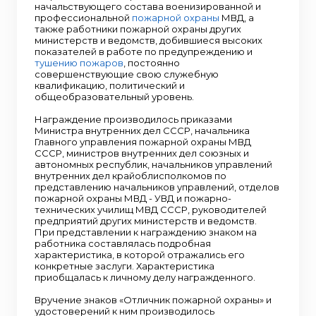
начальствующего состава военизированной и
профессиональной
пожарной охраны
МВД, а
также работники пожарной охраны других
министерств и ведомств, добившиеся высоких
показателей в работе по предупреждению и
тушению пожаров
, постоянно
совершенствующие свою служебную
квалификацию, политический и
общеобразовательный уровень.
Награждение производилось приказами
Министра внутренних дел СССР, начальника
Главного управления пожарной охраны МВД
СССР, министров внутренних дел союзных и
автономных республик, начальников управлений
внутренних дел крайоблисполкомов по
представлению начальников управлений, отделов
пожарной охраны МВД - УВД и пожарно-
технических училищ МВД СССР, руководителей
предприятий других министерств и ведомств.
При представлении к награждению знаком на
работника составлялась подробная
характеристика, в которой отражались его
конкретные заслуги. Характеристика
приобщалась к личному делу награжденного.
Вручение знаков «Отличник пожарной охраны» и
удостоверений к ним производилось