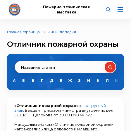
Пожарно-техническая
выставка
Главная страница
Энциклопедия
Отличник пожарной охраны
А
Б
В
Г
Д
Е
Ж
З
И
К
Л
М
Н
«Отличник пожарной охраны»
-
нагрудный
знак
. Введен Приказом министра внутренних дел
СССР Н. Щелокова от 30.09.1970 № 327.
Нагрудным знаком «Отличник пожарной охраны»
награждались лица рядового и младшего