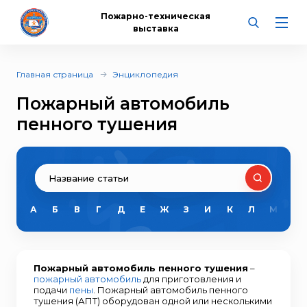
Пожарно-техническая
выставка
Главная страница
Энциклопедия
Пожарный автомобиль
пенного тушения
А
Б
В
Г
Д
Е
Ж
З
И
К
Л
М
Н
Пожарный автомобиль пенного тушения
–
пожарный автомобиль
для приготовления и
подачи
пены
. Пожарный автомобиль пенного
тушения (АПТ) оборудован одной или несколькими