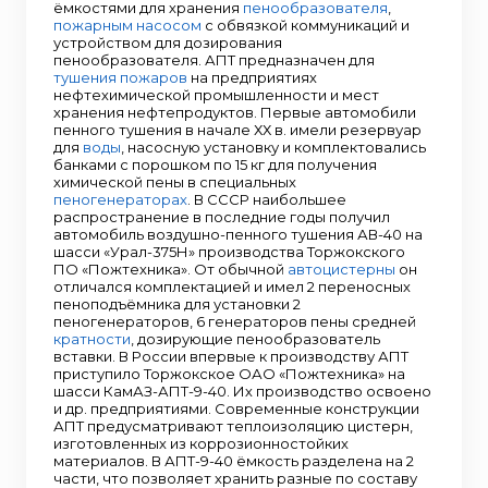
ёмкостями для хранения
пенообразователя
,
пожарным насосом
с обвязкой коммуникаций и
устройством для дозирования
пенообразователя. АПТ предназначен для
тушения пожаров
на предприятиях
нефтехимической промышленности и мест
хранения нефтепродуктов. Первые автомобили
пенного тушения в начале ХХ в. имели резервуар
для
воды
, насосную установку и комплектовались
банками с порошком по 15 кг для получения
химической пены в специальных
пеногенераторах
. В СССР наибольшее
распространение в последние годы получил
автомобиль воздушно-пенного тушения АВ-40 на
шасси «Урал-375Н» производства Торжокского
ПО «Пожтехника». От обычной
автоцистерны
он
отличался комплектацией и имел 2 переносных
пеноподъёмника для установки 2
пеногенераторов, 6 генераторов пены средней
кратности
, дозирующие пенообразователь
вставки. В России впервые к производству АПТ
приступило Торжокское ОАО «Пожтехника» на
шасси КамАЗ-АПТ-9-40. Их производство освоено
и др. предприятиями. Современные конструкции
АПТ предусматривают теплоизоляцию цистерн,
изготовленных из коррозионностойких
материалов. В АПТ-9-40 ёмкость разделена на 2
части, что позволяет хранить разные по составу