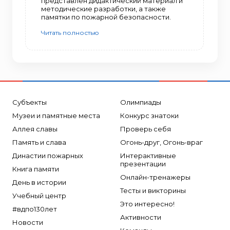
представлен дидактический материал и
методические разработки, а также
памятки по пожарной безопасности.
Читать полностью
Субъекты
Олимпиады
Музеи и памятные места
Конкурс знатоки
Аллея славы
Проверь себя
Память и слава
Огонь-друг, Огонь-враг
Династии пожарных
Интерактивные
презентации
Книга памяти
Онлайн-тренажеры
День в истории
Тесты и викторины
Учебный центр
Это интересно!
#вдпо130лет
Активности
Новости