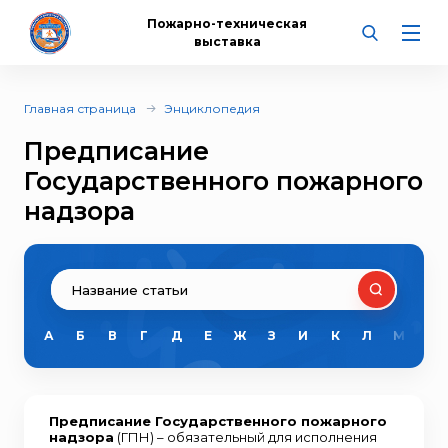
Пожарно-техническая
выставка
Главная страница
Энциклопедия
Предписание
Государственного пожарного
надзора
А
Б
В
Г
Д
Е
Ж
З
И
К
Л
М
Н
Предписание Государственного пожарного
надзора
(ГПН) – обязательный для исполнения