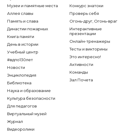
Музеи и памятные места
Конкурс знатоки
Аллея славы
Проверь себя
Память и слава
Огонь-друг, Огонь-враг
Династии пожарных
Интерактивные
презентации
Книга памяти
Онлайн-тренажеры
День в истории
Тесты и викторины
Учебный центр
Это интересно!
#вдпо130лет
Активности
Новости
Команды
Энциклопедия
Зал Почета
Библиотека
Наука и образование
Культура безопасности
Для педагогов
Виртуальный музей
Журнал
Видеоролики