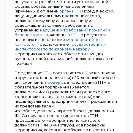
документ строгой отчётности установленной
формы, составленный и направленный
(вручённый) от имени
органа ГПН
юридическому
лицу, индивидуальному предпринимателю,
должностному лицу или гражданину и
содержащий законные требования по
устранению
нарушений требований пожарной
безопасности
, выявленных
ГПН
в результате
плановых и внеплановых
мероприятий по
контролю
. Предложенные
государственным
инспектором по пожарному надзору
мероприятия являются обязательными для
руководителей организаций, должностных лиц и
граждан.
Предписание ГПН составляется в 2 экземплярах
и вручается (направляется) в 10-дневный срок со
дня окончания
проверки
. В предписании ГПН в
обязательном порядке указывается:
должность, ФИО руководителя проверяемого
юридического лица (его заместителя) или
индивидуального предпринимателя, гражданина и
их представителей;
что обследовалось, адрес объекта, должность и
ФИО государственного инспектора ГПН,
проводившего мероприятие по контролю;
должности и ФИО участвующих в проверке;
мероприятия, которые необходимо выполнить в