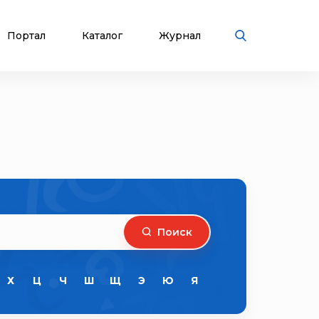
Портал
Каталог
Журнал
Поиск
Х
Ц
Ч
Ш
Щ
Э
Ю
Я