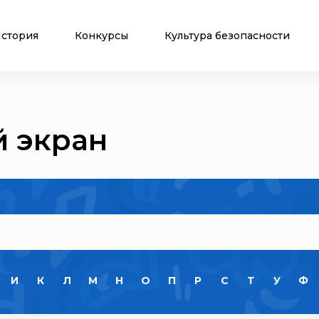
стория
Конкурсы
Культура безопасности
 экран
И
К
Л
М
Н
О
П
Р
С
Т
У
Ф