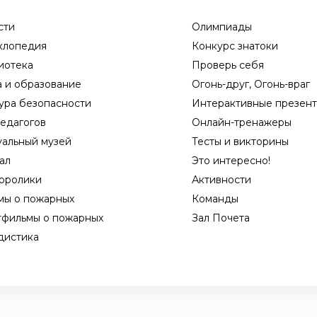
сти
Олимпиады
клопедия
Конкурс знатоки
иотека
Проверь себя
а и образование
Огонь-друг, Огонь-враг
ура безопасности
Интерактивные презен
едагогов
Онлайн-тренажеры
уальный музей
Тесты и викторины
ал
Это интересно!
оролики
Активности
мы о пожарных
Команды
тфильмы о пожарных
Зал Почета
дистика