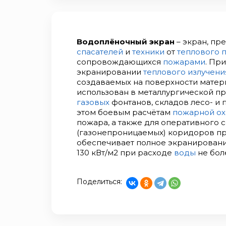
Водоплёночный экран
– экран, пр
спасателей
и
техники
от
теплового 
сопровождающихся
пожарами
. Пр
экранировании
теплового излучени
создаваемых на поверхности матери
использован в металлургической п
газовых
фонтанов, складов лесо- и
этом боевым расчётам
пожарной о
пожара, а также для оперативного 
(газонепроницаемых) коридоров пр
обеспечивает полное экранировани
130 кВт/м2 при расходе
воды
не бол
Поделиться: