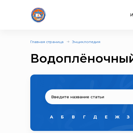
И
Главная страница
Энциклопедия
Водоплёночный
А
Б
В
Г
Д
Е
Ж
З