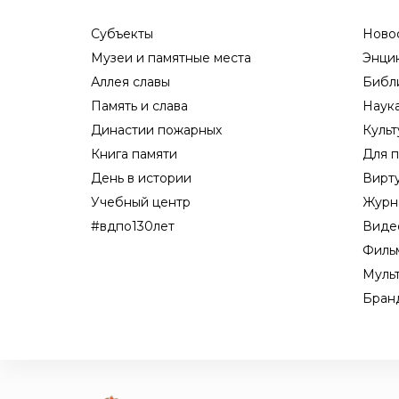
Субъекты
Ново
Музеи и памятные места
Энци
Аллея славы
Библ
Память и слава
Наук
Династии пожарных
Культ
Книга памяти
Для п
День в истории
Вирт
Учебный центр
Журн
#вдпо130лет
Виде
Филь
Муль
Бран