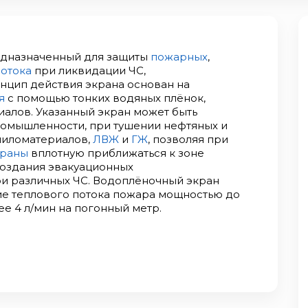
едназначенный для защиты
пожарных
,
потока
при ликвидации ЧС,
инцип действия экрана основан на
я
с помощью тонких водяных плёнок,
алов. Указанный экран может быть
ромышленности, при тушении нефтяных и
 пиломатериалов,
ЛВЖ
и
ГЖ
, позволяя при
храны
вплотную приближаться к зоне
создания эвакуационных
и различных ЧС. Водоплёночный экран
е теплового потока пожара мощностью до
ее 4 л/мин на погонный метр.