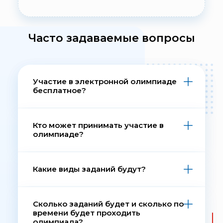
Часто задаваемые вопросы
Участие в электронной олимпиаде
бесплатное?
Да, участие в олимпиаде
бесплатно для всех.
Кто может принимать участие в
олимпиаде?
В Олимпиаде может принять
любой желающий старше 5 лет.
Какие виды заданий будут?
Задания олимпиады будут в виде
тестовых вопросов с выбором
Сколько заданий будет и сколько по
времени будет проходить
одного или нескольких
олимпиада?