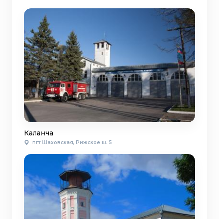
Каланча
пгт Шаховская, Рижское ш. 5