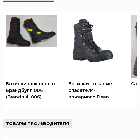
ТЕМПЕРО
Феникс
Элемент
Эридан
ЮНИТЕСТ
Ярпожинвест
Ботинки пожарного
Ботинки кожаные
Сап
Брандбулл 006
спасателя-
(Brandbull 006)
пожарного Dean II
ТОВАРЫ ПРОИЗВОДИТЕЛЯ