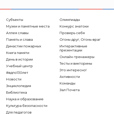
Субъекты
Олимпиады
Музеи и памятные места
Конкурс знатоки
Аллея славы
Проверь себя
Память и слава
Огонь-друг, Огонь-враг
Династии пожарных
Интерактивные
презентации
Книга памяти
Онлайн-тренажеры
День в истории
Тесты и викторины
Учебный центр
Это интересно!
#вдпо130лет
Активности
Новости
Команды
Энциклопедия
Зал Почета
Библиотека
Наука и образование
Культура безопасности
Для педагогов