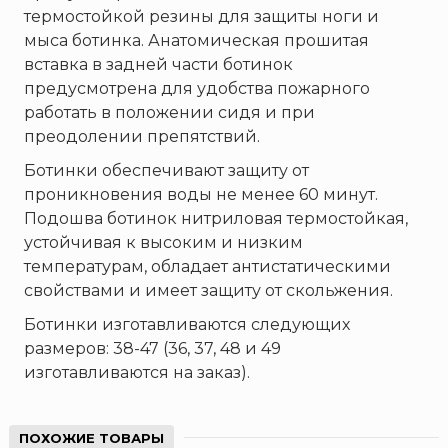
Пожнанотех
термостойкой резины для защиты ноги и
Полисервис
мыса ботинка. Анатомическая прошитая
вставка в задней части ботинок
Прибор
предусмотрена для удобства пожарного
Ратоборец
работать в положении сидя и при
РИФ
преодолении препятствий.
Риэлта
Ботинки обеспечивают защиту от
РУБЕЖ
проникновения воды не менее 60 минут.
Русинтэк
Подошва ботинок нитриловая термостойкая,
устойчивая к высоким и низким
Сalisia Vulcan
температурам, обладает антистатическими
Сибирский Арсенал
свойствами и имеет защиту от скольжения.
Спектрон НПО
Ботинки изготавливаются следующих
Спецавтоматика
размеров: 38-47 (36, 37, 48 и 49
Специнформатика-СИ
изготавливаются на заказ).
Спецприбор
СПИ
ПОХОЖИЕ ТОВАРЫ