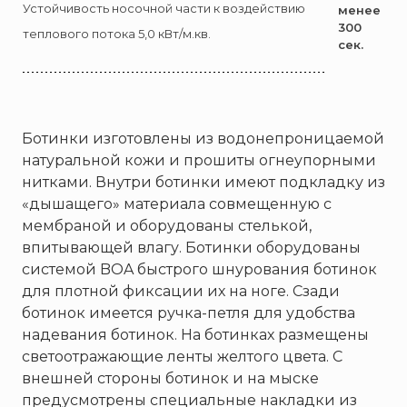
Брандбулл
Устойчивость носочной части к воздействию
менее
300
Бриз-Кама
теплового потока 5,0 кВт/м.кв.
сек.
Диапазон+
Ермак
ЕСО
Ботинки изготовлены из водонепроницаемой
ИВС-Сигналспецавтоматика
натуральной кожи и прошиты огнеупорными
ИНЕЙ
нитками. Внутри ботинки имеют подкладку из
Квазар
«дышащего» материала совмещенную с
Коруфайер
мембраной и оборудованы стелькой,
впитывающей влагу. Ботинки оборудованы
М-01.ру
системой BOA быстрого шнурования ботинок
Магазин 01
для плотной фиксации их на ноге. Сзади
Магнито-Контакт
ботинок имеется ручка-петля для удобства
МИГ
надевания ботинок. На ботинках размещены
светоотражающие ленты желтого цвета. С
Минипожарный
внешней стороны ботинок и на мыске
Неизвестный производитель
предусмотрены специальные накладки из