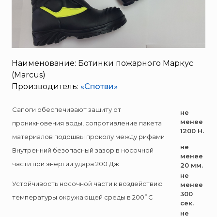
SERRA
System Sensor
TYTAN MAX
UNIVET
Наименование: Ботинки пожарного Маркус
«Pohorje» Mirna
(Marcus)
«TFT» США
Производитель:
«Спотви»
«Зелинский групп»
«Спотви»
Сапоги обеспечивают защиту от
не
«Шанс»
менее
проникновения воды, сопротивление пакета
1200 Н.
АО «КОРПОРАЦИЯ
материалов подошвы проколу между рифами
«РОСХИМЗАЩИТА»
не
Внутренний безопасный зазор в носочной
менее
АО «Тамбовмаш»
части при энергии удара 200 Дж
20 мм.
АРТИ
не
Устойчивость носочной части к воздействию
менее
Болид
300
температуры окружающей среды в 200˚С
сек.
Бонус-Вита
не