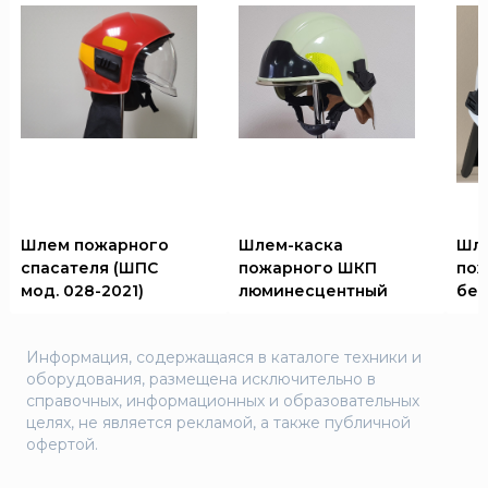
Шлем пожарного
Шлем-каска
Шле
спасателя (ШПС
пожарного ШКП
по
мод. 028-2021)
люминесцентный
бе
Информация, содержащаяся в каталоге техники и
оборудования, размещена исключительно в
справочных, информационных и образовательных
целях, не является рекламой, а также публичной
офертой.