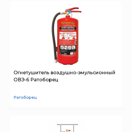
ТЕМПЕРО
Феникс
Элемент
Эридан
ЮНИТЕСТ
Ярпожинвест
Огнетушитель воздушно-эмульсионный
ОВЭ-6 Ратоборец
Ратоборец