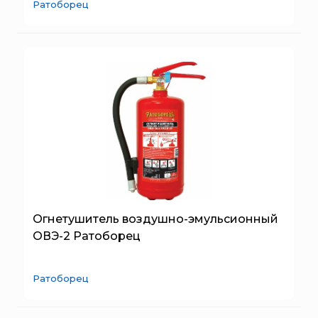
Пожнанотех
Ратоборец
Пенокамера
Полисервис
ГЕНЕРАТОР ПЕНЫ СРЕДНЕЙ КРАТНОСТИ
Прибор
Ратоборец
РИФ
Риэлта
РУБЕЖ
Русинтэк
Сalisia Vulcan
Сибирский Арсенал
Спектрон НПО
Огнетушитель воздушно-эмульсионный
ОВЭ-2 Ратоборец
Спецавтоматика
Специнформатика-СИ
Ратоборец
Спецприбор
СПИ