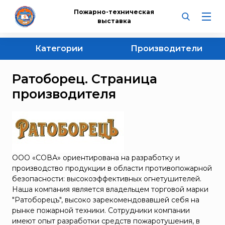
Пожарно-техническая
выставка
Категории
Производители
НПО «Пульс»
Огнетушители
Ратоборец. Страница
СПЭК
Самоспасатели, противогазы, респираторы и
комплектующие
производителя
"ЭНПО "НЕОРГАНИКА"
Извещатели
BAUER KOMPRESSOREN
Противогазы
Bontel
Пожарные шкафы, щиты, стенды, ящики, урны,
Courant
ключницы
Dräger
ООО «СОВА» ориентирована на разработку и
Респираторы
производство продукции в области противопожарной
ESMI
безопасности: высокоэффективных огнетушителей.
Продукция Dräger
Portalevel®
Наша компания является владельцем торговой марки
Продукция BAUER Kompressoren
"Ратоборецъ", высоко зарекомендовавшей себя на
POSEIDON
Маски UNIX
рынке пожарной техники. Сотрудники компании
SAFATEX
имеют опыт разработки средств пожаротушения, в