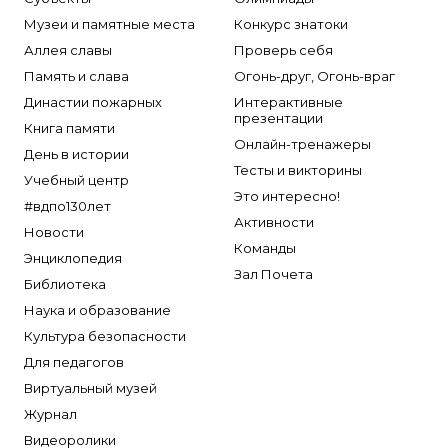
Музеи и памятные места
Конкурс знатоки
Аллея славы
Проверь себя
Память и слава
Огонь-друг, Огонь-враг
Династии пожарных
Интерактивные
презентации
Книга памяти
Онлайн-тренажеры
День в истории
Тесты и викторины
Учебный центр
Это интересно!
#вдпо130лет
Активности
Новости
Команды
Энциклопедия
Зал Почета
Библиотека
Наука и образование
Культура безопасности
Для педагогов
Виртуальный музей
Журнал
Видеоролики