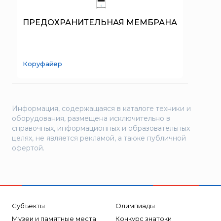
SERRA
System Sensor
ПРЕДОХРАНИТЕЛЬНАЯ МЕМБРАНА
TYTAN MAX
UNIVET
Коруфайер
«Pohorje» Mirna
«TFT» США
«Зелинский групп»
Информация, содержащаяся в каталоге техники и
«Спотви»
оборудования, размещена исключительно в
«Шанс»
справочных, информационных и образовательных
целях, не является рекламой, а также публичной
АО «КОРПОРАЦИЯ
офертой.
«РОСХИМЗАЩИТА»
АО «Тамбовмаш»
АРТИ
Болид
Субъекты
Олимпиады
Бонус-Вита
Музеи и памятные места
Конкурс знатоки