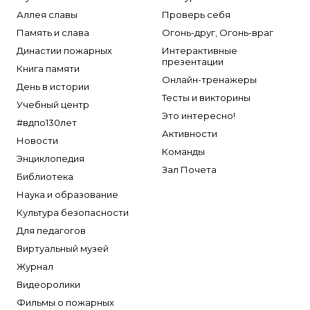
Брандбулл
Аллея славы
Проверь себя
Бриз-Кама
Память и слава
Огонь-друг, Огонь-враг
Диапазон+
Династии пожарных
Интерактивные
презентации
Ермак
Книга памяти
Онлайн-тренажеры
ЕСО
День в истории
Тесты и викторины
Учебный центр
ИВС-Сигналспецавтоматика
Это интересно!
#вдпо130лет
ИНЕЙ
Активности
Новости
Квазар
Команды
Энциклопедия
Коруфайер
Зал Почета
Библиотека
М-01.ру
Наука и образование
Магазин 01
Культура безопасности
Магнито-Контакт
Для педагогов
Виртуальный музей
МИГ
Журнал
Минипожарный
Видеоролики
Неизвестный производитель
Фильмы о пожарных