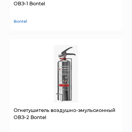
Брандбулл
ОВЭ-1 Bontel
Снаряжение для звеньев ГДЗС
Бриз-Кама
Стволы пожарные
Диапазон+
Плавающие мотопомпы
Bontel
Ермак
Индикаторы жидкости
ЕСО
Складные эвакуационные носилки
ИВС-Сигналспецавтоматика
ПОЖАРНЫЕ СТВОЛЫ ЛАФЕТНЫЕ И РУЧНЫЕ
ИНЕЙ
ДРЕНЧЕРНЫЙ ОРОСИТЕЛЬ
Квазар
ПРЕДОХРАНИТЕЛЬНАЯ МЕМБРАНА
Коруфайер
ПОЖАРНЫЙ ФИЛЬТР
М-01.ру
ГЕНЕРАТОР ПЕНЫ ВЫСОКОЙ КРАТНОСТИ
Магазин 01
ПЕННЫЙ НАСАДОК
Магнито-Контакт
ПЕНОСМЕСИТЕЛЬ (ДОЗАТОР)
МИГ
ВЫСОКОНАПОРНЫЕ ПЕНОГЕНЕРАТОРЫ
Огнетушитель воздушно-эмульсионный
Минипожарный
ОВЭ-2 Bontel
ПОЖАРНАЯ ВЫШКА
Неизвестный производитель
УЗЕЛ ПОДКЛЮЧЕНИЯ ПОЖАРНОЙ ТЕХНИКИ