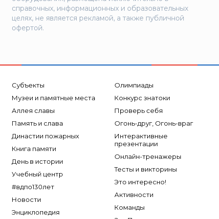
справочных, информационных и образовательных
целях, не является рекламой, а также публичной
офертой.
Субъекты
Олимпиады
Музеи и памятные места
Конкурс знатоки
Аллея славы
Проверь себя
Память и слава
Огонь-друг, Огонь-враг
Династии пожарных
Интерактивные
презентации
Книга памяти
Онлайн-тренажеры
День в истории
Тесты и викторины
Учебный центр
Это интересно!
#вдпо130лет
Активности
Новости
Команды
Энциклопедия