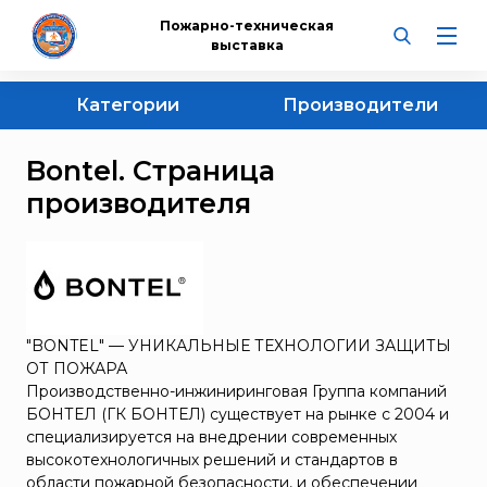
Пожарно-техническая
выставка
Категории
Производители
НПО «Пульс»
Огнетушители
Bontel. Страница
СПЭК
Самоспасатели, противогазы, респираторы и
комплектующие
производителя
"ЭНПО "НЕОРГАНИКА"
Извещатели
BAUER KOMPRESSOREN
Противогазы
Bontel
Пожарные шкафы, щиты, стенды, ящики, урны,
Courant
ключницы
Dräger
"BONTEL" — УНИКАЛЬНЫЕ ТЕХНОЛОГИИ ЗАЩИТЫ
Респираторы
ESMI
ОТ ПОЖАРА
Продукция Dräger
Производственно-инжиниринговая Группа компаний
Portalevel®
БОНТЕЛ (ГК БОНТЕЛ) существует на рынке с 2004 и
Продукция BAUER Kompressoren
POSEIDON
специализируется на внедрении современных
Маски UNIX
высокотехнологичных решений и стандартов в
SAFATEX
области пожарной безопасности, и обеспечении