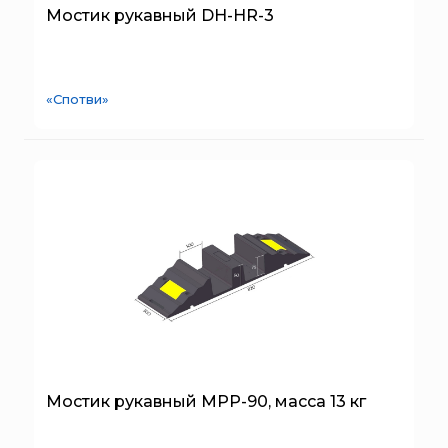
SERRA
Мостик рукавный DH-HR-3
System Sensor
TYTAN MAX
«Спотви»
UNIVET
«Pohorje» Mirna
«TFT» США
«Зелинский групп»
«Спотви»
«Шанс»
АО «КОРПОРАЦИЯ
«РОСХИМЗАЩИТА»
АО «Тамбовмаш»
АРТИ
Болид
Мостик рукавный МРР-90, масса 13 кг
Бонус-Вита