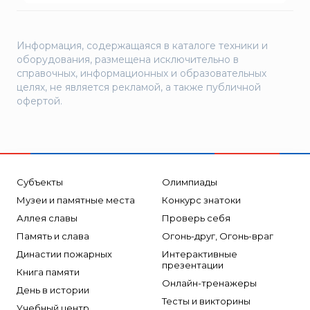
Пожнанотех
Полисервис
Прибор
Информация, содержащаяся в каталоге техники и
оборудования, размещена исключительно в
Ратоборец
справочных, информационных и образовательных
РИФ
целях, не является рекламой, а также публичной
офертой.
Риэлта
РУБЕЖ
Русинтэк
Сalisia Vulcan
Субъекты
Олимпиады
Сибирский Арсенал
Музеи и памятные места
Конкурс знатоки
Спектрон НПО
Аллея славы
Проверь себя
Спецавтоматика
Память и слава
Огонь-друг, Огонь-враг
Специнформатика-СИ
Династии пожарных
Интерактивные
презентации
Книга памяти
Спецприбор
Онлайн-тренажеры
День в истории
СПИ
Тесты и викторины
Учебный центр