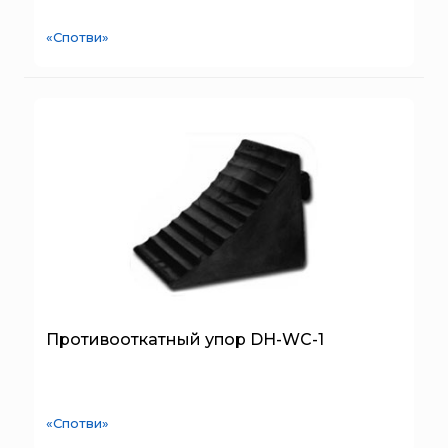
Брандбулл
Бриз-Кама
«Спотви»
Диапазон+
Ермак
ЕСО
ИВС-Сигналспецавтоматика
ИНЕЙ
Квазар
Коруфайер
М-01.ру
Магазин 01
Магнито-Контакт
Противооткатный упор DH-WC-1
МИГ
Минипожарный
Неизвестный производитель
«Спотви»