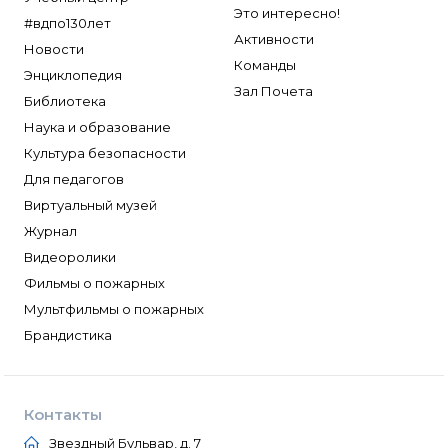
ТЕМПЕРО
Это интересно!
#вдпо130лет
Феникс
Активности
Новости
Команды
Элемент
Энциклопедия
Зал Почета
Эридан
Библиотека
ЮНИТЕСТ
Наука и образование
Культура безопасности
Ярпожинвест
Для педагогов
Виртуальный музей
Журнал
Видеоролики
Фильмы о пожарных
Мультфильмы о пожарных
Брандистика
Контакты
Звездный Бульвар, д. 7