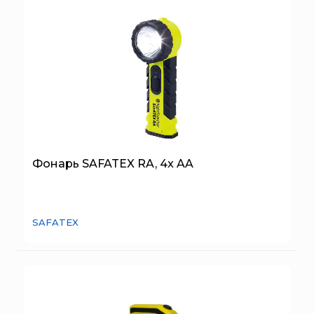
ТЕМПЕРО
Феникс
Элемент
Эридан
ЮНИТЕСТ
Ярпожинвест
Фонарь SAFATEX RA, 4x AA
SAFATEX