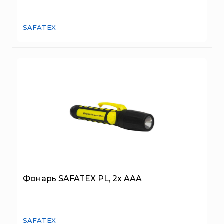
Брандбулл
Снаряжение для звеньев ГДЗС
Бриз-Кама
Стволы пожарные
SAFATEX
Диапазон+
Плавающие мотопомпы
Ермак
Индикаторы жидкости
ЕСО
Складные эвакуационные носилки
ИВС-Сигналспецавтоматика
ПОЖАРНЫЕ СТВОЛЫ ЛАФЕТНЫЕ И РУЧНЫЕ
ИНЕЙ
ДРЕНЧЕРНЫЙ ОРОСИТЕЛЬ
Квазар
ПРЕДОХРАНИТЕЛЬНАЯ МЕМБРАНА
Коруфайер
ПОЖАРНЫЙ ФИЛЬТР
М-01.ру
ГЕНЕРАТОР ПЕНЫ ВЫСОКОЙ КРАТНОСТИ
Магазин 01
ПЕННЫЙ НАСАДОК
Магнито-Контакт
ПЕНОСМЕСИТЕЛЬ (ДОЗАТОР)
Фонарь SAFATEX PL, 2x AAA
МИГ
ВЫСОКОНАПОРНЫЕ ПЕНОГЕНЕРАТОРЫ
Минипожарный
ПОЖАРНАЯ ВЫШКА
Неизвестный производитель
УЗЕЛ ПОДКЛЮЧЕНИЯ ПОЖАРНОЙ ТЕХНИКИ
SAFATEX