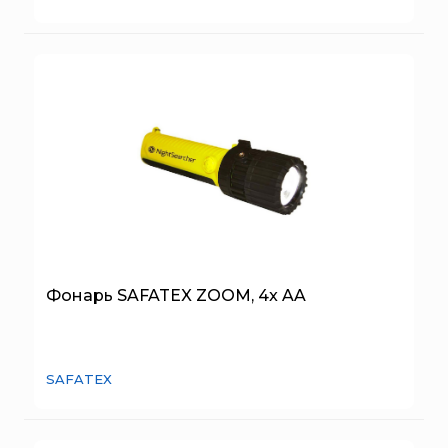
Пожнанотех
Пенокамера
Полисервис
ГЕНЕРАТОР ПЕНЫ СРЕДНЕЙ КРАТНОСТИ
Прибор
Ратоборец
РИФ
Риэлта
РУБЕЖ
Русинтэк
Сalisia Vulcan
Сибирский Арсенал
Фонарь SAFATEX ZOOM, 4x AA
Спектрон НПО
Спецавтоматика
Специнформатика-СИ
SAFATEX
Спецприбор
СПИ