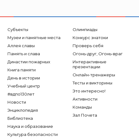
Субъекты
Олимпиады
Музеи и памятные места
Конкурс знатоки
Аллея славы
Проверь себя
Память и слава
Огонь-друг, Огонь-враг
Династии пожарных
Интерактивные
презентации
Книга памяти
Онлайн-тренажеры
День в истории
Тесты и викторины
Учебный центр
Это интересно!
#вдпо130лет
Активности
Новости
Команды
Энциклопедия
Зал Почета
Библиотека
Наука и образование
Культура безопасности