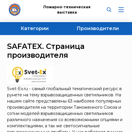
Пожарно-техническая
выставка
Категории
Производители
НПО «Пульс»
Огнетушители
SAFATEX. Страница
СПЭК
Самоспасатели, противогазы, респираторы и
комплектующие
производителя
"ЭНПО "НЕОРГАНИКА"
Извещатели
BAUER KOMPRESSOREN
Противогазы
Bontel
Пожарные шкафы, щиты, стенды, ящики, урны,
Courant
ключницы
Svet-Ex.ru - самый глобальный тематический ресурс в
Dräger
Респираторы
рунете на тему взрывозащищенных светильников. На
ESMI
нашем сайте представлены 63 наиболее популярных
Продукция Dräger
производителя на территории Таможенного Союза и
Portalevel®
сотни моделей взрывозащищенных светильников
Продукция BAUER Kompressoren
POSEIDON
различного назначения со всевозможными опциями и
Маски UNIX
комплектациями, а так же светосигнальные
SAFATEX