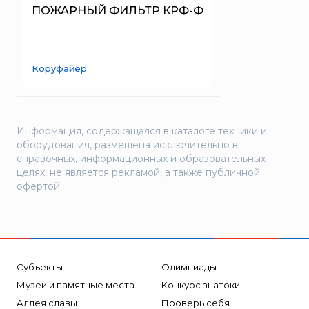
SERRA
ПОЖАРНЫЙ ФИЛЬТР КРФ-Ф
System Sensor
TYTAN MAX
Коруфайер
UNIVET
«Pohorje» Mirna
«TFT» США
Информация, содержащаяся в каталоге техники и
«Зелинский групп»
оборудования, размещена исключительно в
«Спотви»
справочных, информационных и образовательных
целях, не является рекламой, а также публичной
«Шанс»
офертой.
АО «КОРПОРАЦИЯ
«РОСХИМЗАЩИТА»
АО «Тамбовмаш»
АРТИ
Субъекты
Олимпиады
Болид
Музеи и памятные места
Конкурс знатоки
Бонус-Вита
Аллея славы
Проверь себя