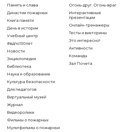
Брандбулл
Память и слава
Огонь-друг, Огонь-враг
Бриз-Кама
Династии пожарных
Интерактивные
презентации
Диапазон+
Книга памяти
Онлайн-тренажеры
Ермак
День в истории
Тесты и викторины
Учебный центр
ЕСО
Это интересно!
#вдпо130лет
ИВС-Сигналспецавтоматика
Активности
Новости
ИНЕЙ
Команды
Энциклопедия
Квазар
Зал Почета
Библиотека
Коруфайер
Наука и образование
М-01.ру
Культура безопасности
Магазин 01
Для педагогов
Виртуальный музей
Магнито-Контакт
Журнал
МИГ
Видеоролики
Минипожарный
Фильмы о пожарных
Неизвестный производитель
Мультфильмы о пожарных