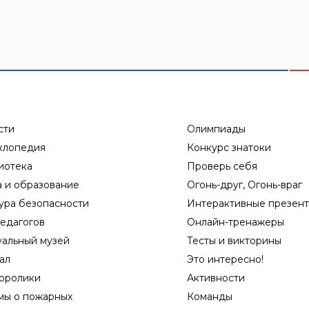
сти
Олимпиады
клопедия
Конкурс знатоки
иотека
Проверь себя
а и образование
Огонь-друг, Огонь-враг
ура безопасности
Интерактивные презен
едагогов
Онлайн-тренажеры
уальный музей
Тесты и викторины
ал
Это интересно!
оролики
Активности
мы о пожарных
Команды