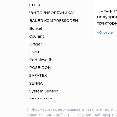
СПЭК
Пожарн
"ЭНПО "НЕОРГАНИКА"
полупри
BAUER KOMPRESSOREN
трактор
Bontel
«Спотви»
Courant
Dräger
ESMI
Portalevel®
POSEIDON
SAFATEX
SERRA
System Sensor
TYTAN MAX
UNIVET
Информация, содержащаяся в каталоге техники
является рекламой, а также публичной офертой
«Pohorje» Mirna