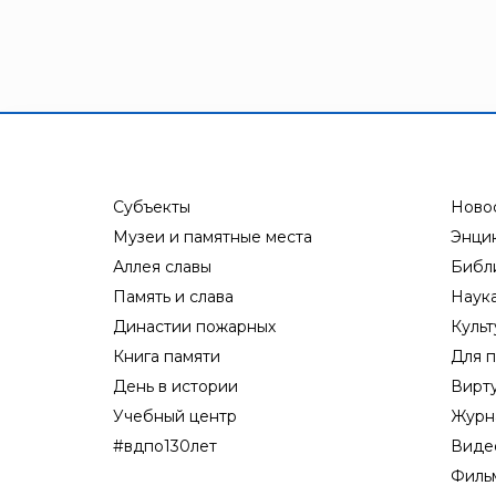
«TFT» США
«Зелинский групп»
«Спотви»
«Шанс»
АО «КОРПОРАЦИЯ
«РОСХИМЗАЩИТА»
Субъекты
Ново
АО «Тамбовмаш»
Музеи и памятные места
Энци
АРТИ
Аллея славы
Библ
Болид
Память и слава
Наук
Бонус-Вита
Династии пожарных
Культ
Брандбулл
Книга памяти
Для п
Бриз-Кама
День в истории
Вирт
Диапазон+
Учебный центр
Журн
Ермак
#вдпо130лет
Виде
Филь
ЕСО