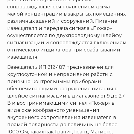
Пожнанотех
сопровождающегося появлением дыма
Полисервис
малой концентрации в закрытых помещениях
Прибор
различных зданий и сооружений. Питание
извещателя и передача сигнала «Пожар»
Ратоборец
осуществляется по двухпроводному шлейфу
РИФ
сигнализации и сопровождается включением
Риэлта
оптического индикатора при срабатывании
РУБЕЖ
извещателя.
Русинтэк
Bзвещатель ИП 212-187 предназначен для
Сalisia Vulcan
круглосуточной и непрерывной работы с
приемно-контрольными приборами,
Сибирский Арсенал
обеспечивающими напряжение питания в
Спектрон НПО
шлейфе сигнализации в диапазоне от 9 до 27
Спецавтоматика
В и воспринимающими сигнал «Пожар» в
Специнформатика-СИ
виде скачкообразного уменьшения
внутреннего сопротивления извещателя в
Спецприбор
прямой полярности до величины не более
СПИ
1000 Ом, таких как Гранит, Гранд Магистр,