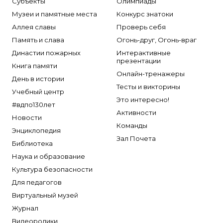
Субъекты
Олимпиады
Музеи и памятные места
Конкурс знатоки
Аллея славы
Проверь себя
Память и слава
Огонь-друг, Огонь-враг
Династии пожарных
Интерактивные
презентации
Книга памяти
Онлайн-тренажеры
День в истории
Тесты и викторины
Учебный центр
Это интересно!
#вдпо130лет
Активности
Новости
Команды
Энциклопедия
Зал Почета
Библиотека
Наука и образование
Культура безопасности
Для педагогов
Виртуальный музей
Журнал
Видеоролики