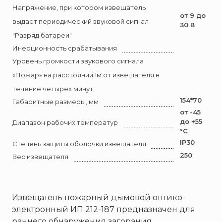
Брандбулл
Напряжение, при котором извещатель
от 9 до
Бриз-Кама
выдает периодический звуковой сигнал
30 В
Диапазон+
"Разряд батареи"
Ермак
Инерционность срабатывания
ЕСО
Уровень громкости звукового сигнала
«Пожар» на расстоянии 1м от извещателя в
ИВС-Сигналспецавтоматика
течение четырех минут,
ИНЕЙ
154*70
Габаритные размеры, мм
Квазар
от -45
Коруфайер
до +55
Диапазон рабочих температур
°С
М-01.ру
IP30
Степень защиты оболочки извещателя
Магазин 01
250
Вес извещателя
Магнито-Контакт
МИГ
Минипожарный
Извещатель пожарный дымовой оптико-
электронный ИП 212-187 предназначен для
Неизвестный производитель
раннего обнаружения загорания,