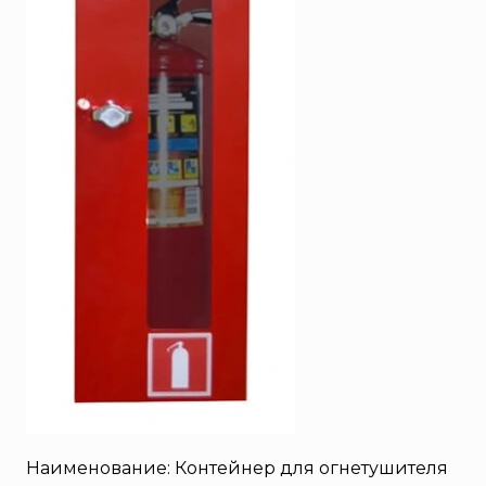
SERRA
System Sensor
TYTAN MAX
UNIVET
«Pohorje» Mirna
«TFT» США
«Зелинский групп»
«Спотви»
«Шанс»
АО «КОРПОРАЦИЯ
«РОСХИМЗАЩИТА»
АО «Тамбовмаш»
АРТИ
Болид
Бонус-Вита
Наименование: Контейнер для огнетушителя