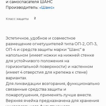
Брандбулл
и самоспасателя ШАНС
Производитель:
«Шанс»
Бриз-Кама
Диапазон+
2
Класс защиты
Ермак
ЕСО
ИВС-Сигналспецавтоматика
Эстетичное, удобное и совместное
ИНЕЙ
размещение
огнетушителей
типа ОП-2, ОП-3,
ОП-4 и средств защиты марки "Шанс" в
Квазар
напольном (имеет ножки на нижней стенке
Коруфайер
для устойчивого положения на
М-01.ру
горизонтальной поверхности) и настенном
Магазин 01
(имеет 4 отверстия для крепежа к стене)
вариантах.
Магнито-Контакт
Для ликвидации возгорания, функционально
МИГ
связанные средства защиты и
Минипожарный
пожаротушения, применять лучше вместе.
Неизвестный производитель
Верхняя ячейка предназначена для хранения