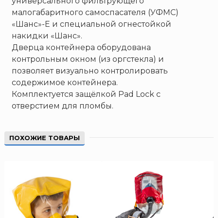
универсального фильтрующего
Пожнанотех
малогабаритного
самоспасателя (УФМС)
Полисервис
«Шанс»-Е
и
специальной огнестойкой
Прибор
накидки «Шанс»
.
Ратоборец
Дверца контейнера оборудована
контрольным окном (из оргстекла) и
РИФ
позволяет визуально контролировать
Риэлта
содержимое контейнера.
РУБЕЖ
Комплектуется защёлкой Pad Lock c
Русинтэк
отверстием для пломбы.
Сalisia Vulcan
Сибирский Арсенал
ПОХОЖИЕ ТОВАРЫ
Спектрон НПО
Спецавтоматика
Специнформатика-СИ
Спецприбор
СПИ