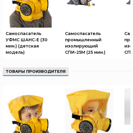
ТЕМПЕРО
Феникс
Элемент
Эридан
Самоспасатель
Самоспасатель
Сам
ЮНИТЕСТ
УФМС ШАНС-Е (30
промышленный
пр
мин.) (детская
изолирующий
из
Ярпожинвест
модель)
СПИ-25М (25 мин.)
СПИ
ТОВАРЫ ПРОИЗВОДИТЕЛЯ