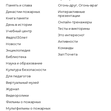
Память и слава
Огонь-друг, Огонь-враг
Династии пожарных
Интерактивные
презентации
Книга памяти
Онлайн-тренажеры
День в истории
Тесты и викторины
Учебный центр
Это интересно!
#вдпо130лет
Активности
Новости
Команды
Энциклопедия
Зал Почета
Библиотека
Наука и образование
Культура безопасности
Для педагогов
Виртуальный музей
Журнал
Видеоролики
Фильмы о пожарных
Мультфильмы о пожарных