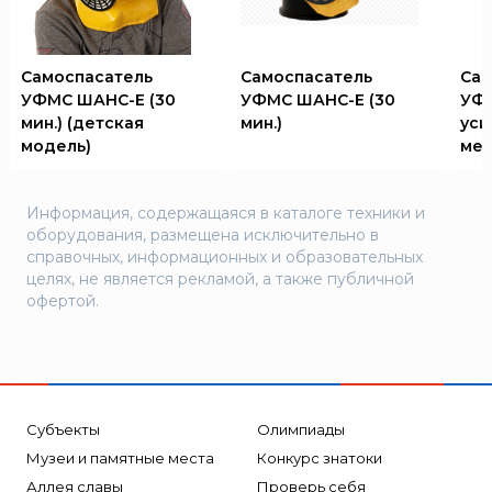
Самоспасатель
Самоспасатель
Сам
УФМС ШАНС-Е (30
УФМС ШАНС-Е (30
УФ
мин.) (детская
мин.)
уси
модель)
мен
Информация, содержащаяся в каталоге техники и
оборудования, размещена исключительно в
справочных, информационных и образовательных
целях, не является рекламой, а также публичной
офертой.
Субъекты
Олимпиады
Музеи и памятные места
Конкурс знатоки
Аллея славы
Проверь себя