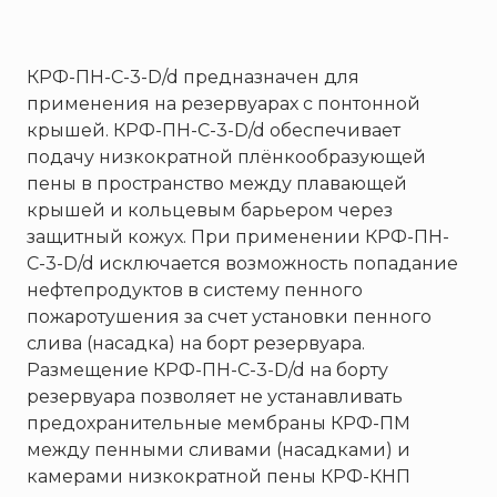
SERRA
System Sensor
КРФ-ПН-С-3-D/d предназначен для
TYTAN MAX
применения на резервуарах с понтонной
UNIVET
крышей. КРФ-ПН-С-3-D/d обеспечивает
«Pohorje» Mirna
подачу низкократной плёнкообразующей
«TFT» США
пены в пространство между плавающей
крышей и кольцевым барьером через
«Зелинский групп»
защитный кожух. При применении КРФ-ПН-
«Спотви»
С-3-D/d исключается возможность попадание
«Шанс»
нефтепродуктов в систему пенного
АО «КОРПОРАЦИЯ
пожаротушения за счет установки пенного
«РОСХИМЗАЩИТА»
слива (насадка) на борт резервуара.
АО «Тамбовмаш»
Размещение КРФ-ПН-С-3-D/d на борту
резервуара позволяет не устанавливать
АРТИ
предохранительные мембраны КРФ-ПМ
Болид
между пенными сливами (насадками) и
Бонус-Вита
камерами низкократной пены КРФ-КНП