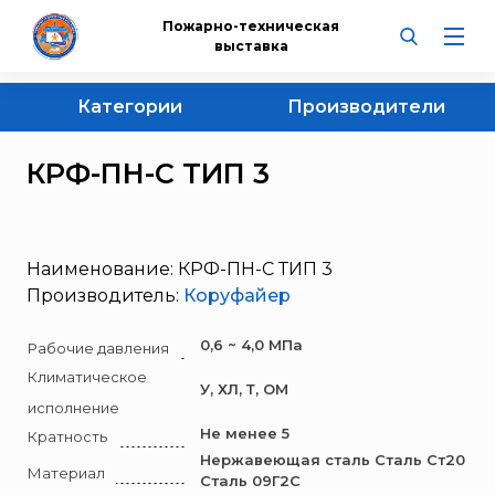
Пожарно-техническая
выставка
Категории
Производители
НПО «Пульс»
Все категории
КРФ-ПН-С ТИП 3
СПЭК
ПЕННЫЙ НАСАДОК
"ЭНПО "НЕОРГАНИКА"
BAUER KOMPRESSOREN
Наименование: КРФ-ПН-С ТИП 3
Bontel
Производитель:
Коруфайер
Courant
Dräger
0,6 ~ 4,0 МПа
Рабочие давления
ESMI
Климатическое
У, ХЛ, Т, ОМ
Portalevel®
исполнение
Не менее 5
Кратность
POSEIDON
Нержавеющая сталь Сталь Ст20
SAFATEX
Материал
Сталь 09Г2С