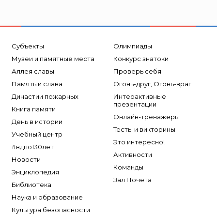
ТЕМПЕРО
Феникс
Элемент
Субъекты
Олимпиады
Эридан
Музеи и памятные места
Конкурс знатоки
ЮНИТЕСТ
Аллея славы
Проверь себя
Ярпожинвест
Память и слава
Огонь-друг, Огонь-враг
Династии пожарных
Интерактивные
презентации
Книга памяти
Онлайн-тренажеры
День в истории
Тесты и викторины
Учебный центр
Это интересно!
#вдпо130лет
Активности
Новости
Команды
Энциклопедия
Зал Почета
Библиотека
Наука и образование
Культура безопасности