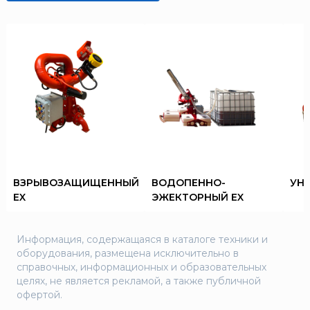
Пожнанотех
Полисервис
Прибор
Ратоборец
РИФ
Риэлта
РУБЕЖ
Русинтэк
Сalisia Vulcan
ВЗРЫВОЗАЩИЩЕННЫЙ
ВОДОПЕННО-
УН
Сибирский Арсенал
EX
ЭЖЕКТОРНЫЙ EX
Спектрон НПО
Спецавтоматика
Информация, содержащаяся в каталоге техники и
Специнформатика-СИ
оборудования, размещена исключительно в
справочных, информационных и образовательных
Спецприбор
целях, не является рекламой, а также публичной
СПИ
офертой.