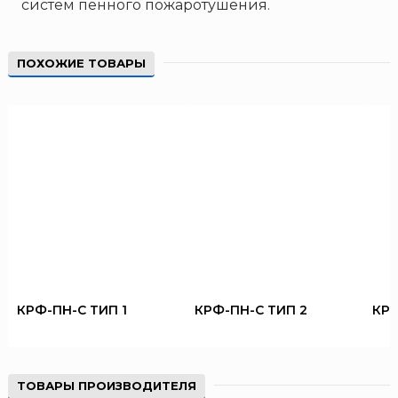
Брандбулл
систем пенного пожаротушения.
Бриз-Кама
Диапазон+
ПОХОЖИЕ ТОВАРЫ
Ермак
ЕСО
ИВС-Сигналспецавтоматика
ИНЕЙ
Квазар
Коруфайер
М-01.ру
Магазин 01
Магнито-Контакт
КРФ-ПН-С ТИП 1
КРФ-ПН-С ТИП 2
КРФ
МИГ
Минипожарный
Неизвестный производитель
ТОВАРЫ ПРОИЗВОДИТЕЛЯ