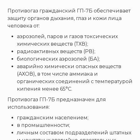
Пожнанотех
Противогаз гражданский ГП-7Б обеспечивает
Полисервис
защиту органов дыхания, глаз и кожи лица
Прибор
человека от:
Ратоборец
аэрозолей, паров и газов токсических
РИФ
химических веществ (ТХВ);
Риэлта
радиоактивных веществ (РВ);
РУБЕЖ
биологических аэрозолей (БА);
аварийно химически опасных веществ
Русинтэк
(АХОВ), в том числе аммиака и
Сalisia Vulcan
органических соединений с температурой
Сибирский Арсенал
кипения менее 65°С.
Спектрон НПО
Противогаз ГП-7Б предназначен для
Спецавтоматика
использования:
Специнформатика-СИ
гражданским населением;
Спецприбор
в промышленности;
личным составом подразделений штатных
СПИ