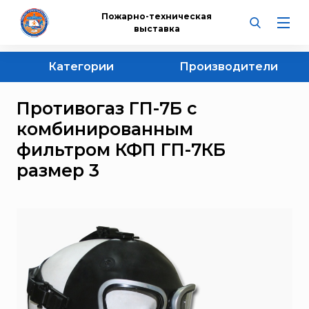
Пожарно-техническая
выставка
Категории
Производители
НПО «Пульс»
Все категории
Противогаз ГП-7Б с
СПЭК
Противогазы
Самоспасатели, противогазы, респираторы и
комбинированным
"ЭНПО "НЕОРГАНИКА"
комплектующие
фильтром КФП ГП-7КБ
BAUER KOMPRESSOREN
Противогазы изолирующие ИП-4, ПШ
размер 3
Bontel
Сумки для противогазов
Courant
Прочие комплектующие
Dräger
ESMI
Portalevel®
POSEIDON
SAFATEX