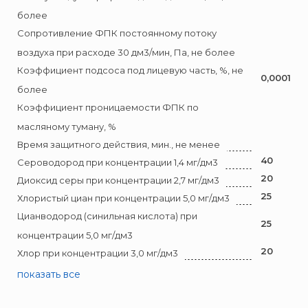
Брандбулл
более
Бриз-Кама
Сопротивление ФПК постоянному потоку
Диапазон+
воздуха при расходе 30 дм3/мин, Па, не более
Ермак
Коэффициент подсоса под лицевую часть, %, не
0,0001
ЕСО
более
ИВС-Сигналспецавтоматика
Коэффициент проницаемости ФПК по
ИНЕЙ
масляному туману, %
Время защитного действия, мин., не менее
Квазар
40
Сероводород при концентрации 1,4 мг/дм3
Коруфайер
20
Диоксид серы при концентрации 2,7 мг/дм3
М-01.ру
25
Хлористый циан при концентрации 5,0 мг/дм3
Магазин 01
Цианводород (синильная кислота) при
25
Магнито-Контакт
концентрации 5,0 мг/дм3
МИГ
20
Хлор при концентрации 3,0 мг/дм3
Минипожарный
показать все
Неизвестный производитель