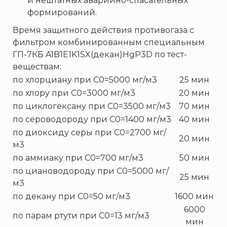
и нештатных аварийно-спасательных
ТЕМПЕРО
формирований.
Феникс
Время защитного действия противогаза с
Элемент
фильтром комбинированным специальным
Эридан
ГП-7КБ A1B1E1K1SX(декан)HgP3D по тест-
ЮНИТЕСТ
веществам:
Ярпожинвест
по хлорциану при С0=5000 мг/м3
25 мин
по хлору при С0=3000 мг/м3
20 мин
по циклогексану при С0=3500 мг/м3
70 мин
по сероводороду при С0=1400 мг/м3
40 мин
по диоксиду серы при С0=2700 мг/
20 мин
м3
по аммиаку при С0=700 мг/м3
50 мин
по циановодороду при С0=5000 мг/
25 мин
м3
по декану при С0=50 мг/м3
1600 мин
6000
по парам ртути при С0=13 мг/м3
мин