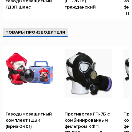
газодымозащитный
(ГП-7БТВ)
ко
ГДЗП Шанс
гражданский
фил
ГП-
ТОВАРЫ ПРОИЗВОДИТЕЛЯ
Газодымозащитный
Противогаз ГП-7Б с
Про
комплект ГДЗК
комбинированным
ко
(Бриз-3401)
фильтром КФП
фил