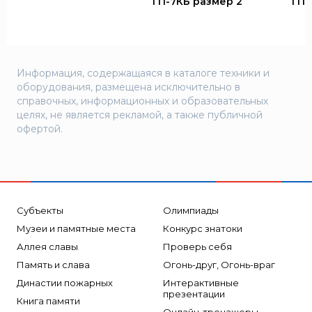
ГП-7КБ размер 2
ГП-
Информация, содержащаяся в каталоге техники и
оборудования, размещена исключительно в
справочных, информационных и образовательных
целях, не является рекламой, а также публичной
офертой.
Субъекты
Олимпиады
Музеи и памятные места
Конкурс знатоки
Аллея славы
Проверь себя
Память и слава
Огонь-друг, Огонь-враг
Династии пожарных
Интерактивные
презентации
Книга памяти