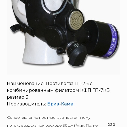
SERRA
System Sensor
TYTAN MAX
UNIVET
«Pohorje» Mirna
«TFT» США
«Зелинский групп»
«Спотви»
«Шанс»
АО «КОРПОРАЦИЯ
Наименование: Противогаз ГП-7Б с
«РОСХИМЗАЩИТА»
комбинированным фильтром КФП ГП-7КБ
АО «Тамбовмаш»
размер 3
АРТИ
Производитель:
Бриз-Кама
Болид
Сопротивление противогаза постоянному
Бонус-Вита
220
потоку воздуха при расходе 30 дм3/мин, Па, не