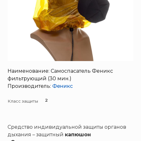
SERRA
System Sensor
TYTAN MAX
UNIVET
«Pohorje» Mirna
«TFT» США
«Зелинский групп»
«Спотви»
Наименование: Самоспасатель Феникс
фильтрующий (30 мин.)
«Шанс»
Производитель:
Феникс
АО «КОРПОРАЦИЯ
«РОСХИМЗАЩИТА»
2
Класс защиты
АО «Тамбовмаш»
АРТИ
Болид
Средство индивидуальной защиты органов
Бонус-Вита
дыхания – защитный
капюшон