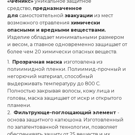
Брандбулл
«Феникс»
уникальное защитное
средство,
предназначенное
Бриз-Кама
для
самостоятельной
эвакуации
из мест
Диапазон+
возможного отравления
химически
Ермак
опасными и вредными веществами.
ЕСО
Изделие обладает минимальными размером
и весом, а главное одновременно защищает от
ИВС-Сигналспецавтоматика
более чем 20 химически опасных веществ.
ИНЕЙ
1.
Прозрачная маска
изготовлена из
Квазар
полиимидной пленки. Полиимид-прочный и
Коруфайер
негорючий материал, способный
М-01.ру
выдерживать температуру до 800 С.
Полностью закрывая волосы, кожу лица и
Магазин 01
головы, маска защищает от искр и открытого
Магнито-Контакт
пламени.
МИГ
2.
Фильтрующе-поглощающий элемент
-
Минипожарный
основа защитного капюшона. Изготовленный
по запатентованной технологии, позволяет
Неизвестный производитель
обеспечивать защиту от 25 веществ и их