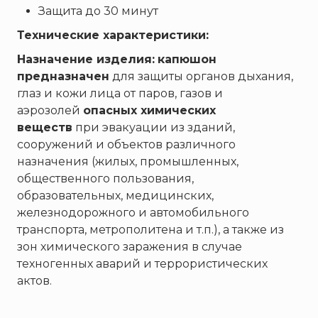
ТЕМПЕРО
Защита до 30 минут
Феникс
Технические характеристики:
Элемент
Назначение изделия:
капюшон
Эридан
предназначен
для защиты органов дыхания,
ЮНИТЕСТ
глаз и кожи лица от паров, газов и
аэрозолей
опасных химических
Ярпожинвест
веществ
при эвакуации из зданий,
сооружений и объектов различного
назначения (жилых, промышленных,
общественного пользования,
образовательных, медицинских,
железнодорожного и автомобильного
транспорта, метрополитена и т.п.), а также из
зон химического заражения в случае
техногенных аварий и террористических
актов.