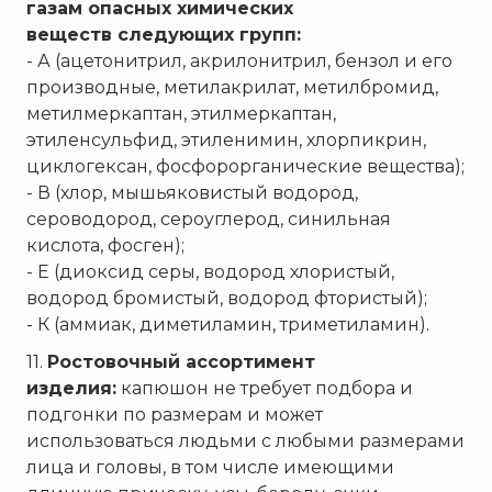
газам
опасных химических
веществ
следующих групп:
- А (ацетонитрил, акрилонитрил, бензол и его
производные, метилакрилат, метилбромид,
метилмеркаптан, этилмеркаптан,
этиленсульфид, этиленимин, хлорпикрин,
циклогексан, фосфорорганические вещества);
- В (хлор, мышьяковистый водород,
сероводород, сероуглерод, синильная
кислота, фосген);
- Е (диоксид серы, водород хлористый,
водород бромистый, водород фтористый);
- К (аммиак, диметиламин, триметиламин).
11.
Ростовочный ассортимент
изделия:
капюшон не требует подбора и
подгонки по размерам и может
использоваться людьми с любыми размерами
лица и головы, в том числе имеющими