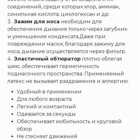
Пожнанотех
соединений, среди которых хлор, аммиак,
Полисервис
синильная кислота, циклогексан и др.
Прибор
3.
Зажим для носа
необходим для
обеспечения дыхания только через загубник
Ратоборец
и уменьшения конденсата.Даже при
РИФ
повреждении маски, благодаря зажиму для
Риэлта
носа, дыхание осуществляется через фильтр.
РУБЕЖ
4.
Эластичный обтюратор
плотно облегая
шею, обеспечивает герметичность
Русинтэк
подмасочного пространства. Применяемый
Сalisia Vulcan
латекс не вызывает раздражения и аллергию.
Сибирский Арсенал
Удобный в применении
Спектрон НПО
Для любого возраста
Спецавтоматика
Легкий и компактный
Специнформатика-СИ
Одевается за секунды
Обеспечивает мобильность и круговой
Спецприбор
обзор
СПИ
Не стесняет движений