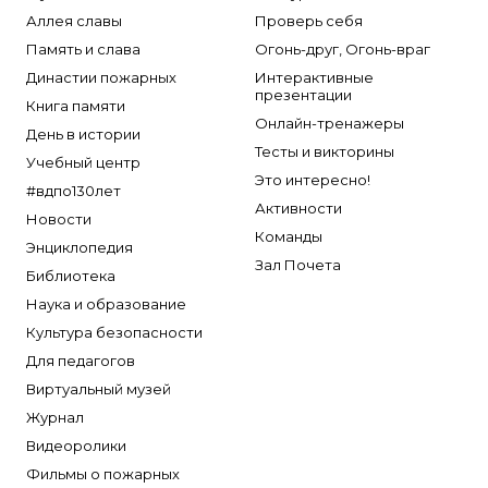
Аллея славы
Проверь себя
Память и слава
Огонь-друг, Огонь-враг
Династии пожарных
Интерактивные
презентации
Книга памяти
Онлайн-тренажеры
День в истории
Тесты и викторины
Учебный центр
Это интересно!
#вдпо130лет
Активности
Новости
Команды
Энциклопедия
Зал Почета
Библиотека
Наука и образование
Культура безопасности
Для педагогов
Виртуальный музей
Журнал
Видеоролики
Фильмы о пожарных