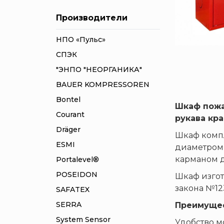
Производители
НПО «Пульс»
СПЭК
"ЭНПО "НЕОРГАНИКА"
BAUER KOMPRESSOREN
Bontel
Шкаф пожа
Courant
рукава кр
Dräger
Шкаф компл
ESMI
диаметром 
карманом д
Portalevel®
POSEIDON
Шкаф изгот
закона №12
SAFATEX
SERRA
Преимущес
System Sensor
Удобство м