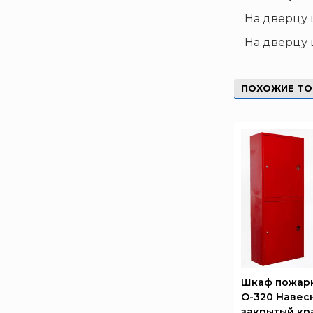
Диапазон+
На дверцу 
Ермак
На дверцу 
ЕСО
ИВС-Сигналспецавтоматика
ПОХОЖИЕ Т
ИНЕЙ
Квазар
Коруфайер
М-01.ру
Магазин 01
Магнито-Контакт
МИГ
Минипожарный
Неизвестный производитель
Пожнанотех
Шкаф пожар
О-320 Навес
Полисервис
закрытый кр