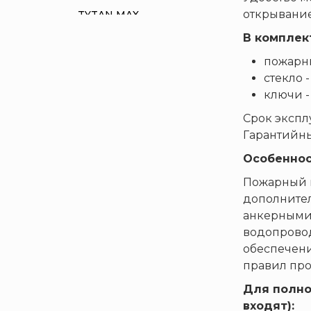
открывание
TYTAN MAX
UNIVET
В комплек
«Pohorje» Mirna
пожарны
«TFT» США
стекло -
ключи -
«Зелинский групп»
Срок эксплу
«Спотви»
Гарантийны
«Шанс»
Особеннос
АО «КОРПОРАЦИЯ
«РОСХИМЗАЩИТА»
Пожарный ш
АО «Тамбовмаш»
дополнител
анкерными 
АРТИ
водопровод
Болид
обеспечени
Бонус-Вита
правил про
Брандбулл
Для полно
Бриз-Кама
входят):