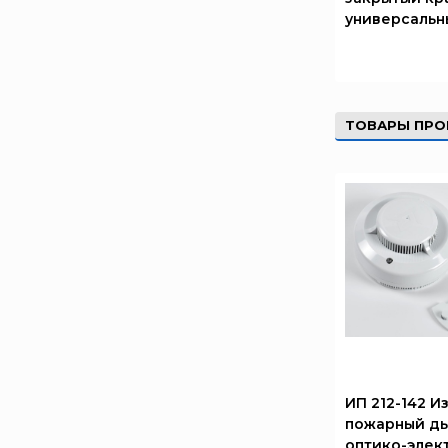
Прибор
универсальн
Ратоборец
РИФ
Риэлта
ТОВАРЫ ПРО
РУБЕЖ
Русинтэк
Сalisia Vulcan
Сибирский Арсенал
Спектрон НПО
Спецавтоматика
Специнформатика-СИ
Спецприбор
СПИ
ИП 212-142 
ТЕМПЕРО
пожарный д
Феникс
оптико-элек