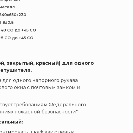
металл
840х650х230
9,8±0,8
-40 СО до +45 СО
+5 СО до +45 СО
й, закрытый, красный) для одного
нетушителя.
 для одного напорного рукава
вого окна с почтовым замком и
етствует требованиям Федерального
ваниях пожарной безопасности"
сальный:
монтировать шкаф как с левым