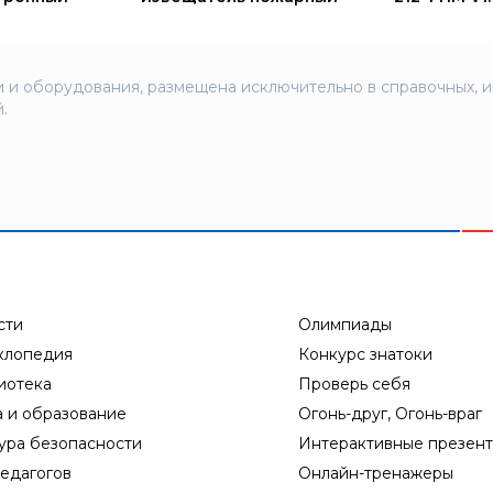
 и оборудования, размещена исключительно в справочных, 
.
сти
Олимпиады
клопедия
Конкурс знатоки
иотека
Проверь себя
а и образование
Огонь-друг, Огонь-враг
ура безопасности
Интерактивные презен
едагогов
Онлайн-тренажеры