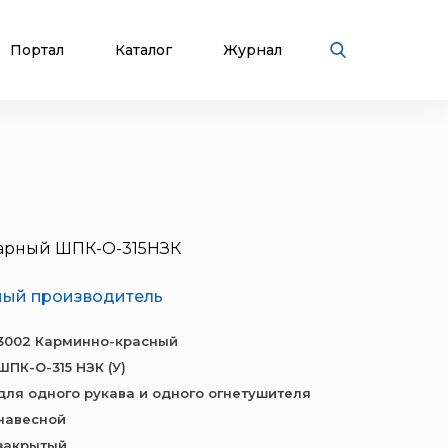
Портал
Каталог
Журнал
арный ШПК-О-315НЗК
ный производитель
3002 Карминно-красный
ШПК-О-315 НЗК (У)
для одного рукава и одного огнетушителя
навесной
закрытый