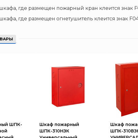
шкафа, где размещен пожарный кран
клеится знак
F
шкафа, где размещен огнетушитель
клеится знак
F0
ОВАРЫ
ный ШПК-
Шкаф пожарный
Шкаф пожа
ной
ШПК-310НЗК
ШПК-310ВЗ
асный
Универсальный
УНИВЕРСА