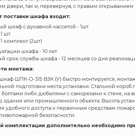
м двери, так и, перевернув, с правым открыванием
т поставки шкафа входит:
й шкаф с рукавной кассетой - 1шт.
 1 шт.
 1 комплект (2шт)
атации шкафа - 10 лет.
й срок службы шкафа - 12 месяцев со дня реализац
ти монтажа:
каф ШПК-О-315 ВЗК (У) быстро монтируется, монтаж
ьной подготовки места установки. Стальной короб
болтами либо дюбелями с саморезами к стене, на
 здания или промышленного объекта. Высота установ
я удобного доступа к первичным средствам пожар
тивопожарной безопасности.
й комплектации дополнительно необходимо при