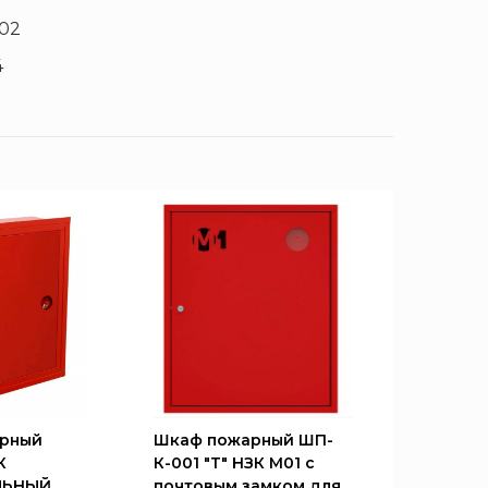
02
4
рный
Шкаф пожарный ШП-
К
К-001 "Т" НЗК М01 с
ЛЬНЫЙ
почтовым замком для