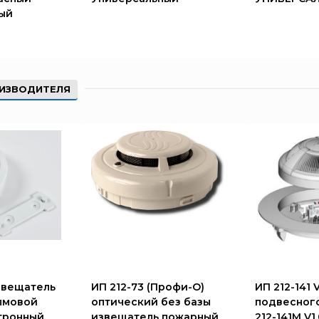
ый
ИЗВОДИТЕЛЯ
Извещатель
ИП 212-73 (Профи-О)
ИП 212-141 
ымовой
оптический без базы
подвесного
тронный
извещатель пожарный
212-141М V1