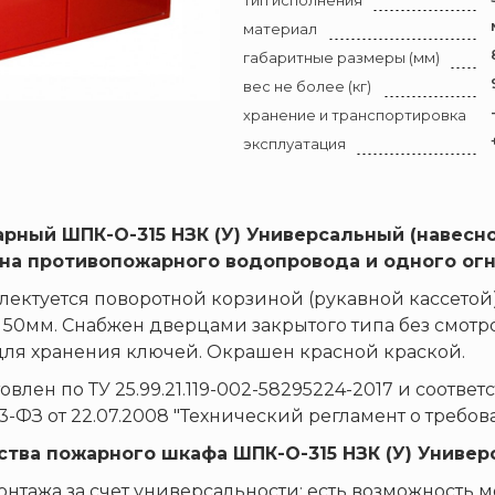
тип исполнения
материал
габаритные размеры (мм)
вес не более (кг)
хранение и транспортировка
эксплуатация
рный ШПК-О-315 НЗК
(У) Универсальный
(навесно
ана противопожарного водопровода и одного ог
ектуется поворотной корзиной (рукавной кассетой)
50мм. Снабжен дверцами закрытого типа без смотро
ля хранения ключей. Окрашен красной краской.
овлен по ТУ 25.99.21.119-002-58295224-2017 и соотв
3-ФЗ от 22.07.2008 "Технический регламент о требо
тва пожарного шкафа ШПК-О-315 НЗК (У) Универ
онтажа за счет универсальности: есть возможность 