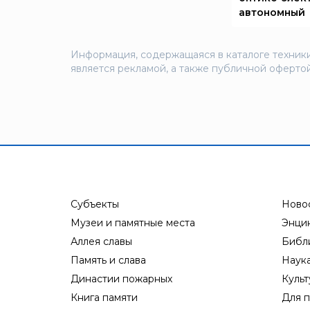
Элемент
автономный
Эридан
ЮНИТЕСТ
Информация, содержащаяся в каталоге техники
является рекламой, а также публичной офертой
Ярпожинвест
Субъекты
Ново
Музеи и памятные места
Энци
Аллея славы
Библ
Память и слава
Наук
Династии пожарных
Культ
Книга памяти
Для п