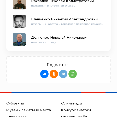
Рахвалов Николай Колистратович
полковник внутренней службы
Шевченко Викентий Александрович
начальник караула 2 городской пожарной команды
Долгонос Николай Николаевич
начальник отряда
Поделиться:
Субъекты
Олимпиады
Музеи и памятные места
Конкурс знатоки
Аллея славы
Проверь себя