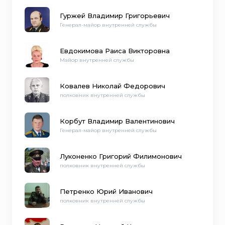
Гуржей Владимир Григорьевич
Генерал-майор внутренней службы
Евдокимова Раиса Викторовна
Майор внутренней службы
Ковалев Николай Федорович
полковник внутренней службы
Корбут Владимир Валентинович
Генерал-майор внутренней службы
Луконенко Григорий Филимонович
полковник внутренней службы
Петренко Юрий Иванович
полковник внутренней службы