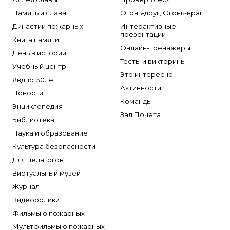
Память и слава
Огонь-друг, Огонь-враг
Династии пожарных
Интерактивные
презентации
Книга памяти
Онлайн-тренажеры
День в истории
Тесты и викторины
Учебный центр
Это интересно!
#вдпо130лет
Активности
Новости
Команды
Энциклопедия
Зал Почета
Библиотека
Наука и образование
Культура безопасности
Для педагогов
Виртуальный музей
Журнал
Видеоролики
Фильмы о пожарных
Мультфильмы о пожарных