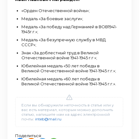
«Орден Отечественной войны»;
Медаль «За боевые заслуги»;
Медаль «За победу над Германией в ВОВ1941-
1945г.г.»;
Медаль «За безупречную службу в МВД
СССР»;
Знак «За доблестный труд в Великой
Отечественной войне 1941-1945 г.г »;
Юбилейная медаль «50 лет победы в
Великой Отечественной войне 1941-1945 г.г.»;
Юбилейная медаль «60 лет победы в
Великой Отечественной войне 1941-1945 г.г.».
Если вы обнаружили неточность в статье или у
вас есть материал, которым можно дополнить
статью, напишите нам на адрес электронной
почты:
inteb@mail.ru
Поделиться: