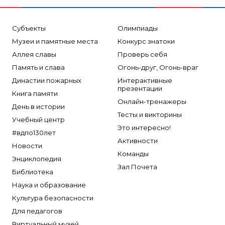
Субъекты
Олимпиады
Музеи и памятные места
Конкурс знатоки
Аллея славы
Проверь себя
Память и слава
Огонь-друг, Огонь-враг
Династии пожарных
Интерактивные
презентации
Книга памяти
Онлайн-тренажеры
День в истории
Тесты и викторины
Учебный центр
Это интересно!
#вдпо130лет
Активности
Новости
Команды
Энциклопедия
Зал Почета
Библиотека
Наука и образование
Культура безопасности
Для педагогов
Виртуальный музей