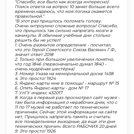
"Спасибо, все было как всегда интересно).
Поиск ответа на вопрос 10 занял больше всего
времени,надеюсь, что моя логика окажется
правильной."
"В этот раз пришлось поломать голову.
Очень хитроумно сложные вопросы! Спасибо,
что пришлось так сильно напрягать мозги в
каникулы. В обычные учебные дни столько
решить бы не успел!
1. Очень размытое определение - посчитал,
что это Герой Советского Союза Васянин Г.Ф.,
значит ответ 2018
2. Только при большом увеличении понятно,
что год 1846 (первоначально думал 1840 -
очень мудрёная шестёрка)
3. Номер Указа на мемориальной доске 1438
4. Это просто! 1924
5. Яндекс-карты мне в помощь! - маршрут № 15
6. Опять Яндекс-карты - дом № 17
7. УлГУ индекс 432017
8. Когда я первый раз просмотрел сайт музея -
там была информация о нерабочих днях, что с
11 по 17 музей не работает по техническим
причинам, Сейчас этой информации на сайте
нет, Пришлось напрягать память и считать:
все понедельники выходные, да еще эти дни
технических причин. Всего РАБОЧИХ 20 дней
9. Это просто! 1926