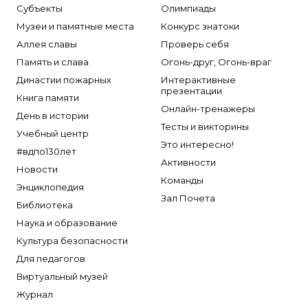
Субъекты
Олимпиады
Музеи и памятные места
Конкурс знатоки
Аллея славы
Проверь себя
Память и слава
Огонь-друг, Огонь-враг
Династии пожарных
Интерактивные
презентации
Книга памяти
Онлайн-тренажеры
День в истории
Тесты и викторины
Учебный центр
Это интересно!
#вдпо130лет
Активности
Новости
Команды
Энциклопедия
Зал Почета
Библиотека
Наука и образование
Культура безопасности
Для педагогов
Виртуальный музей
Журнал