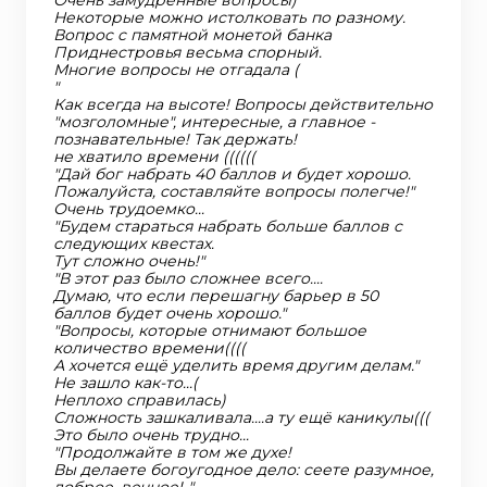
Очень замудренные вопросы)
Некоторые можно истолковать по разному.
Вопрос с памятной монетой банка
Приднестровья весьма спорный.
Многие вопросы не отгадала (
"
Как всегда на высоте! Вопросы действительно
"мозголомные", интересные, а главное -
познавательные! Так держать!
не хватило времени ((((((
"Дай бог набрать 40 баллов и будет хорошо.
Пожалуйста, составляйте вопросы полегче!"
Очень трудоемко...
"Будем стараться набрать больше баллов с
следующих квестах.
Тут сложно очень!"
"В этот раз было сложнее всего....
Думаю, что если перешагну барьер в 50
баллов будет очень хорошо."
"Вопросы, которые отнимают большое
количество времени((((
А хочется ещё уделить время другим делам."
Не зашло как-то...(
Неплохо справилась)
Сложность зашкаливала....а ту ещё каникулы(((
Это было очень трудно...
"Продолжайте в том же духе!
Вы делаете богоугодное дело: сеете разумное,