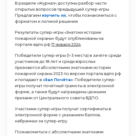
В разделе «Журнал» доступны разбор части
открытых вопросов предыдущей супер-игры.
Предлагаем
изучить их
, чтобы познакомиться с
форматом и логикой решения.
Результаты супер-игры «Знатоки истории
пожарной охраны» будут опубликованы на
портале вдпо.рф
17 января 2024
.
Победители супер-игры (1–3 места) в зачёте среди
участников до 18 лет и среди взрослых
признаются абсолютными знатоками истории
пожарной охраны 2023 по версии портала вдпо.рф
и попадают в
«Зал Почёта»
. Победители супер-
игры получат почётный грамоты в электронной
форме, а также будут награждены ценными
призами от Центрального совета ВДПО.
Участники супер-игры получат сертификаты в
электронной форме с указанием баллов,
набранных за супер-игру.
Познакомиться с абсолютными знатоками