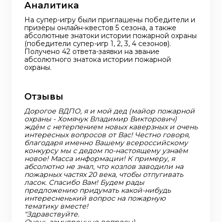
Аналитика
На супер-игру были приглашены победители и
призёры онлайн-квестов 5 сезона, а также
абсолютные знатоки истории пожарной охраны
(победители супер-игр 1, 2, 3, 4 сезонов).
Получено 42 ответа-заявки на звание
абсолютного знатока истории пожарной
охраны.
Отзывы
Дорогое ВДПО, я и мой дед (майор пожарной
охраны - Хомячук Владимир Викторович)
ждём с нетерпением новых каверзных и очень
интересных вопросов от Вас! Честно говоря,
благодаря именно Вашему всероссийскому
конкурсу мы с дедом по-настоящему узнаём
новое! Масса информации! К примеру, я
абсолютно не знал, что козлов заводили на
пожарных частях 20 века, чтобы отпугивать
ласок. Спасибо Вам! Будем рады
предложению придумать какой-нибудь
интересненький вопрос на пожарную
тематику вместе!
"Здравствуйте.