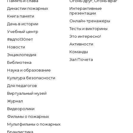
Память и слава
Огонь-друг, Огонь-враг
Династии пожарных
Интерактивные
презентации
Книга памяти
Онлайн-тренажеры
День в истории
Тесты и викторины
Учебный центр
Это интересно!
#вдпо130лет
Активности
Новости
Команды
Энциклопедия
Зал Почета
Библиотека
Наука и образование
Культура безопасности
Для педагогов
Виртуальный музей
Журнал
Видеоролики
Фильмы о пожарных
Мультфильмы о пожарных
Брандистика