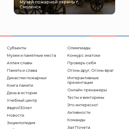
Музей пожарной охраны г.
Смоленск
Субъекты
Олимпиады
Музеи и памятные места
Конкурс знатоки
Аллея славы
Проверь себя
Память и слава
Огонь-друг, Огонь-враг
Династии пожарных
Интерактивные
презентации
Книга памяти
Онлайн-тренажеры
День в истории
Тесты и викторины
Учебный центр
Это интересно!
#вдпо130лет
Активности
Новости
Команды
Энциклопедия
Зал Почета