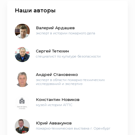
Наши авторы
Валерий Ардашев
эксперт в истории пожарного дела
Сергей Тетюхин
специалист по культуре безопасности
Андрей Становенко
эксперт в области пожарно-технических
исследований и экспертиз
Константин Новиков
музей истории АГПС
Юрий Аввакумов
пожарно-техническая выставка г. Оренбург