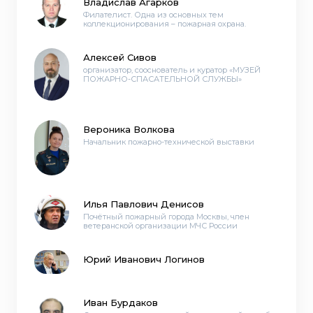
Владислав Агарков
Филателист. Одна из основных тем
коллекционирования – пожарная охрана.
Алексей Сивов
организатор, сооснователь и куратор «МУЗЕЙ
ПОЖАРНО-СПАСАТЕЛЬНОЙ СЛУЖБЫ»
Вероника Волкова
Начальник пожарно-технической выставки
Илья Павлович Денисов
Почётный пожарный города Москвы, член
ветеранской организации МЧС России
Юрий Иванович Логинов
Иван Бурдаков