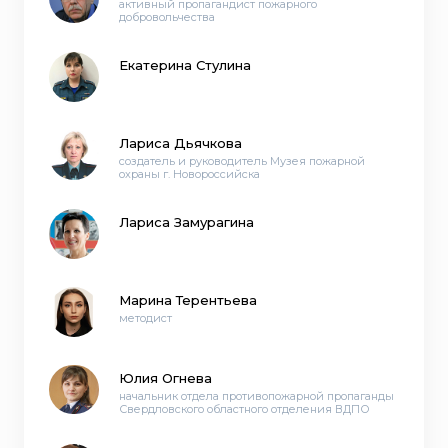
активный пропагандист пожарного
добровольчества
Екатерина Стулина
Лариса Дьячкова
создатель и руководитель Музея пожарной
охраны г. Новороссийска
Лариса Замурагина
Марина Терентьева
методист
Юлия Огнева
начальник отдела противопожарной пропаганды
Свердловского областного отделения ВДПО