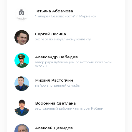
Татьяна Абрамова
"Галерея Безопасности" г. Мурманск
Сергей Лисица
эксперт по визуальному контенту
Александр Лебедев
автор ряда публикаций по истории пожарной
охраны
Михаил Растопчин
майор внутренней службы
Воронина Светлана
заслуженный работник культуры Кубани
Алексей Давыдов