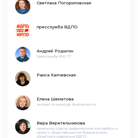
Светлана Погориловская
пресслужба ВДПО
Андрей Родыгин
пресслужба МЧС РТ
Раиса Халчевская
Елена Шеметова
эксперт по культуре безопасности
Вера Веретельникова
начальник отдела профилактической работы и
связи с общественностью Воронежского
областного отделения ВДПО