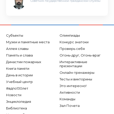
Советник государственной гражданской службы
Субъекты
Олимпиады
Музеи и памятные места
Конкурс знатоки
Аллея славы
Проверь себя
Память и слава
Огонь-друг, Огонь-враг
Династии пожарных
Интерактивные
презентации
Книга памяти
Онлайн-тренажеры
День в истории
Тесты и викторины
Учебный центр
Это интересно!
#вдпо130лет
Активности
Новости
Команды
Энциклопедия
Зал Почета
Библиотека