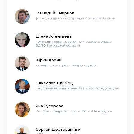
Геннадий Смирнов
фотохудожник, автор проекта «Каланчи России»
Елена Алентьева
начальник организационно-массового отдела
ВДПО Калужской области
Юрий Харин
эксперт по истории пожарного дела
Вячеслав Климец
Заслуженный спасатель Российской Федерации
Яна Гусарова
Историк пожарной охраны Санкт-Петербурга
Сергей Дратованный