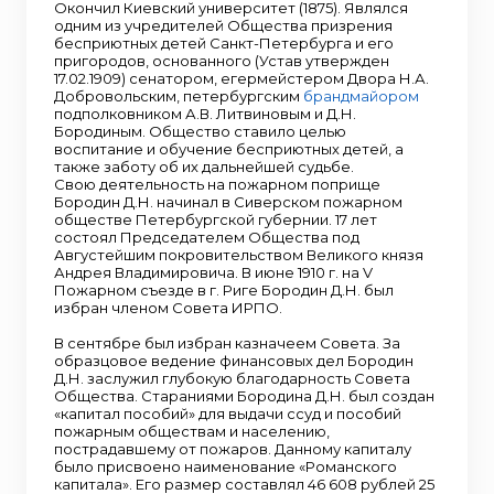
Окончил Киевский университет (1875). Являлся
одним из учредителей Общества призрения
бесприютных детей Санкт-Петербурга и его
пригородов, основанного (Устав утвержден
17.02.1909) сенатором, егермейстером Двора Н.А.
Добровольским, петербургским
брандмайором
подполковником А.В. Литвиновым и Д.Н.
Бородиным. Общество ставило целью
воспитание и обучение бесприютных детей, а
также заботу об их дальнейшей судьбе.
Свою деятельность на пожарном поприще
Бородин Д.Н. начинал в Сиверском пожарном
обществе Петербургской губернии. 17 лет
состоял Председателем Общества под
Августейшим покровительством Великого князя
Андрея Владимировича. В июне 1910 г. на V
Пожарном съезде в г. Риге Бородин Д.Н. был
избран членом Совета ИРПО.
В сентябре был избран казначеем Совета. За
образцовое ведение финансовых дел Бородин
Д.Н. заслужил глубокую благодарность Совета
Общества. Стараниями Бородина Д.Н. был создан
«капитал пособий» для выдачи ссуд и пособий
пожарным обществам и населению,
пострадавшему от пожаров. Данному капиталу
было присвоено наименование «Романского
капитала». Его размер составлял 46 608 рублей 25