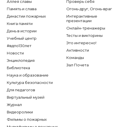
Аллея славы
Проверь себя
Память и слава
Огонь-друг, Огонь-враг
Династии пожарных
Интерактивные
презентации
Книга памяти
Онлайн-тренажеры
День в истории
Тесты и викторины
Учебный центр
Это интересно!
#вдпо130лет
Активности
Новости
Команды
Энциклопедия
Зал Почета
Библиотека
Наука и образование
Культура безопасности
Для педагогов
Виртуальный музей
Журнал
Видеоролики
Фильмы о пожарных
Мультфильмы о пожарных