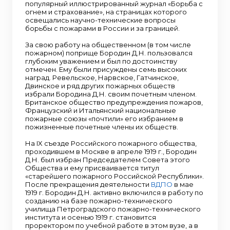
популярный иллюстрированный журнал «Борьба с
огнем и страхование», на страницах которого
освещались научно-технические вопросы
борьбы с пожарами в России и за границей.
За свою работу на общественном (в том числе
пожарном) поприще Бородин Д.Н. пользовался
глубоким уважением и был по достоинству
отмечен. Ему были присуждены семь высоких
наград. Ревельское, Нарвское, Гатчинское,
Двинское и ряд других пожарных обществ
избрали Бородина Д.Н. своим почетным членом.
Британское общество предупреждения пожаров,
Французский и Итальянский национальные
пожарные союзы «почтили» его избранием в
пожизненные почетные члены их обществ.
На IX съезде Российского пожарного общества,
проходившем в Москве в апреле 1919 г., Бородин
Д.Н. был избран Председателем Совета этого
Общества и ему присваивается титул
«старейшего пожарного Российской Республики».
После прекращения деятельности
ВДПО
в мае
1919 г. Бородин Д.Н. активно включился в работу по
созданию на базе пожарно-технического
училища Петроградского пожарно-технического
института и осенью 1919 г. становится
проректором по учебной работе в этом вузе, а в