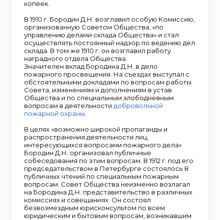
копеек.
В 1910 г. Бородин Д.Н. возглавил особую Комиссию,
организованную Советом Общества, «по
управлению делами склада Общества» и стал
осуществлять постоянный надзор по ведению дел
склада. В том же 1910 г. он возглавил работу
наградного отдела Общества.
Значителен вклад Бородина Д.Н. в дело
пожарного просвещения. На съездах выступал с
обстоятельными докладами по вопросам работы
Совета, изменениям и дополнениям в устав
Общества и по специальным злободневным
вопросам в деятельности
добровольной
пожарной охраны
.
В целях «возможно широкой пропаганды и
распространения деятельности лиц,
интересующихся вопросами пожарного дела»
Бородин Д.Н. организовал публичные
собеседования по этим вопросам. В 1912 г. под его
председательством в Петербурге состоялось 8
публичных чтений по специальным пожарным
вопросам. Совет Общества неизменно возлагал
на Бородина Д.Н. представительство в различных
комиссиях и совещаниях. Он состоял
безвозмездным юрисконсультом по всем
юридическим и бытовым вопросам, возникавшим