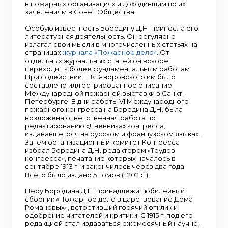
в пожарных организациях и доходившим по их
заявлениям в Совет Общества.
Особую известность Бородину Д.Н. принесла его
литературная деятельность. Он регулярно
излагал свои мысли в многочисленных статьях на
страницах
журнала «Пожарное дело»
. От
отдельных журнальных статей он вскоре
переходит к более фундаментальным работам.
При содействии П.К. Яворовского им было
составлено иллюстрированное описание
Международной пожарной выставки в Санкт-
Петербурге. В дни работы VI Международного
пожарного конгресса на Бородина Д.Н. была
возложена ответственная работа по
редактированию «Дневника» конгресса,
издававшегося на русском и французском языках.
Затем организационный комитет Конгресса
избрал Бородина Д.Н. редактором «Трудов
конгресса», печатание которых началось в
сентябре 1913 г. и закончилось через два года.
Всего было издано 5 томов (1 202 с.).
Перу Бородина Д.Н. принадлежит юбилейный
сборник «Пожарное дело в царствование Дома
Романовых», встретивший горячий отклик и
одобрение читателей и критики. С 1915 г. под его
редакцией стал издаваться ежемесячный научно-