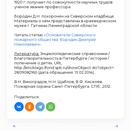
1920 г. получает по совокупности научных трудов
ученое звание профессора.
Бородин Д.Н. похоронен на Сиверском кладбище.
Материалы о нём представлены в краеведческом
музее г. Гатчины Ленинградской области.
Читать статью
«Основатели Сиверского
пожарного общества: Бородин Дмитрий
Николаевич»
.
Литература:
Энциклопедические справочники /
Благотворительность в Петербурге / история /
попечение о детях. URL:
http://encblago.lfond.spb.ru/showObject.do?object=
2809082160 (дата обращения: 13.02.2014).;
В.Н. Виноградов, Н.Н. Щаблов, В.Ф. Киселёв.
Пожарная охрана Санкт-Петербурга. СПб., 2012.
Поделиться: