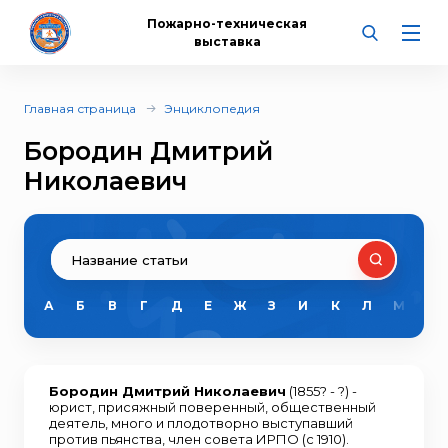
Пожарно-техническая
выставка
Главная страница
Энциклопедия
Бородин Дмитрий
Николаевич
А
Б
В
Г
Д
Е
Ж
З
И
К
Л
М
Н
Бородин Дмитрий Николаевич
(1855? - ?) -
юрист, присяжный поверенный, общественный
деятель, много и плодотворно выступавший
против пьянства, член совета ИРПО (с 1910).