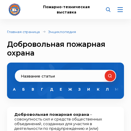
Пожарно-техническая
выставка
Главная страница
Энциклопедия
Добровольная пожарная
охрана
А
Б
В
Г
Д
Е
Ж
З
И
К
Л
М
Н
Добровольная пожарная охрана
–
совокупность сил и средств общественных
объединений, созданных для участия в
деятельности по предупреждению и (или)