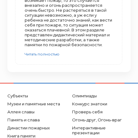
возникает пожар, то это случается
внезапно и огонь распространяется
очень быстро. Не растеряться в такой
ситуации невозможно, а уж если у
ребенка не достаточно знаний, как вести
себя при пожаре, то ситуация может
оказаться плачевной. В этом разделе
представлен дидактический материал и
методические разработки, а также
памятки по пожарной безопасности.
Читать полностью
Субъекты
Олимпиады
Музеи и памятные места
Конкурс знатоки
Аллея славы
Проверь себя
Память и слава
Огонь-друг, Огонь-враг
Династии пожарных
Интерактивные
презентации
Книга памяти