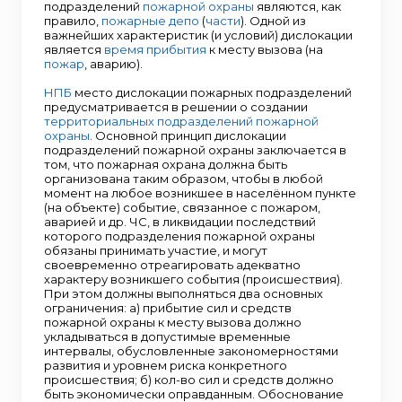
подразделений
пожарной охраны
являются, как
правило,
пожарные депо
(
части
). Одной из
важнейших характеристик (и условий) дислокации
является
время прибытия
к месту вызова (на
пожар
, аварию).
НПБ
место дислокации пожарных подразделений
предусматривается в решении о создании
территориальных подразделений пожарной
охраны
. Основной принцип дислокации
подразделений пожарной охраны заключается в
том, что пожарная охрана должна быть
организована таким образом, чтобы в любой
момент на любое возникшее в населённом пункте
(на объекте) событие, связанное с пожаром,
аварией и др. ЧС, в ликвидации последствий
которого подразделения пожарной охраны
обязаны принимать участие, и могут
своевременно отреагировать адекватно
характеру возникшего события (происшествия).
При этом должны выполняться два основных
ограничения: а) прибытие сил и средств
пожарной охраны к месту вызова должно
укладываться в допустимые временные
интервалы, обусловленные закономерностями
развития и уровнем риска конкретного
происшествия; б) кол-во сил и средств должно
быть экономически оправданным. Обоснование