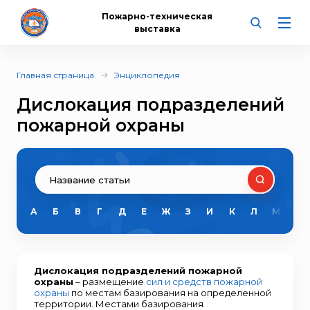
Пожарно-техническая
выставка
Главная страница
Энциклопедия
Дислокация подразделений
пожарной охраны
А
Б
В
Г
Д
Е
Ж
З
И
К
Л
М
Н
Дислокация подразделений пожарной
охраны
– размещение
сил и средств пожарной
охраны
по местам базирования на определенной
территории. Местами базирования