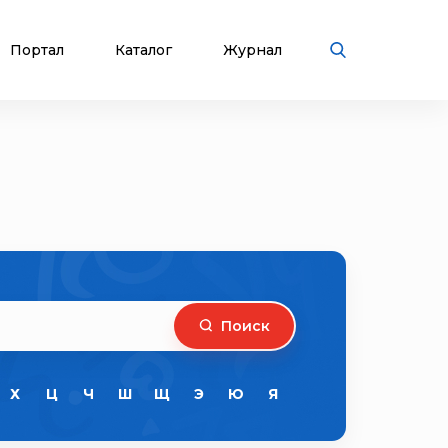
Портал
Каталог
Журнал
Поиск
Х
Ц
Ч
Ш
Щ
Э
Ю
Я