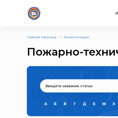
И
Главная страница
Энциклопедия
Пожарно-техни
А
Б
В
Г
Д
Е
Ж
З