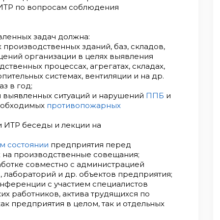
 ИТР по вопросам соблюдения
вленных задач должна:
 производственных зданий, баз, складов,
щений организации в целях выявления
ственных процессах, агрегатах, складах,
опительных системах, вентиляции и на др.
аз в год;
ия выявленных ситуаций и нарушений
ППБ
и
необходимых
противопожарных
 ИТР беседы и лекции на
м состоянии
предприятия перед
х на производственные совещания;
аботке совместно с администрацией
, лабораторий и др. объектов предприятия;
нференции с участием специалистов
их работников, актива трудящихся по
ак предприятия в целом, так и отдельных