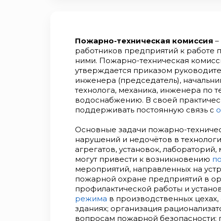
Пожарно-техническая комиссия
–
работников предприятий к работе 
ними. Пожарно-техническая комисси
утверждается приказом руководите
инженера (председатель), начальн
технолога, механика, инженера по т
водоснабжению. В своей практичес
поддерживать постоянную связь с
о
Основные задачи пожарно-техниче
нарушений и недочётов в технологи
агрегатов, установок, лабораторий, м
могут привести к возникновению
п
мероприятий, направленных на уст
пожарной охране предприятий в о
профилактической работы и устано
режима
в производственных цехах,
зданиях; организация рационализат
вопросам пожарной безопасности; 