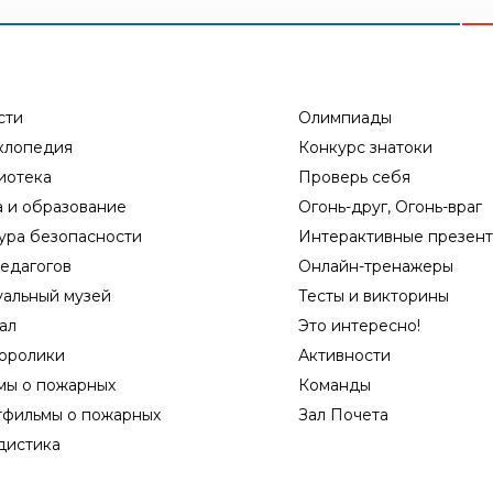
сти
Олимпиады
клопедия
Конкурс знатоки
иотека
Проверь себя
а и образование
Огонь-друг, Огонь-враг
ура безопасности
Интерактивные презен
едагогов
Онлайн-тренажеры
уальный музей
Тесты и викторины
ал
Это интересно!
оролики
Активности
мы о пожарных
Команды
тфильмы о пожарных
Зал Почета
дистика