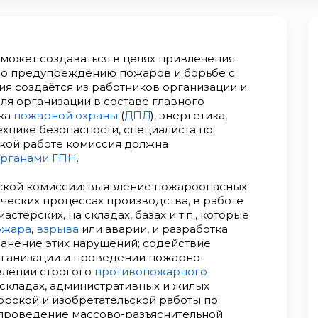
 может создаваться в целях привлечения
по предупреждению пожаров и борьбе с
я создаётся из работников организации и
ля организации в составе главного
ика
пожарной охраны
(
ДПД
), энергетика,
ехнике безопасности, специалиста по
кой работе комиссия должна
рганами ГПН
.
ской комиссии: выявление пожароопасных
ческих процессах производства, в работе
астерских, на складах, базах и т.п., которые
ожара
,
взрыва
или аварии, и разработка
ранение этих нарушений; содействие
рганизации и проведении пожарно-
влении строгого
противопожарного
 складах, административных и жилых
орской и изобретательской работы по
проведение массово-разъяснительной