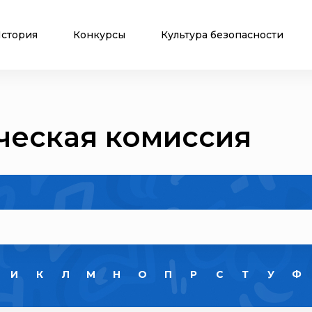
стория
Конкурсы
Культура безопасности
ческая комиссия
И
К
Л
М
Н
О
П
Р
С
Т
У
Ф