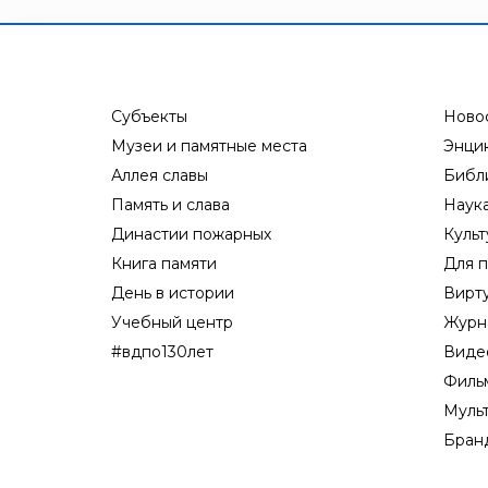
Субъекты
Ново
Музеи и памятные места
Энци
Аллея славы
Библ
Память и слава
Наук
Династии пожарных
Культ
Книга памяти
Для п
День в истории
Вирт
Учебный центр
Журн
#вдпо130лет
Виде
Филь
Муль
Бран