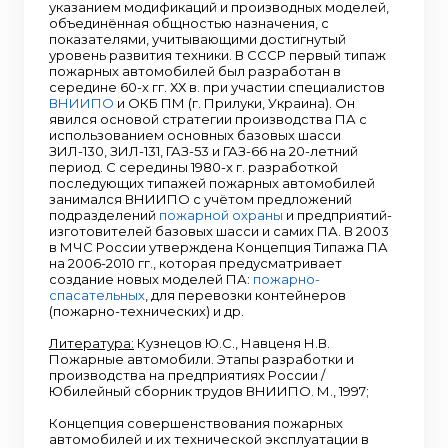
указанием модификаций и производных моделей,
объединённая общностью назначения, с
показателями, учитывающими достигнутый
уровень развития техники. В СССР первый типаж
пожарных автомобилей был разработан в
середине 60-х гг. ХХ в. при участии специалистов
ВНИИПО
и ОКБ ПМ (г. Прилуки, Украина). Он
явился основой стратегии производства ПА с
использованием основных базовых шасси
ЗИЛ-130, ЗИЛ-131, ГАЗ-53 и ГАЗ-66 на 20-летний
период. С середины 1980-х г. разработкой
последующих типажей пожарных автомобилей
занимался ВНИИПО с учётом предложений
подразделений
пожарной охраны
и предприятий-
изготовителей базовых шасси и самих ПА. В 2003
в МЧС России утверждена Концепция Типажа ПА
на 2006-2010 гг., которая предусматривает
создание новых моделей ПА:
пожарно-
спасательных
, для перевозки контейнеров
(пожарно-технических) и др.
Литература:
Кузнецов Ю.С., Навценя Н.В.
Пожарные автомобили. Этапы разработки и
производства на предприятиях России /
Юбилейный сборник трудов ВНИИПО. М., 1997;
Концепция совершенствования пожарных
автомобилей и их технической эксплуатации в