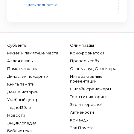
Читать полностью
Субъекты
Олимпиады
Музеи и памятные места
Конкурс знатоки
Аллея славы
Проверь себя
Память и слава
Огонь-друг, Огонь-враг
Династии пожарных
Интерактивные
презентации
Книга памяти
Онлайн-тренажеры
День в истории
Тесты и викторины
Учебный центр
Это интересно!
#вдпо130лет
Активности
Новости
Команды
Энциклопедия
Зал Почета
Библиотека