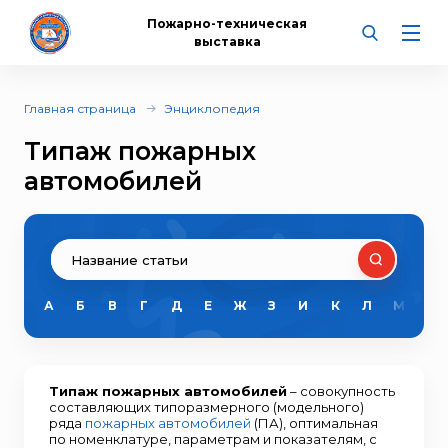
Пожарно-техническая
выставка
Главная страница
Энциклопедия
Типаж пожарных
автомобилей
А
Б
В
Г
Д
Е
Ж
З
И
К
Л
М
Н
Типаж пожарных автомобилей
– совокупность
составляющих типоразмерного (модельного)
ряда
пожарных автомобилей
(ПА), оптимальная
по номенклатуре, параметрам и показателям, с