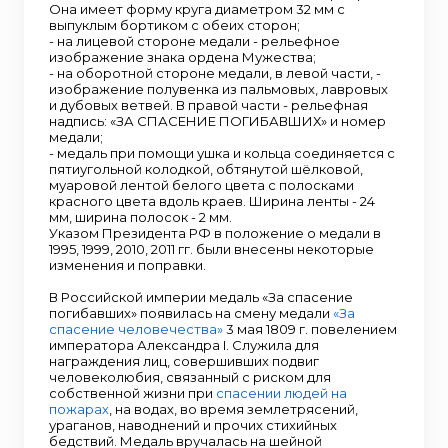
Она имеет форму круга диаметром 32 мм с
выпуклым бортиком с обеих сторон;
- на лицевой стороне медали - рельефное
изображение знака ордена Мужества;
- на оборотной стороне медали, в левой части, -
изображение полувенка из пальмовых, лавровых
и дубовых ветвей. В правой части - рельефная
надпись: «ЗА СПАСЕНИЕ ПОГИБАВШИХ» и номер
медали;
- медаль при помощи ушка и кольца соединяется с
пятиугольной колодкой, обтянутой шёлковой,
муаровой лентой белого цвета с полосками
красного цвета вдоль краев. Ширина ленты - 24
мм, ширина полосок - 2 мм.
Указом Президента РФ в положение о медали в
1995, 1999, 2010, 2011 гг. были внесены некоторые
изменения и поправки.
В Российской империи медаль «За спасение
погибавших» появилась на смену медали
«За
спасение человечества»
3 мая 1809 г. повелением
императора Александра I. Служила для
награждения лиц, совершивших подвиг
человеколюбия, связанный с риском для
собственной жизни при
спасении людей на
пожарах
, на водах, во время землетрясений,
ураганов, наводнений и прочих стихийных
бедствий. Медаль вручалась на шейной