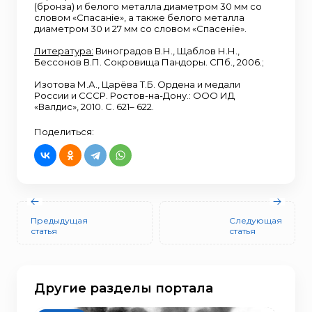
(бронза) и белого металла диаметром 30 мм со
словом «Спасанiе», а также белого металла
диаметром 30 и 27 мм со словом «Спасенiе».
Литература:
Виноградов В.Н., Щаблов Н.Н.,
Бессонов В.П. Сокровища Пандоры. СПб., 2006.;
Изотова М.А., Царёва Т.Б. Ордена и медали
России и СССР. Ростов-на-Дону.: ООО ИД
«Валдис», 2010. С. 621– 622.
Поделиться:
Предыдущая
Следующая
статья
статья
Другие разделы портала