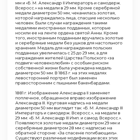
мм и «Б. М. Александр II Императоръ и самодерж.
Всеросс.» на медали в 29 мм. Кроме серебряной
медали диаметром 50 мм, чеканилась золотая,
которой награждались лица, спасшие несколько
человек. Были случаи награждения такими
медалями иностранных подданных, которые
носили ее на ленте ордена святой Анны. Кроме
того, иностранным подданным вручались золотые
и серебряные медали без ушков для настольного
хранения. Медаль для награждения польских
подданных увеличилась с 25 до 29 мм, а для
награждения жителей Царства Польского «за
подвиги человеколюбия» с особым риском
собственной жизни была учреждена медаль
диаметром 50 мм. В 1863 г. на этих медалях
левосторонний портрет был заменен
правосторонним с пышными бакенбардами.
1881 г. Изображение Александра II заменяет
поплечное, обращенное вправо изображение
Александра III. Круговая надпись на медали
диаметром 50 мм выглядит так: «Б. М. Александр III
Императоръ и самодерж. Всеросс.», на медали в
29 мм: «Б. М. Александр III Имп. и самод. Всеросс.».
Появляются золотые медали диаметром 29 мм и
серебряные диаметром 28 мм с надписью на
обратной стороне: «За спасенiе погибающихъ».
Существуют различные модификации всех этих