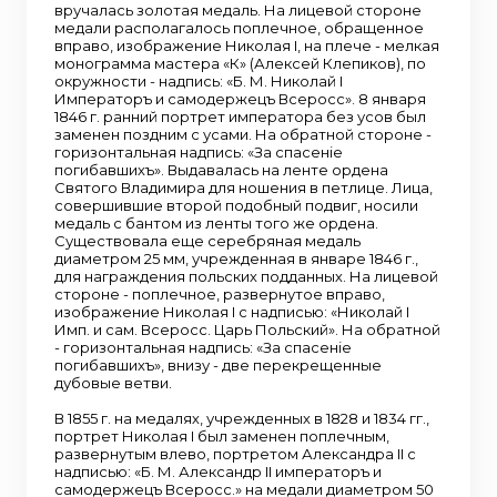
вручалась золотая медаль. На лицевой стороне
медали располагалось поплечное, обращенное
вправо, изображение Николая I, на плече - мелкая
монограмма мастера «К» (Алексей Клепиков), по
окружности - надпись: «Б. М. Николай I
Императоръ и самодержецъ Всеросс». 8 января
1846 г. ранний портрет императора без усов был
заменен поздним с усами. На обратной стороне -
горизонтальная надпись: «За спасенiе
погибавшихъ». Выдавалась на ленте ордена
Святого Владимира для ношения в петлице. Лица,
совершившие второй подобный подвиг, носили
медаль с бантом из ленты того же ордена.
Существовала еще серебряная медаль
диаметром 25 мм, учрежденная в январе 1846 г.,
для награждения польских подданных. На лицевой
стороне - поплечное, развернутое вправо,
изображение Николая I с надписью: «Николай I
Имп. и сам. Всеросс. Царь Польский». На обратной
- горизонтальная надпись: «За спасенiе
погибавшихъ», внизу - две перекрещенные
дубовые ветви.
В 1855 г. на медалях, учрежденных в 1828 и 1834 гг.,
портрет Николая I был заменен поплечным,
развернутым влево, портретом Александра II с
надписью: «Б. М. Александр II императоръ и
самодержецъ Всеросс.» на медали диаметром 50