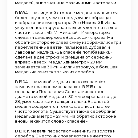
медалей, выполненные различными мастерами.
В 1894 г. на лицевой стороне медали появляется
более крупное, чем на предыдущих образцах,
изображение императора. Это Николай II. Из-за
укрупненности круговая надпись делится на две
части и гласит: «Б. М. Николай II Императоръ» -
слева, «и самодержецъ Всеросс.» - справа. На
обратной стороне слева снизу изображались три
переплетенные ветви: пальмовая, дубовая и
лавровая, надпись «За спасенiе погибавшихъ»
сделана в две строки и смещена от середины
вправо - вверх. Медаль диаметром 29 мм
заменяется на 30-ти миллиметровую, а большая
медаль чеканится только из серебра.
В 1904 г. на малой медали слово «спасенiе»
заменяется словом «спасанiе». В 1915 г. на
основании Положения Совета министров,
диаметр малой медали с 30 мм сокращается до
28, уменьшается и толщина диска. В золотой
медали содержится только шестьсот частей
чистого золота. Существует также серебряная
медаль диаметром 27 мм. На обратной стороне
вновь чеканится слово «спасенiе».
В 1916 г. медали перестают чеканить из золота и
серебра. Вместо них появляются из желтого