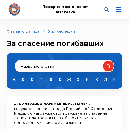
Пожарно-техническая
выставка
Главная страница
Энциклопедия
За спасение погибавших
А
Б
В
Г
Д
Е
Ж
З
И
К
Л
М
Н
«За спасение погибавших»
- медаль,
государственная награда Российской Федерации.
Медалью награждаются граждане за спасение
людей в экстремальных обстоятельствах,
сопряжённых с риском для жизни.