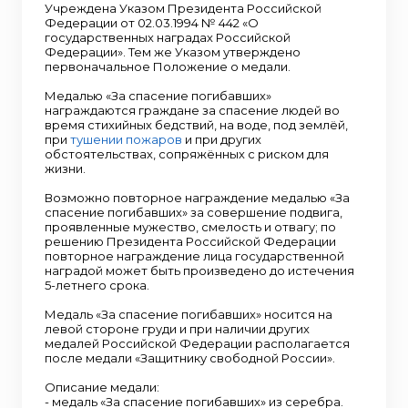
Учреждена Указом Президента Российской
Федерации от 02.03.1994 № 442 «О
государственных наградах Российской
Федерации». Тем же Указом утверждено
первоначальное Положение о медали.
Медалью «За спасение погибавших»
награждаются граждане за спасение людей во
время стихийных бедствий, на воде, под землёй,
при
тушении пожаров
и при других
обстоятельствах, сопряжённых с риском для
жизни.
Возможно повторное награждение медалью «За
спасение погибавших» за совершение подвига,
проявленные мужество, смелость и отвагу; по
решению Президента Российской Федерации
повторное награждение лица государственной
наградой может быть произведено до истечения
5-летнего срока.
Медаль «За спасение погибавших» носится на
левой стороне груди и при наличии других
медалей Российской Федерации располагается
после медали «Защитнику свободной России».
Описание медали:
- медаль «За спасение погибавших» из серебра.