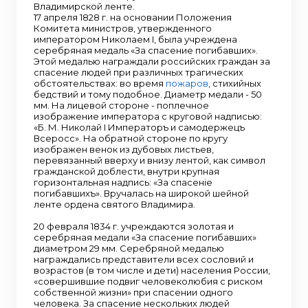
Владимирской ленте.
17 апреля 1828 г. на основании Положения
Комитета министров, утвержденного
императором Николаем I, была учреждена
серебряная медаль «За спасение погибавших».
Этой медалью награждали российских граждан за
спасение людей при различных трагических
обстоятельствах: во время
пожаров
, стихийных
бедствий и тому подобное. Диаметр медали - 50
мм. На лицевой стороне - поплечное
изображение императора с круговой надписью:
«Б. М. Николай I Императоръ и самодержецъ
Всеросс». На обратной стороне по кругу
изображен венок из дубовых листьев,
перевязанный вверху и внизу лентой, как символ
гражданской доблести, внутри крупная
горизонтальная надпись: «За спасенiе
погибавшихъ». Вручалась на широкой шейной
ленте ордена святого Владимира.
20 февраля 1834 г. учреждаются золотая и
серебряная медали «За спасение погибавших»
диаметром 29 мм. Серебряной медалью
награждались представители всех сословий и
возрастов (в том числе и дети) населения России,
«совершившие подвиг человеколюбия с риском
собственной жизни» при спасении одного
человека. За спасение нескольких людей