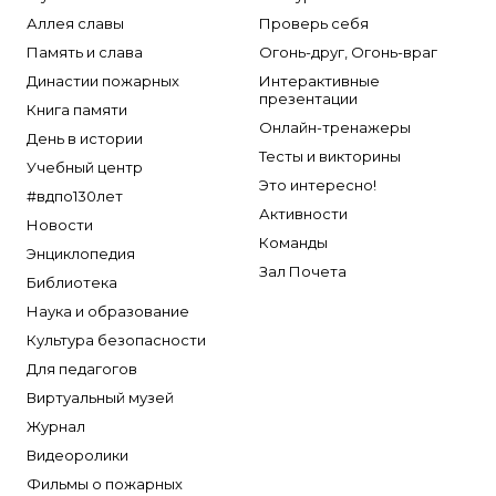
Брандбулл
Аллея славы
Проверь себя
Бриз-Кама
Память и слава
Огонь-друг, Огонь-враг
Диапазон+
Династии пожарных
Интерактивные
презентации
Ермак
Книга памяти
Онлайн-тренажеры
ЕСО
День в истории
Тесты и викторины
Учебный центр
ИВС-Сигналспецавтоматика
Это интересно!
#вдпо130лет
ИНЕЙ
Активности
Новости
Квазар
Команды
Энциклопедия
Коруфайер
Зал Почета
Библиотека
М-01.ру
Наука и образование
Магазин 01
Культура безопасности
Магнито-Контакт
Для педагогов
Виртуальный музей
МИГ
Журнал
Минипожарный
Видеоролики
Неизвестный производитель
Фильмы о пожарных