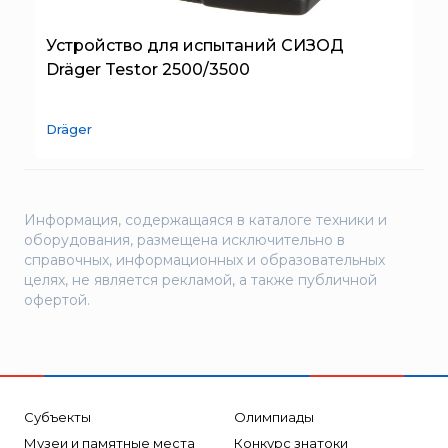
Камеры защитные детские
SERRA
System Sensor
Устройство для испытаний СИЗОД
Dräger Testor 2500/3500
TYTAN MAX
UNIVET
Dräger
«Pohorje» Mirna
«TFT» США
«Зелинский групп»
Информация, содержащаяся в каталоге техники и
«Спотви»
оборудования, размещена исключительно в
«Шанс»
справочных, информационных и образовательных
целях, не является рекламой, а также публичной
АО «КОРПОРАЦИЯ
офертой.
«РОСХИМЗАЩИТА»
АО «Тамбовмаш»
АРТИ
Болид
Субъекты
Олимпиады
Бонус-Вита
Музеи и памятные места
Конкурс знатоки