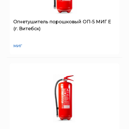
SERRA
Порошковые огнетушители (ОП) с повышенными
тушащими свойствами
System Sensor
ПЕНОСМЕСИТЕЛЬ (ДОЗАТОР)
TYTAN MAX
Огнетушитель порошковый ОП-5 МИГ Е
(г. Витебск)
UNIVET
«Pohorje» Mirna
МИГ
«TFT» США
«Зелинский групп»
«Спотви»
«Шанс»
АО «КОРПОРАЦИЯ
«РОСХИМЗАЩИТА»
АО «Тамбовмаш»
АРТИ
Болид
Бонус-Вита