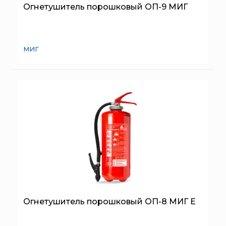
Брандбулл
Огнетушитель порошковый ОП-9 МИГ
Бриз-Кама
Диапазон+
Ермак
МИГ
ЕСО
ИВС-Сигналспецавтоматика
ИНЕЙ
Квазар
Коруфайер
М-01.ру
Магазин 01
Магнито-Контакт
МИГ
Минипожарный
Огнетушитель порошковый ОП-8 МИГ Е
Неизвестный производитель