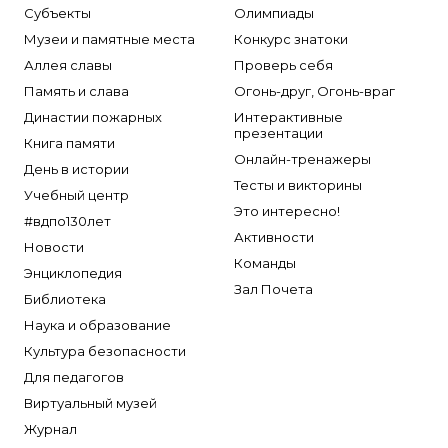
Субъекты
Олимпиады
Музеи и памятные места
Конкурс знатоки
Аллея славы
Проверь себя
Память и слава
Огонь-друг, Огонь-враг
Династии пожарных
Интерактивные
презентации
Книга памяти
Онлайн-тренажеры
День в истории
Тесты и викторины
Учебный центр
Это интересно!
#вдпо130лет
Активности
Новости
Команды
Энциклопедия
Зал Почета
Библиотека
Наука и образование
Культура безопасности
Для педагогов
Виртуальный музей
Журнал