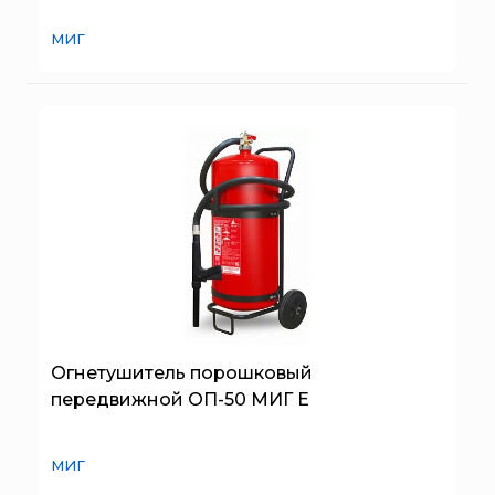
Пожнанотех
Полисервис
МИГ
Прибор
Ратоборец
РИФ
Риэлта
РУБЕЖ
Русинтэк
Сalisia Vulcan
Сибирский Арсенал
Спектрон НПО
Спецавтоматика
Огнетушитель порошковый
передвижной ОП-50 МИГ Е
Специнформатика-СИ
Спецприбор
МИГ
СПИ