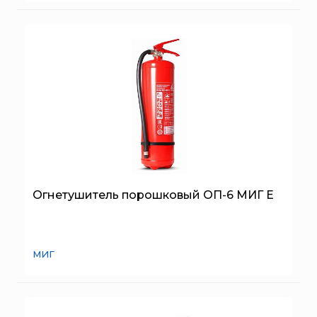
ТЕМПЕРО
Феникс
Элемент
Эридан
ЮНИТЕСТ
Ярпожинвест
Огнетушитель порошковый ОП-6 МИГ Е
МИГ