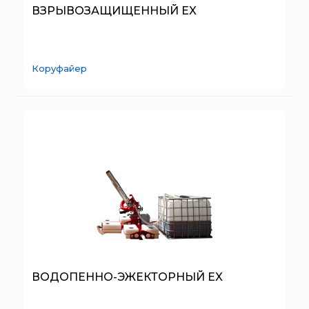
SERRA
ВЗРЫВОЗАЩИЩЕННЫЙ EX
System Sensor
TYTAN MAX
Коруфайер
UNIVET
«Pohorje» Mirna
«TFT» США
«Зелинский групп»
«Спотви»
«Шанс»
АО «КОРПОРАЦИЯ
«РОСХИМЗАЩИТА»
АО «Тамбовмаш»
АРТИ
Болид
ВОДОПЕННО-ЭЖЕКТОРНЫЙ EX
Бонус-Вита