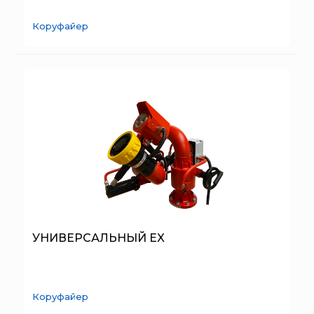
Брандбулл
Бриз-Кама
Коруфайер
Диапазон+
Ермак
ЕСО
ИВС-Сигналспецавтоматика
ИНЕЙ
Квазар
Коруфайер
М-01.ру
Магазин 01
Магнито-Контакт
УНИВЕРСАЛЬНЫЙ EX
МИГ
Минипожарный
Неизвестный производитель
Коруфайер