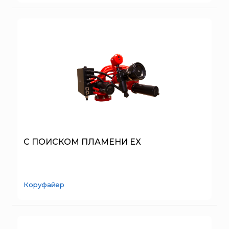
Пожнанотех
Полисервис
Прибор
Ратоборец
РИФ
Риэлта
РУБЕЖ
Русинтэк
Сalisia Vulcan
Сибирский Арсенал
С ПОИСКОМ ПЛАМЕНИ EX
Спектрон НПО
Спецавтоматика
Коруфайер
Специнформатика-СИ
Спецприбор
СПИ