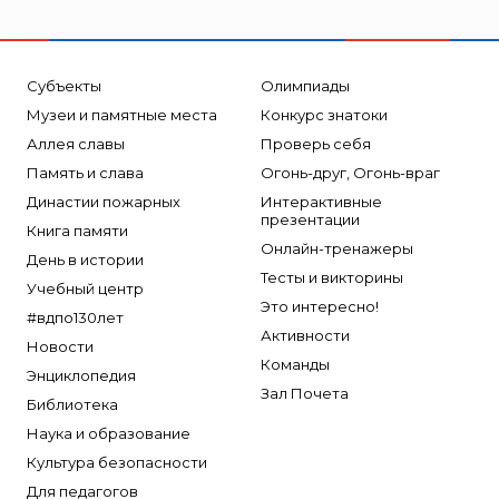
Субъекты
Олимпиады
Музеи и памятные места
Конкурс знатоки
Аллея славы
Проверь себя
Память и слава
Огонь-друг, Огонь-враг
Династии пожарных
Интерактивные
презентации
Книга памяти
Онлайн-тренажеры
День в истории
Тесты и викторины
Учебный центр
Это интересно!
#вдпо130лет
Активности
Новости
Команды
Энциклопедия
Зал Почета
Библиотека
Наука и образование
Культура безопасности
Для педагогов