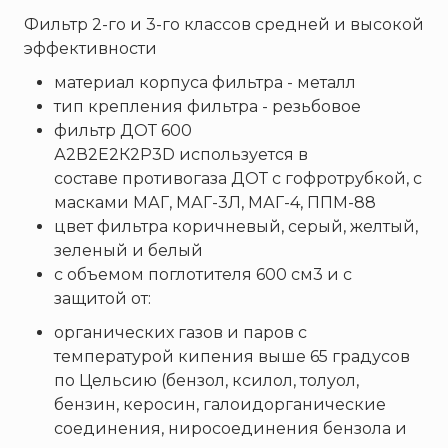
Брандбулл
Фильтр 2-го и 3-го классов средней и высокой
Бриз-Кама
эффективности
Диапазон+
материал корпуса фильтра - металл
Ермак
тип крепления фильтра - резьбовое
ЕСО
фильтр ДОТ 600
ИВС-Сигналспецавтоматика
А2В2Е2К2Р3D используется в
составе противогаза ДОТ с гофротрубкой, с
ИНЕЙ
масками МАГ, МАГ-3Л, МАГ-4, ППМ-88
Квазар
цвет фильтра коричневый, серый, желтый,
Коруфайер
зеленый и белый
М-01.ру
с объемом поглотителя 600 см3 и с
защитой от:
Магазин 01
органических газов и паров с
Магнито-Контакт
температурой кипения выше 65 градусов
МИГ
по Цельсию (бензол, ксилол, толуол,
Минипожарный
бензин, керосин, галоидорганические
Неизвестный производитель
соединения, ниросоединения бензола и