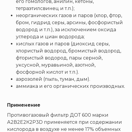
его гомологов, анилин, кетоны,
Пожнанотех
тетраэтилсвинец и т.п.);
Полисервис
неорганических газов и паров (хлор, фтор,
Прибор
бром, гидрид серы, арсины, фосфористый
Ратоборец
водород и т.п.), за исключением оксида
углерода и циан водорода;
РИФ
кислых газов и паров (диоксид серы,
Риэлта
хлористый водород, бромистый водород,
РУБЕЖ
фтористый водород, пары серной,
Русинтэк
уксусной, муравьиной, азотной,
фосфорной кислот и т.п.).
Сalisia Vulcan
аэрозолей (пыль, туман, дым).
Сибирский Арсенал
аммиака и его органических производных.
Спектрон НПО
Спецавтоматика
Применение
Специнформатика-СИ
Противогазовый фильтр ДОТ 600 марки
Спецприбор
А2В2Е2К2Р3D применяется при содержании
СПИ
кислорода в воздухе не менее 17% объемных