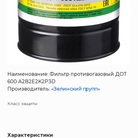
SERRA
System Sensor
TYTAN MAX
UNIVET
«Pohorje» Mirna
«TFT» США
«Зелинский групп»
«Спотви»
Наименование: Фильтр противогазовый ДОТ
«Шанс»
600 А2В2Е2K2Р3D
АО «КОРПОРАЦИЯ
Производитель:
«Зелинский групп»
«РОСХИМЗАЩИТА»
АО «Тамбовмаш»
Класс защиты
АРТИ
Болид
Бонус-Вита
Характеристики