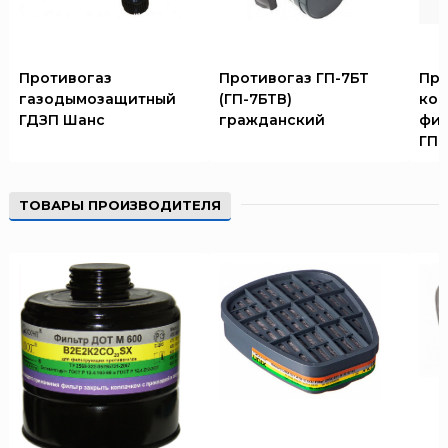
Противогаз
Противогаз ГП-7БТ
Про
газодымозащитный
(ГП-7БТВ)
ко
ГДЗП Шанс
гражданский
фил
ГП-
ТОВАРЫ ПРОИЗВОДИТЕЛЯ