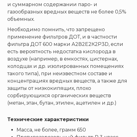
ТЕМПЕРО
и суммарном содержании паро- и
Феникс
газообразных вредных веществ не более 0,5%
объемных.
Элемент
Необходимо помнить, что запрещено
Эридан
применение фильтров ДОТ, и в частности
ЮНИТЕСТ
фильтра ДОТ 600 марки А2В2Е2К2Р3D, если
Ярпожинвест
есть вероятность недостатка кислорода в
воздухе (например, в емкостях, цистернах,
колодцах и др. изолированных помещениях
такого типа), при неизвестном составе и
концентрациях вредных веществ, а также для
защиты от низкокипящих, плохо
сорбирующихся органических веществ
(метан, этан, бутан, этилен, ацетилен и др.)
Технические характеристики
Масса, не более, грамм 650