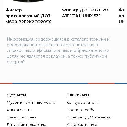
Фильтр
Фильтр ДОТ ЭКО 120
Фил
противогазный ДОТ
А1В1Е1К1 (UNIX 531)
про
М600 B2E2K2CO20SX
UNI
Информация, содержащаяся в каталоге техники и
оборудования, размещена исключительно в
справочных, информационных и образовательных
целях, не является рекламой, а также публичной
офертой.
Субъекты
Олимпиады
Музеи и памятные места
Конкурс знатоки
Аллея славы
Проверь себя
Память и слава
Огонь-друг, Огонь-враг
Династии пожарных
Интерактивные