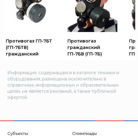
Противогаз ГП-7БТ
Противогаз
Про
(ГП-7БТВ)
гражданский
гра
гражданский
ГП-7БВ (ГП-7Б)
ГП-
Информация, содержащаяся в каталоге техники и
оборудования, размещена исключительно в
справочных, информационных и образовательных
целях, не является рекламой, а также публичной
офертой.
Субъекты
Олимпиады