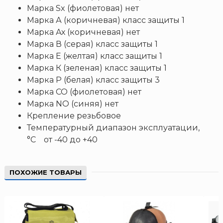
Пожнанотех
Марка Sx (фиолетовая) нет
Полисервис
Марка А (коричневая) класс защиты 1
Марка Ах (коричневая) нет
Прибор
Марка В (серая) класс защиты 1
Ратоборец
Марка Е (желтая) класс защиты 1
РИФ
Марка К (зеленая) класс защиты 1
Риэлта
Марка Р (белая) класс защиты 3
Марка СО (фиолетовая) нет
РУБЕЖ
Марка NO (синяя) нет
Русинтэк
Крепление резьбовое
Сalisia Vulcan
Температурный диапазон эксплуатации,
Сибирский Арсенал
°С от -40 до +40
Спектрон НПО
Спецавтоматика
ПОХОЖИЕ ТОВАРЫ
Специнформатика-СИ
Спецприбор
СПИ