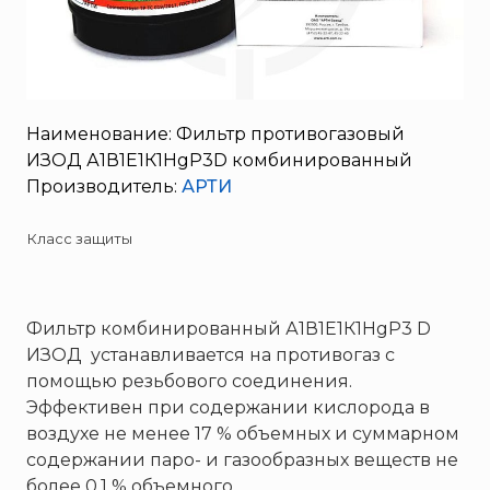
SERRA
System Sensor
TYTAN MAX
UNIVET
Наименование: Фильтр противогазовый
«Pohorje» Mirna
ИЗОД А1В1Е1К1HgP3D комбинированный
«TFT» США
Производитель:
АРТИ
«Зелинский групп»
Класс защиты
«Спотви»
«Шанс»
АО «КОРПОРАЦИЯ
Фильтр комбинированный А1В1Е1К1HgР3 D
«РОСХИМЗАЩИТА»
ИЗОД устанавливается на противогаз с
АО «Тамбовмаш»
помощью резьбового соединения.
АРТИ
Эффективен при содержании кислорода в
Болид
воздухе не менее 17 % объемных и суммарном
содержании паро- и газообразных веществ не
Бонус-Вита
более 0,1 % объемного.