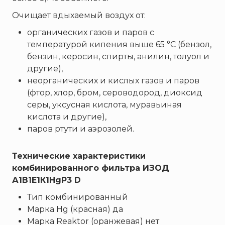
Брандбулл
Очищает вдыхаемый воздух от:
Бриз-Кама
Диапазон+
органических газов и паров с
температурой кипения выше 65 °С (бензол,
Ермак
бензин, керосин, спирты, анилин, толуол и
ЕСО
другие),
ИВС-Сигналспецавтоматика
неорганических и кислых газов и паров
ИНЕЙ
(фтор, хлор, бром, сероводород, диоксид
серы, уксусная кислота, муравьиная
Квазар
кислота и другие),
Коруфайер
паров ртути и аэрозолей.
М-01.ру
Магазин 01
Технические характеристики
Магнито-Контакт
комбинированного фильтра ИЗОД
А1В1Е1К1HgР3 D
МИГ
Тип комбинированный
Минипожарный
Марка Hg (красная) да
Неизвестный производитель
Марка Reaktor (оранжевая) нет