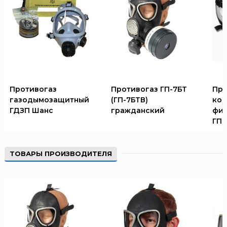
ТЕМПЕРО
Феникс
Элемент
Эридан
ЮНИТЕСТ
Ярпожинвест
Противогаз
Противогаз ГП-7БТ
Про
газодымозащитный
(ГП-7БТВ)
ко
ГДЗП Шанс
гражданский
фил
ГП-
ТОВАРЫ ПРОИЗВОДИТЕЛЯ