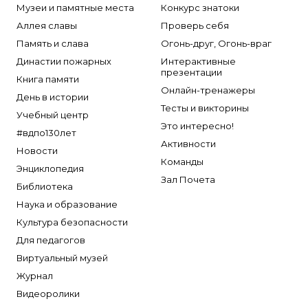
Музеи и памятные места
Конкурс знатоки
Аллея славы
Проверь себя
Память и слава
Огонь-друг, Огонь-враг
Династии пожарных
Интерактивные
презентации
Книга памяти
Онлайн-тренажеры
День в истории
Тесты и викторины
Учебный центр
Это интересно!
#вдпо130лет
Активности
Новости
Команды
Энциклопедия
Зал Почета
Библиотека
Наука и образование
Культура безопасности
Для педагогов
Виртуальный музей
Журнал
Видеоролики