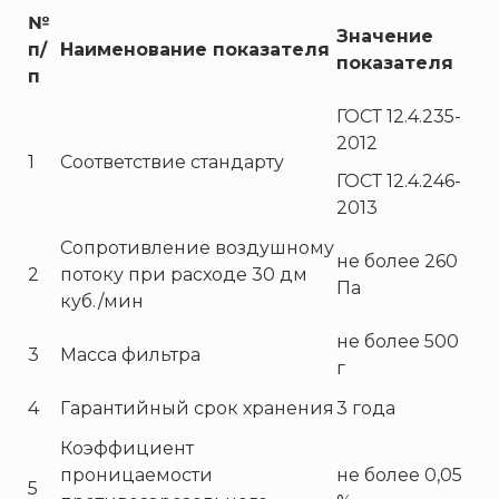
Пожнанотех
№
Значение
Полисервис
п/
Наименование показателя
показателя
Прибор
п
Ратоборец
ГОСТ 12.4.235-
РИФ
2012
1
Соответствие стандарту
Риэлта
ГОСТ 12.4.246-
РУБЕЖ
2013
Русинтэк
Сопротивление воздушному
не более 260
Сalisia Vulcan
2
потоку при расходе 30 дм
Па
куб./мин
Сибирский Арсенал
Спектрон НПО
не более 500
3
Масса фильтра
г
Спецавтоматика
Специнформатика-СИ
4
Гарантийный срок хранения
3 года
Спецприбор
Коэффициент
СПИ
проницаемости
не более 0,05
5