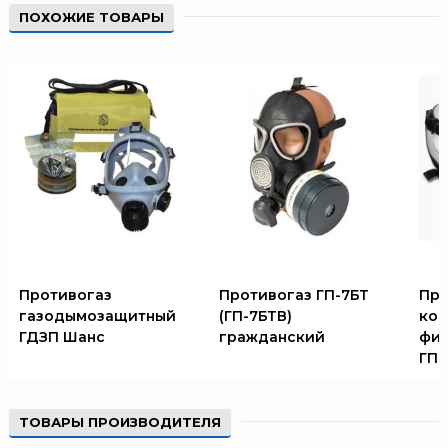
ПОХОЖИЕ ТОВАРЫ
Противогаз
Противогаз ГП-7БТ
Про
газодымозащитный
(ГП-7БТВ)
ко
ГДЗП Шанс
гражданский
фил
ГП-
ТОВАРЫ ПРОИЗВОДИТЕЛЯ