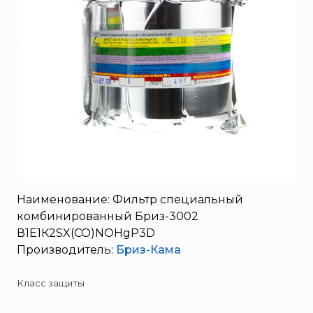
SERRA
System Sensor
TYTAN MAX
UNIVET
«Pohorje» Mirna
«TFT» США
«Зелинский групп»
«Спотви»
«Шанс»
АО «КОРПОРАЦИЯ
Наименование: Фильтр специальный
«РОСХИМЗАЩИТА»
комбинированный Бриз-3002
АО «Тамбовмаш»
В1Е1К2SX(CO)NOHgP3D
Производитель:
Бриз-Кама
АРТИ
Болид
Класс защиты
Бонус-Вита