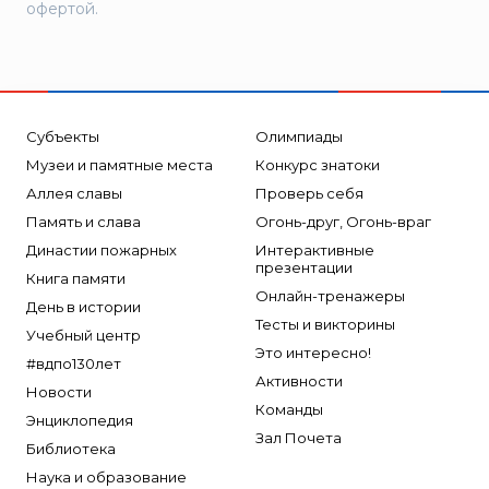
офертой.
Субъекты
Олимпиады
Музеи и памятные места
Конкурс знатоки
Аллея славы
Проверь себя
Память и слава
Огонь-друг, Огонь-враг
Династии пожарных
Интерактивные
презентации
Книга памяти
Онлайн-тренажеры
День в истории
Тесты и викторины
Учебный центр
Это интересно!
#вдпо130лет
Активности
Новости
Команды
Энциклопедия
Зал Почета
Библиотека
Наука и образование