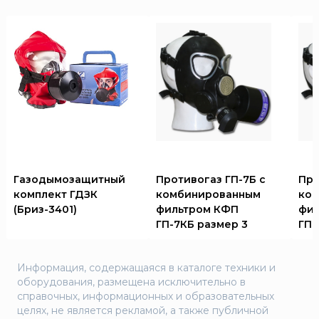
Газодымозащитный
Противогаз ГП-7Б с
Про
комплект ГДЗК
комбинированным
ко
(Бриз-3401)
фильтром КФП
фил
ГП-7КБ размер 3
ГП-
Информация, содержащаяся в каталоге техники и
оборудования, размещена исключительно в
справочных, информационных и образовательных
целях, не является рекламой, а также публичной