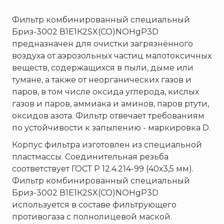
Брандбулл
Бриз-Кама
Фильтр комбинированный специальный
Диапазон+
Бриз-3002 В1Е1К2SX(CO)NOHgР3D
предназначен для очистки загрязнённого
Ермак
воздуха от аэрозольных частиц малотоксичных
ЕСО
веществ, содержащихся в пыли, дыме или
ИВС-Сигналспецавтоматика
тумане, а также от неорганических газов и
ИНЕЙ
паров, в том числе оксида углерода, кислых
газов и паров, аммиака и аминов, паров ртути,
Квазар
оксидов азота. Фильтр отвечает требованиям
Коруфайер
по устойчивости к запылению - маркировка D.
М-01.ру
Корпус фильтра изготовлен из специальной
Магазин 01
пластмассы. Соединительная резьба
Магнито-Контакт
соответствует ГОСТ Р 12.4.214-99 (40х3,5 мм).
Фильтр комбинированный специальный
МИГ
Бриз-3002 В1Е1К2SX(CO)NOHgР3D
Минипожарный
используется в составе фильтрующего
Неизвестный производитель
противогаза с полнолицевой маской.