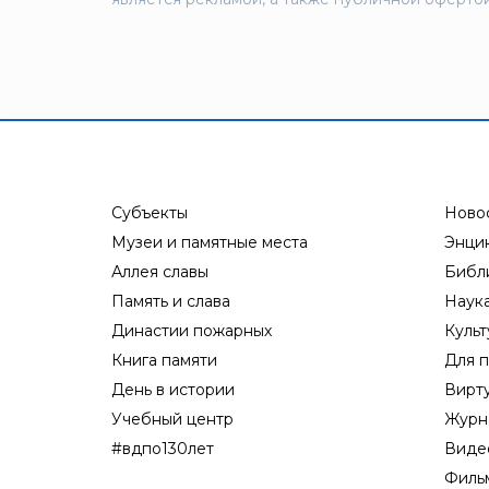
Ярпожинвест
Субъекты
Ново
Музеи и памятные места
Энци
Аллея славы
Библ
Память и слава
Наук
Династии пожарных
Культ
Книга памяти
Для п
День в истории
Вирт
Учебный центр
Журн
#вдпо130лет
Виде
Филь