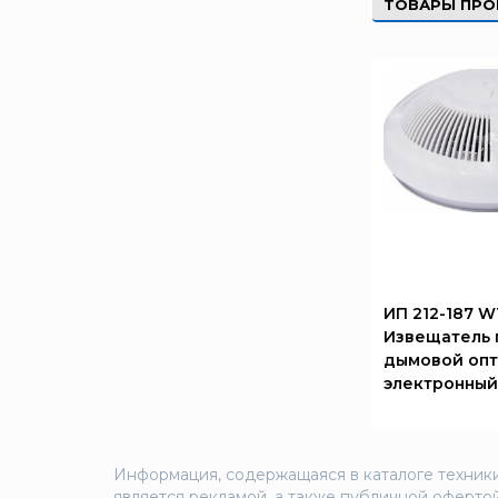
ТОВАРЫ ПРО
Риэлта
РУБЕЖ
Русинтэк
Сalisia Vulcan
Сибирский Арсенал
Спектрон НПО
Спецавтоматика
Специнформатика-СИ
Спецприбор
ИП 212-187 W
СПИ
Извещатель
ТЕМПЕРО
дымовой опт
Феникс
электронный
Элемент
Эридан
Информация, содержащаяся в каталоге техники
ЮНИТЕСТ
является рекламой, а также публичной офертой