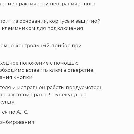
ечение практически неограниченного
тоит из основания, корпуса и защитной
 и клеммником для подключения
риемно-контрольный прибор при
исходное положение с помощью
обходимо вставить ключ в отверстие,
вания кнопки.
теля и исправной работы предусмотрен
астотой 1 раз в 3 – 5 секунд, а в
кунду.
ся по АЛС.
ломбирования.