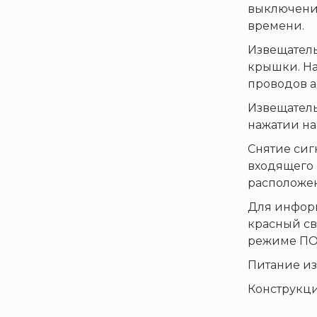
выключение
«TFT» США
времени.
«Зелинский групп»
Извещатель
«Спотви»
крышки. На
«Шанс»
проводов а
АО «КОРПОРАЦИЯ
Извещатель
«РОСХИМЗАЩИТА»
нажатии на
АО «Тамбовмаш»
Снятие сиг
АРТИ
входящего 
Болид
расположен
Бонус-Вита
Для информ
Брандбулл
красный све
режиме ПОЖ
Бриз-Кама
Диапазон+
Питание из
Ермак
Конструкци
ЕСО