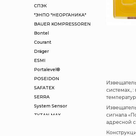
СПЭК
"ЭНПО "НЕОРГАНИКА"
BAUER KOMPRESSOREN
Bontel
Courant
Dräger
ESMI
Portalevel®
POSEIDON
Извещатель
SAFATEX
системах., 
SERRA
температур –
System Sensor
Извещатель
сигнала «П
TYTAN MAX
адресной с
UNIVET
Конструкци
«Pohorje» Mirna