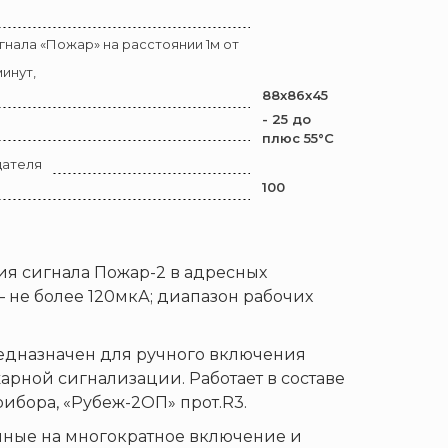
гнала «Пожар» на расстоянии 1м от
инут,
88х86х45
- 25 до
плюс 55°С
щателя
100
я сигнала Пожар-2 в адресных
 – не более 120мкА; диапазон рабочих
редназначен для ручного включения
арной сигнализации. Работает в составе
бора, «Рубеж-2ОП» прот.R3.
анные на многократное включение и