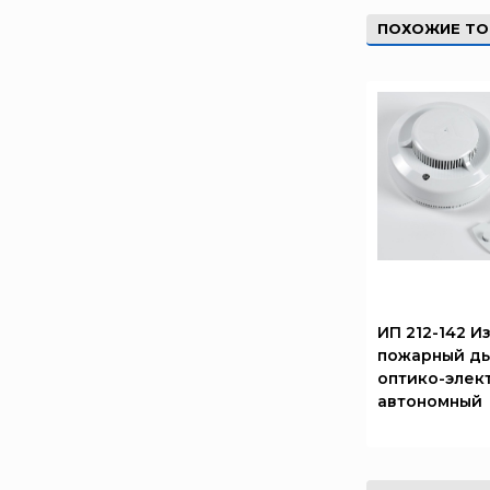
ИВС-Сигналспецавтоматика
ПОХОЖИЕ Т
ИНЕЙ
Квазар
Коруфайер
М-01.ру
Магазин 01
Магнито-Контакт
МИГ
Минипожарный
Неизвестный производитель
ИП 212-142 
Пожнанотех
пожарный д
Полисервис
оптико-элек
автономный
Прибор
Ратоборец
РИФ