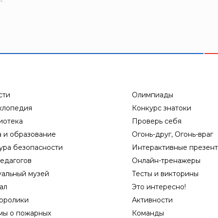
сти
Олимпиады
клопедия
Конкурс знатоки
иотека
Проверь себя
а и образование
Огонь-друг, Огонь-враг
ура безопасности
Интерактивные презен
едагогов
Онлайн-тренажеры
уальный музей
Тесты и викторины
ал
Это интересно!
оролики
Активности
мы о пожарных
Команды