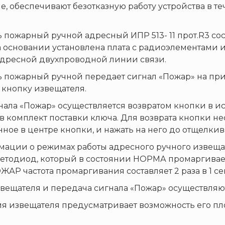
, обеспечивают безотказную работу устройства в т
 пожарный ручной адресный ИПР 513- 11 прот.R3 сос
 основании установлена плата с радиоэлементами
дресной двухпроводной линии связи.
 пожарный ручной передает сигнал «Пожар» на п
 кнопку извещателя.
нала «Пожар» осуществляется возвратом кнопки в 
в комплект поставки ключа. Для возврата кнопки не
ное в центре кнопки, и нажать на него до отщелки
ации о режимах работы адресного ручного извеща
тодиод, который в состоянии НОРМА промаргивает с ч
АР частота промаргивания составляет 2 раза в 1 се
вещателя и передача сигнала «Пожар» осуществляют
я извещателя предусматривает возможность его п